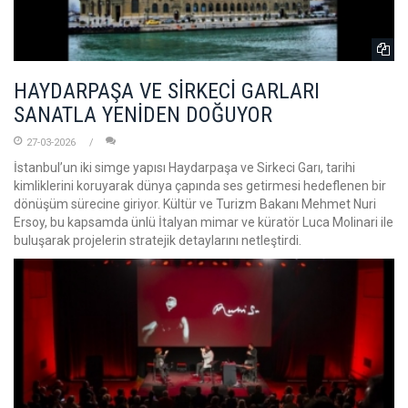
HAYDARPAŞA VE SİRKECİ GARLARI
SANATLA YENİDEN DOĞUYOR
27-03-2026
İstanbul’un iki simge yapısı Haydarpaşa ve Sirkeci Garı, tarihi
kimliklerini koruyarak dünya çapında ses getirmesi hedeflenen bir
dönüşüm sürecine giriyor. Kültür ve Turizm Bakanı Mehmet Nuri
Ersoy, bu kapsamda ünlü İtalyan mimar ve küratör Luca Molinari ile
buluşarak projelerin stratejik detaylarını netleştirdi.