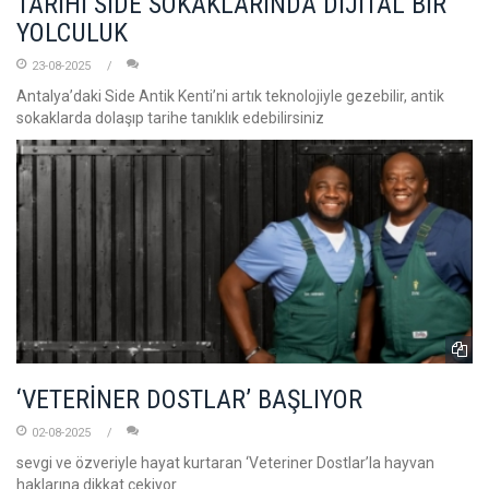
TARİHİ SIDE SOKAKLARINDA DİJİTAL BİR
YOLCULUK
23-08-2025
Antalya’daki Side Antik Kenti’ni artık teknolojiyle gezebilir, antik
sokaklarda dolaşıp tarihe tanıklık edebilirsiniz
‘VETERİNER DOSTLAR’ BAŞLIYOR
02-08-2025
sevgi ve özveriyle hayat kurtaran ‘Veteriner Dostlar’la hayvan
haklarına dikkat çekiyor