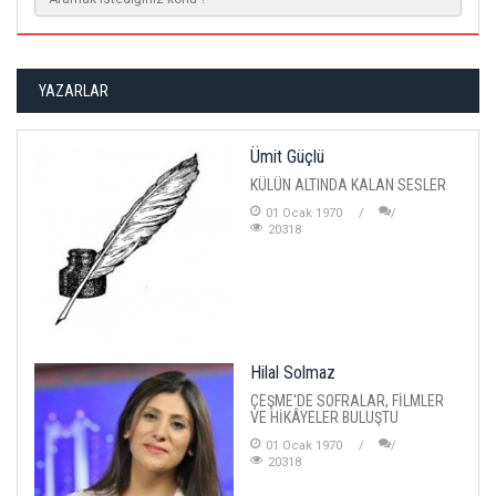
YAZARLAR
Ümit Güçlü
KÜLÜN ALTINDA KALAN SESLER
01 Ocak 1970
20318
Hilal Solmaz
ÇEŞME'DE SOFRALAR, FİLMLER
VE HİKÂYELER BULUŞTU
01 Ocak 1970
20318