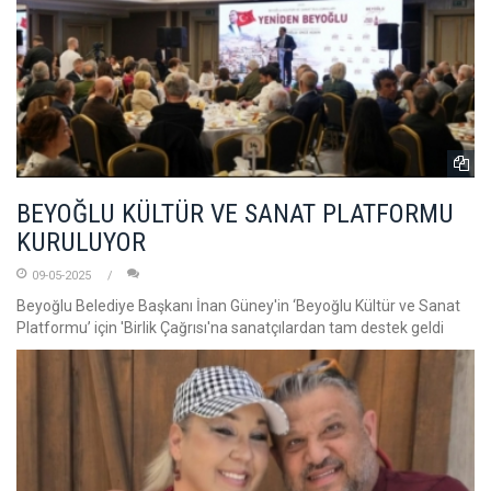
BEYOĞLU KÜLTÜR VE SANAT PLATFORMU
KURULUYOR
09-05-2025
Beyoğlu Belediye Başkanı İnan Güney'in ‘Beyoğlu Kültür ve Sanat
Platformu’ için 'Birlik Çağrısı'na sanatçılardan tam destek geldi