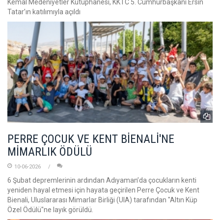
Kemal Medeniyetler Kütüphanesi, KKTC 5. Cumhurbaşkanı Ersin
Tatar’ın katılımıyla açıldı
PERRE ÇOCUK VE KENT BİENALİ'NE
MİMARLIK ÖDÜLÜ
10-06-2026
6 Şubat depremlerinin ardından Adıyaman’da çocukların kenti
yeniden hayal etmesi için hayata geçirilen Perre Çocuk ve Kent
Bienali, Uluslararası Mimarlar Birliği (UIA) tarafından "Altın Küp
Özel Ödülü"ne layık görüldü.