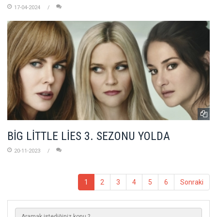
17-04-2024
BİG LİTTLE LİES 3. SEZONU YOLDA
20-11-2023
1
2
3
4
5
6
Sonraki