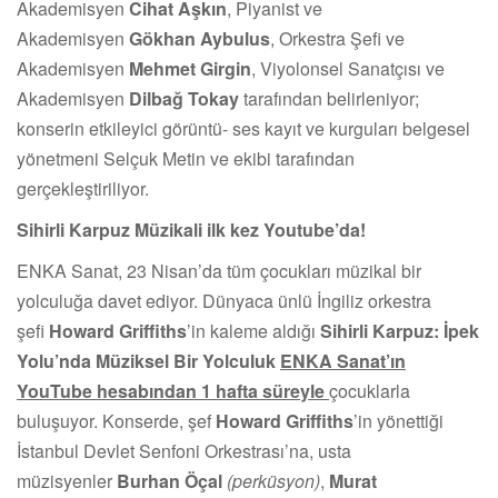
Akademisyen
Cihat Aşkın
, Piyanist ve
Akademisyen
Gökhan Aybulus
, Orkestra Şefi ve
Akademisyen
Mehmet Girgin
, Viyolonsel Sanatçısı ve
Akademisyen
Dilbağ Tokay
tarafından belirleniyor;
konserin etkileyici görüntü- ses kayıt ve kurguları belgesel
yönetmeni Selçuk Metin ve ekibi tarafından
gerçekleştiriliyor.
Sihirli Karpuz Müzikali ilk kez Youtube’da!
ENKA Sanat, 23 Nisan’da tüm çocukları müzikal bir
yolculuğa davet ediyor. Dünyaca ünlü İngiliz orkestra
şefi
Howard Griffiths
’in kaleme aldığı
Sihirli Karpuz: İpek
Yolu’nda Müziksel Bir Yolculuk
ENKA Sanat’ın
YouTube hesabından 1 hafta süreyle
çocuklarla
buluşuyor. Konserde, şef
Howard Griffiths
’in yönettiği
İstanbul Devlet Senfoni Orkestrası’na, usta
müzisyenler
Burhan Öçal
(perküsyon)
,
Murat