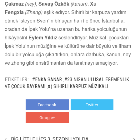
Çakmaz
(ney)
,
Savaş Özkök
(kanun)
,
Xu
Fengxia
(Zheng)
eşlik ediyor. Sihirli bir karpuza yardım
etmek isteyen Sven’in bir uçan halı ile önce İstanbul’a,
oradan da İpek Yolu’na uzanan bu harika yolculuğunun
hikâyesini
Eylem Yıldız
seslendiriyor. Müzikal, çocukları
İpek Yolu’nun müziğine ve kültürüne dair büyülü ve ilham
dolu bir yolculuğa çıkartırken, onlara darbuka, kanun, ney
ve zheng gibi enstrümanları da tanıtmayı amaçlıyor.
ETIKETLER :
#ENKA SANAR
#23 NISAN ULUSAL EGEMENLIK
,
VE ÇOCUK BAYRAMI
#) SIHIRLI KARPUZ MÜZIKALI
,
,
Facebook
Twitter
Google+
WhatsApp
BİG LİTTLE LİES 3. SEZONU YOLDA