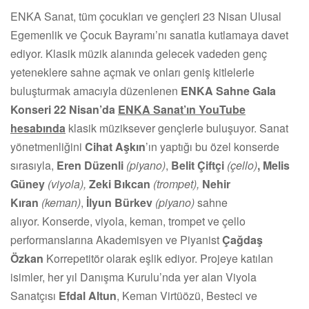
ENKA Sanat, tüm çocukları ve gençleri 23 Nisan Ulusal
Egemenlik ve Çocuk Bayramı’nı sanatla kutlamaya davet
ediyor. Klasik müzik alanında gelecek vadeden genç
yeteneklere sahne açmak ve onları geniş kitlelerle
buluşturmak amacıyla düzenlenen
ENKA Sahne Gala
Konseri 22 Nisan’da
ENKA Sanat’ın YouTube
hesabında
klasik müziksever gençlerle buluşuyor. Sanat
yönetmenliğini
Cihat Aşkın
’ın yaptığı bu özel konserde
sırasıyla,
Eren Düzenli
(piyano)
,
Belit Çiftçi
(çello)
, Melis
Güney
(viyola),
Zeki Bıkcan
(trompet),
Nehir
Kıran
(keman)
,
İlyun Bürkev
(piyano)
sahne
alıyor. Konserde, viyola, keman, trompet ve çello
performanslarına Akademisyen ve Piyanist
Çağdaş
Özkan
Korrepetitör olarak eşlik ediyor. Projeye katılan
isimler, her yıl Danışma Kurulu’nda yer alan Viyola
Sanatçısı
Efdal Altun
, Keman Virtüözü, Besteci ve