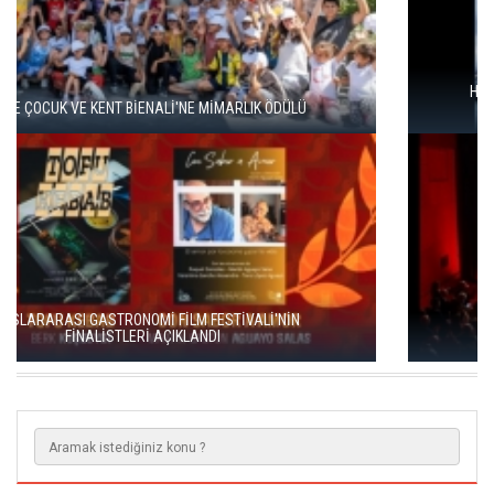
HAYDARPAŞA VE SİRKECİ GARLARI SANATLA YENİDEN
DOĞUYOR
ENKA SANAT'TAN KÜLTÜREL SÜREKLİLİK HAMLESİ