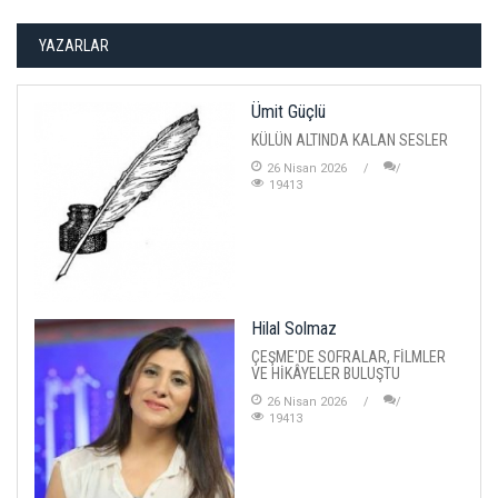
YAZARLAR
Ümit Güçlü
KÜLÜN ALTINDA KALAN SESLER
26 Nisan 2026
19413
Hilal Solmaz
ÇEŞME'DE SOFRALAR, FİLMLER
VE HİKÂYELER BULUŞTU
26 Nisan 2026
19413