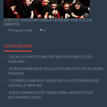
ÜCRETSİZ KONSERVATUVARLA SAHNENİN YENİ YÜZLERİ
ARANIYOR
05 Agustos 2026
0
SON EKLENENLER
ÇATALCA FİLM FESTİVALİ'NDE KISA FİLM FİNALİSTLERİ
AÇIKLANDI
ALTIN KOZA'NIN ONUR ÖDÜLLERİ FERZAN ÖZPETEK VE VAHİDE
PERÇİN'İN
TUZBİBER, EDİNBURGH FRİNGE'DEKİ İLK GÖSTERİSİNİ DENİZ
GÖKTAŞ'LA YAPACAK
BURSA OSMANGAZİ'DE YAŞAR KEMAL MEDENİYETLER
KÜTÜPHANESİ AÇILDI