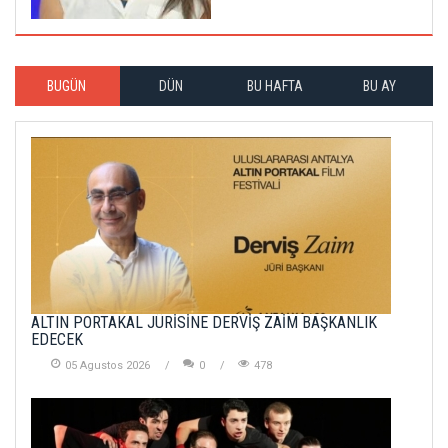
BUGÜN
DÜN
BU HAFTA
BU AY
ALTIN PORTAKAL JÜRİSİNE DERVİŞ ZAİM BAŞKANLIK
EDECEK
05 Agustos 2026
0
478