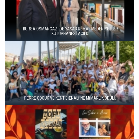
HERITAGE İSTANBUL 2026 BAŞLADI
HAYDARPAŞA VE SİRKECİ GARLARI SANATLA YENİDEN
DOĞUYOR