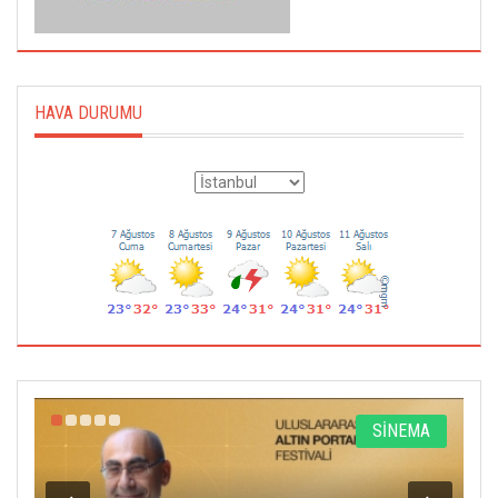
HAVA DURUMU
R
SİNEMA