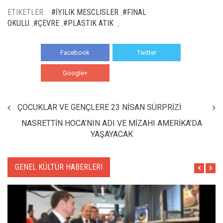
ETIKETLER :
#İYILIK MESCLISLER
#FINAL
,
OKULU
#ÇEVRE
#PLASTIK ATIK
,
,
,
Facebook
Twitter
Google+
WhatsApp
ÇOCUKLAR VE GENÇLERE 23 NİSAN SÜRPRİZİ
NASRETTİN HOCA’NIN ADI VE MİZAHI AMERİKA’DA
YAŞAYACAK
GENEL KÜLTÜR HABERLERI