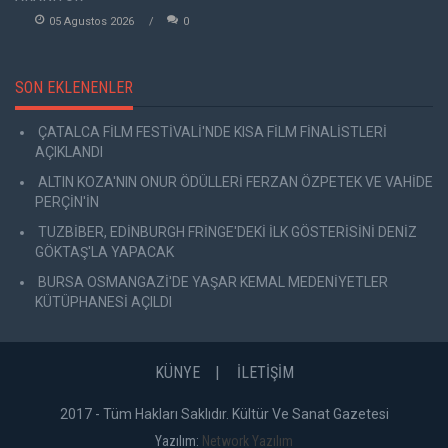
05 Agustos 2026
0
SON EKLENENLER
ÇATALCA FİLM FESTİVALİ'NDE KISA FİLM FİNALİSTLERİ
AÇIKLANDI
ALTIN KOZA'NIN ONUR ÖDÜLLERİ FERZAN ÖZPETEK VE VAHİDE
PERÇİN'İN
TUZBİBER, EDİNBURGH FRİNGE'DEKİ İLK GÖSTERİSİNİ DENİZ
GÖKTAŞ'LA YAPACAK
BURSA OSMANGAZİ'DE YAŞAR KEMAL MEDENİYETLER
KÜTÜPHANESİ AÇILDI
KÜNYE
İLETİŞİM
2017 - Tüm Hakları Saklıdır. Kültür Ve Sanat Gazetesi
Yazılım:
Network Yazılım