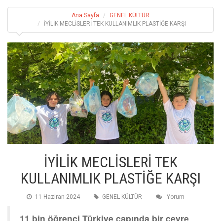
Ana Sayfa
GENEL KÜLTÜR
İYİLİK MECLİSLERİ TEK KULLANIMLIK PLASTİĞE KARŞI
İYİLİK MECLİSLERİ TEK
KULLANIMLIK PLASTİĞE KARŞI
11 Haziran 2024
GENEL KÜLTÜR
Yorum
11 bin öğrenci Türkiye çapında bir çevre