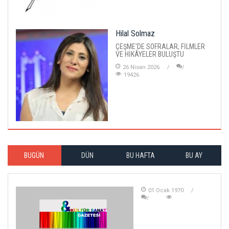
Hilal Solmaz
ÇEŞME'DE SOFRALAR, FİLMLER
VE HİKÂYELER BULUŞTU
26 Nisan 2026
19426
BUGÜN
DÜN
BU HAFTA
BU AY
01 Ocak 1970