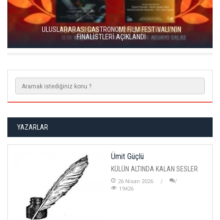
ENKA SANAT'TAN KÜLTÜREL SÜREKLİLİK HAMLESİ
YAZARLAR
Ümit Güçlü
KÜLÜN ALTINDA KALAN SESLER
26 Nisan 2026
19426