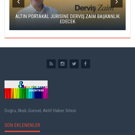
ALTIN PORTAKAL JÜRİSİNE DERVİŞ ZAİM BAŞKANLIK
C
EDECEK
Doğru, İlkeli, Güncel, Aktif Haber Sitesi
SON EKLENENLER