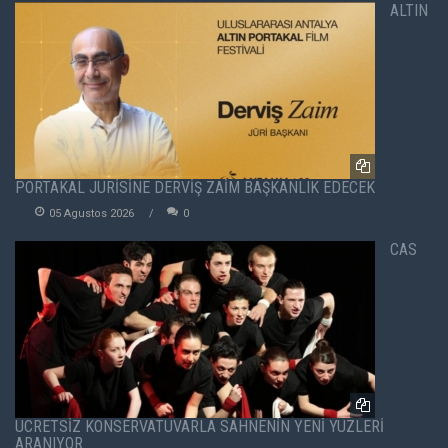
ALTIN
PORTAKAL JÜRİSİNE DERVİŞ ZAİM BAŞKANLIK EDECEK
05 Agustos 2026
0
CAS
ÜCRETSİZ KONSERVATUVARLA SAHNENİN YENİ YÜZLERİ
ARANIYOR