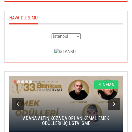
HAVA DURUMU
A
SİNEMA
K
ADANA ALTIN KOZA'DA ORHAN KEMAL EMEK
A
ÖDÜLLERİ ÜÇ USTA İSME