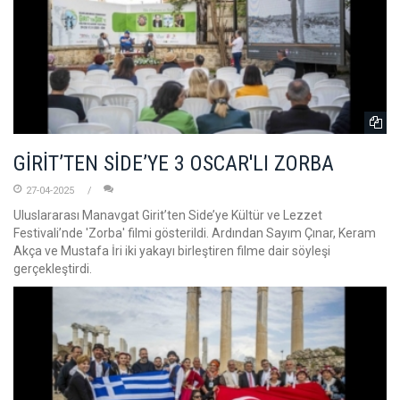
GİRİT’TEN SİDE’YE 3 OSCAR'LI ZORBA
27-04-2025
Uluslararası Manavgat Girit’ten Side’ye Kültür ve Lezzet
Festivali’nde 'Zorba' filmi gösterildi. Ardından Sayım Çınar, Keram
Akça ve Mustafa İri iki yakayı birleştiren filme dair söyleşi
gerçekleştirdi.