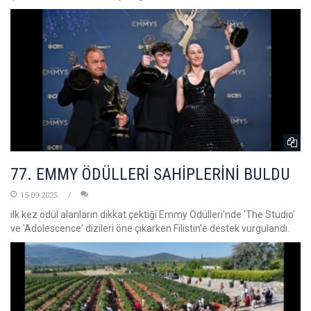
77. EMMY ÖDÜLLERİ SAHİPLERİNİ BULDU
15-09-2025
ilk kez ödül alanların dikkat çektiği Emmy Ödülleri'nde 'The Studio'
ve 'Adolescence' dizileri öne çıkarken Filistin'e destek vurgulandı.