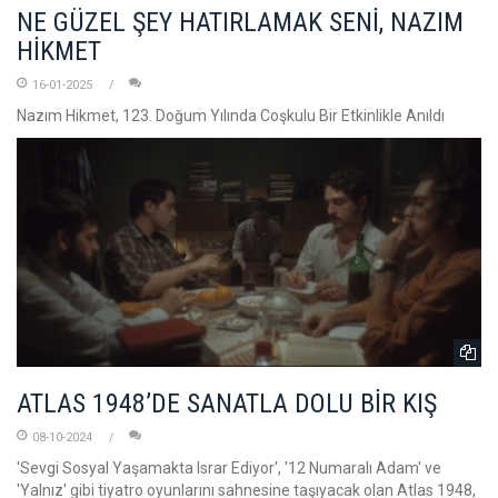
NE GÜZEL ŞEY HATIRLAMAK SENİ, NAZIM
HİKMET
16-01-2025
Nazım Hikmet, 123. Doğum Yılında Coşkulu Bir Etkinlikle Anıldı
ATLAS 1948’DE SANATLA DOLU BİR KIŞ
08-10-2024
'Sevgi Sosyal Yaşamakta Israr Ediyor', '12 Numaralı Adam' ve
'Yalnız' gibi tiyatro oyunlarını sahnesine taşıyacak olan Atlas 1948,