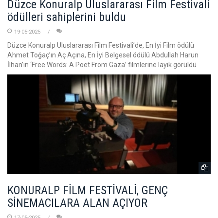
Düzce Konuralp Uluslararası Film Festivali
ödülleri sahiplerini buldu
19-05-2025
Düzce Konuralp Uluslararası Film Festivali’de, En İyi Film ödülü
Ahmet Toğaç’ın Aç Açına, En İyi Belgesel ödülü Abdullah Harun
İlhan’ın ‘Free Words: A Poet From Gaza’ filmlerine layık görüldü
KONURALP FİLM FESTİVALİ, GENÇ
SİNEMACILARA ALAN AÇIYOR
17-05-2025