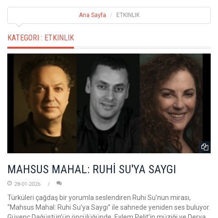
Ana Sayfa
ETKINLIK
KATEGORI :
ETKINLIK
MAHSUS MAHAL: RUHİ SU'YA SAYGI
28-01-2026
Türküleri çağdaş bir yorumla seslendiren Ruhi Su’nun mirası,
“Mahsus Mahal: Ruhi Su’ya Saygı” ile sahnede yeniden ses buluyor.
Güvenç Dağüstün’ün öncülüğünde, Eylem Pelit’in müziği ve Derya