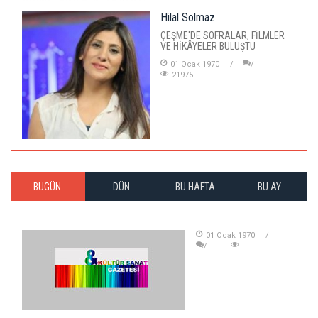
Hilal Solmaz
ÇEŞME'DE SOFRALAR, FİLMLER
VE HİKÂYELER BULUŞTU
01 Ocak 1970
21975
BUGÜN
DÜN
BU HAFTA
BU AY
01 Ocak 1970