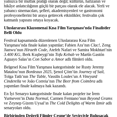
yalnızca bir mutfak pratiği olarak değil; kültürün, hafızanın ve
hikâye anlatıcılığının güçlü bir parçası olarak ele alacak. Yerli ve
yabancı sinemacıları, şefleri, akademisyenleri ve gastronomi
profesyonellerini bir araya getirecek etkinlikler, festivalin çok
katmanlı yapısını ortaya koyacak.
Uluslararası Klazomenai Kısa Film Yarışması’nda Finalistler
Belli Oldu
Festival kapsamında düzenlenen Uluslararası Kısa Film
Yarışması’nda finale kalan yapımlar; Fabien Ara’nın
Clac!
, Zeng
Jianwu’nun
Hiraeth Code
, Atefeh Nafari ve Samira Mokhtari’nin
3.400 KG
, Berk Kuşbeygi’nin
Tofu Kebab
ve Martín Gastón
Aguayo Salas’ın
Con Sabor a Amor
adlı filmleri oldu.
Belgesel Kısa Film Yarışması kategorisinde ise Rusty Jeremy
Matalou’nun
Bordeaux 2025
, Şenol Çöm’ün
Journey of Sail
,
Tolga Tatlı’nın
The Table
, Vassilis Loules’un
A Vineyard
Cinderella
ve João Correia’nın
The Beer from Coimbra
adlı
yapımları finale kalmaya hak kazandı.
En İyi Senaryo kategorisinde finale kalan projeler ise İrem
Yurtseven’in
Data Normal
, Carmen Femiano’nun
Beyond Grams
ve Zeynep Gizem Uysal’ın
The Cold Delights of Warm İzmir
adlı
senaryoları oldu.
Birbirinden Değerli Filmler Çeşme’de Seyirciyle Buluşacak