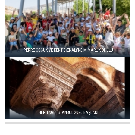
ENKA SANAT'TAN KÜLTÜREL SÜREKLİLİK HAMLESİ
AYAR ÖDÜLLERİ KADIKÖY’DE SAHİPLERİNİ BULDU