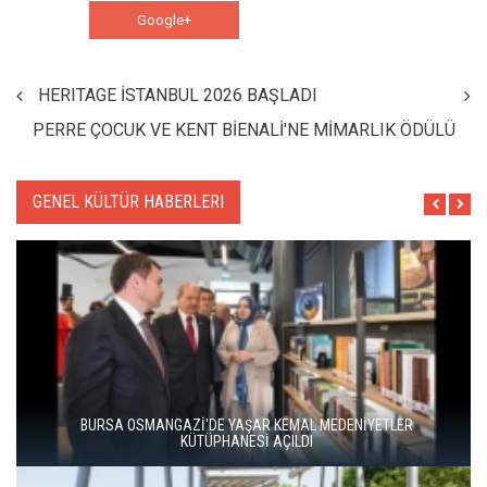
Google+
WhatsApp
HERITAGE İSTANBUL 2026 BAŞLADI
PERRE ÇOCUK VE KENT BİENALİ'NE MİMARLIK ÖDÜLÜ
GENEL KÜLTÜR HABERLERI
HAYDARPAŞA VE SİRKECİ GARLARI SANATLA YENİDEN
DOĞUYOR