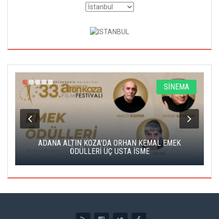
A
SİNEMA
K
ADANA ALTIN KOZA'DA ORHAN KEMAL EMEK
A
ÖDÜLLERİ ÜÇ USTA İSME