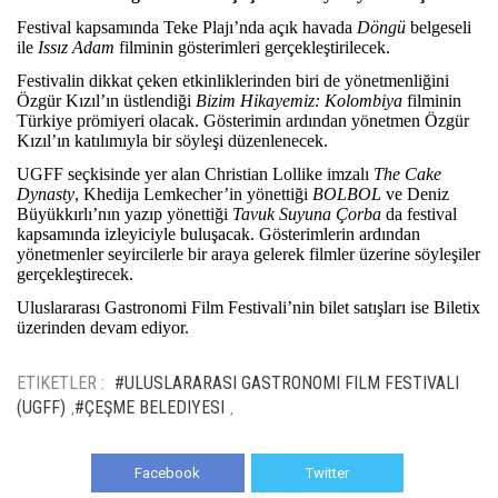
Festival kapsamında Teke Plajı’nda açık havada
Döngü
belgeseli
ile
Issız Adam
filminin gösterimleri gerçekleştirilecek.
Festivalin dikkat çeken etkinliklerinden biri de yönetmenliğini
Özgür Kızıl’ın üstlendiği
Bizim Hikayemiz: Kolombiya
filminin
Türkiye prömiyeri olacak. Gösterimin ardından yönetmen Özgür
Kızıl’ın katılımıyla bir söyleşi düzenlenecek.
UGFF seçkisinde yer alan Christian Lollike imzalı
The Cake
Dynasty
, Khedija Lemkecher’in yönettiği
BOLBOL
ve Deniz
Büyükkırlı’nın yazıp yönettiği
Tavuk Suyuna Çorba
da festival
kapsamında izleyiciyle buluşacak. Gösterimlerin ardından
yönetmenler seyircilerle bir araya gelerek filmler üzerine söyleşiler
gerçekleştirecek.
Uluslararası Gastronomi Film Festivali’nin bilet satışları ise Biletix
üzerinden devam ediyor.
ETIKETLER :
#ULUSLARARASI GASTRONOMI FILM FESTIVALI
(UGFF)
#ÇEŞME BELEDIYESI
,
,
Facebook
Twitter