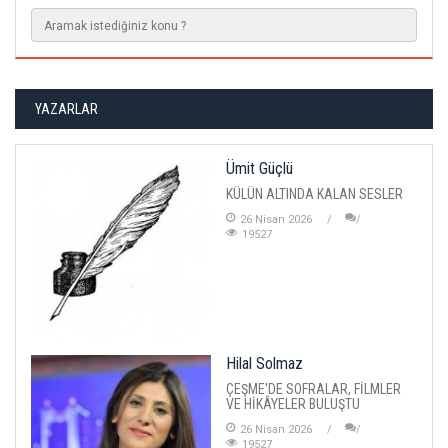
YAZARLAR
Ümit Güçlü
KÜLÜN ALTINDA KALAN SESLER
26 Nisan 2026
19527
Hilal Solmaz
ÇEŞME'DE SOFRALAR, FİLMLER
VE HİKÂYELER BULUŞTU
26 Nisan 2026
19527