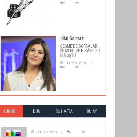
Hilal Solmaz
ÇEŞME'DE SOFRALAR,
FİLMLER VE HİKÂYELER
BULUŞTU
01 Ocak 1970
BUGÜN
DÜN
BU HAFTA
BU AY
01 Ocak 1970