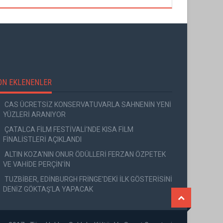
ON EKLENENLER
CAS ÜCRETSİZ KONSERVATUVARLA SAHNENİN YENİ
YÜZLERİ ARANIYOR
ÇATALCA FİLM FESTİVALİ'NDE KISA FİLM
FİNALİSTLERİ AÇIKLANDI
ALTIN KOZA'NIN ONUR ÖDÜLLERİ FERZAN ÖZPETEK
VE VAHİDE PERÇİN'İN
TUZBİBER, EDİNBURGH FRİNGE'DEKİ İLK GÖSTERİSİNİ
DENİZ GÖKTAŞ'LA YAPACAK