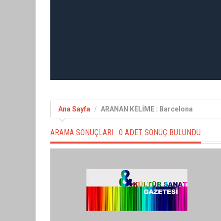
Ana Sayfa
ARANAN KELİME : Barcelona
ARAMA SONUÇLARI :
0 ADET SONUÇ BULUNDU