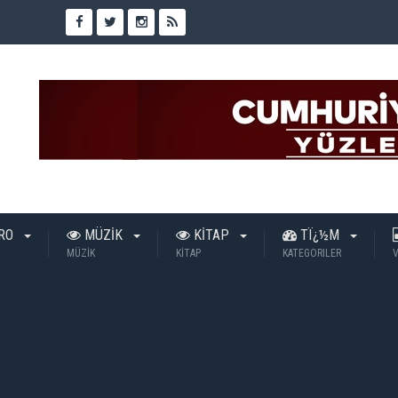
TRO
MÜZİK
KİTAP
TÏ¿½M
MÜZİK
KİTAP
KATEGORILER
V