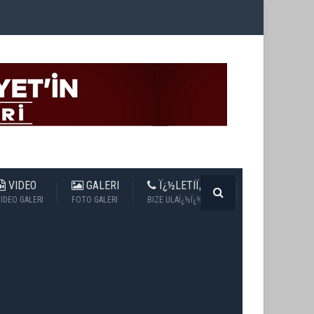
VIDEO
GALERI
Ï¿½LETIÏ¿½IM
IDEO GALERI
FOTO GALERI
BIZE ULAÏ¿½Ï¿½N