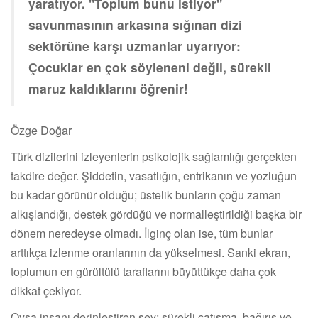
yaratıyor. "Toplum bunu istiyor"
savunmasının arkasına sığınan dizi
sektörüne karşı uzmanlar uyarıyor:
Çocuklar en çok söyleneni değil, sürekli
maruz kaldıklarını öğrenir!
Özge Doğar
Türk dizilerini izleyenlerin psikolojik sağlamlığı gerçekten
takdire değer. Şiddetin, vasatlığın, entrikanın ve yozluğun
bu kadar görünür olduğu; üstelik bunların çoğu zaman
alkışlandığı, destek gördüğü ve normalleştirildiği başka bir
dönem neredeyse olmadı. İlginç olan ise, tüm bunlar
arttıkça izlenme oranlarının da yükselmesi. Sanki ekran,
toplumun en gürültülü taraflarını büyüttükçe daha çok
dikkat çekiyor.
Oysa insanı derinleştiren şey; sürekli çatışma, bağırış ve