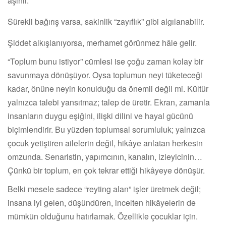
aşınır.
Sürekli bağırış varsa, sakinlik “zayıflık” gibi algılanabilir.
Şiddet alkışlanıyorsa, merhamet görünmez hâle gelir.
“Toplum bunu istiyor” cümlesi ise çoğu zaman kolay bir
savunmaya dönüşüyor. Oysa toplumun neyi tüketeceği
kadar, önüne neyin konulduğu da önemli değil mi. Kültür
yalnızca talebi yansıtmaz; talep de üretir. Ekran, zamanla
insanların duygu eşiğini, ilişki dilini ve hayal gücünü
biçimlendirir. Bu yüzden toplumsal sorumluluk; yalnızca
çocuk yetiştiren ailelerin değil, hikâye anlatan herkesin
omzunda. Senaristin, yapımcının, kanalın, izleyicinin…
Çünkü bir toplum, en çok tekrar ettiği hikâyeye dönüşür.
Belki mesele sadece “reyting alan” işler üretmek değil;
insana iyi gelen, düşündüren, incelten hikâyelerin de
mümkün olduğunu hatırlamak. Özellikle çocuklar için.