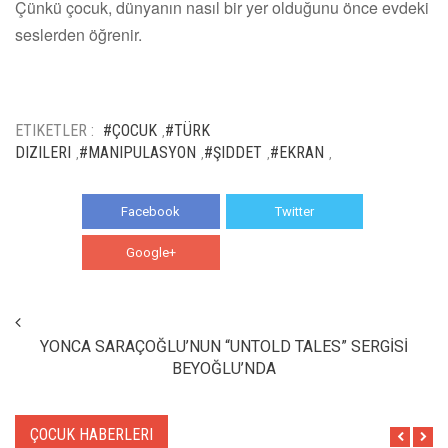
Çünkü çocuk, dünyanın nasıl bir yer olduğunu önce evdeki
seslerden öğrenir.
ETIKETLER :
#ÇOCUK
#TÜRK
,
DIZILERI
#MANIPULASYON
#ŞIDDET
#EKRAN
,
,
,
,
Facebook
Twitter
Google+
WhatsApp
YONCA SARAÇOĞLU’NUN “UNTOLD TALES” SERGİSİ
BEYOĞLU’NDA
ÇOCUK HABERLERI