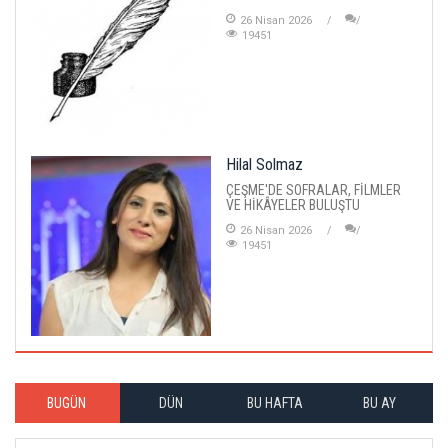
26 Nisan 2026
19451
Hilal Solmaz
ÇEŞME'DE SOFRALAR, FİLMLER
VE HİKÂYELER BULUŞTU
26 Nisan 2026
19451
BUGÜN
DÜN
BU HAFTA
BU AY