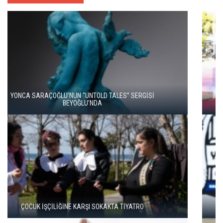
ALTIN PORTAKAL’DA VİCDANIN VE GERÇEĞİN PEŞİNDE İKİ FİLM
TÜRKAN ŞORAY VE CAHİT BERKAY, 'SELVİ BOYLUM AL
YAZMALIM’I BİRLİKTE İZLEDİ