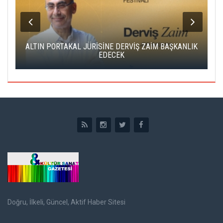
ALTIN PORTAKAL JÜRİSİNE DERVİŞ ZAİM BAŞKANLIK
C
EDECEK
Doğru, İlkeli, Güncel, Aktif Haber Sitesi