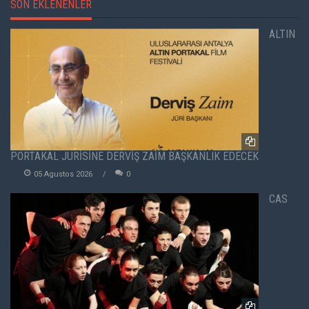
SON EKLENENLER
ALTIN
PORTAKAL JÜRİSİNE DERVİŞ ZAİM BAŞKANLIK EDECEK
05 Agustos 2026
0
CAS