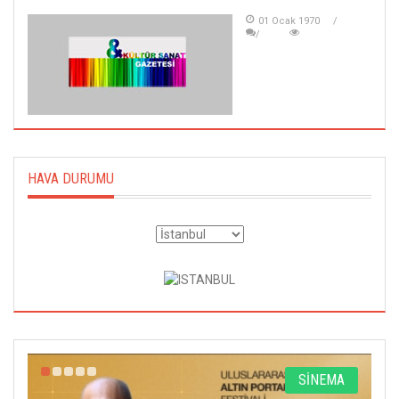
01 Ocak 1970
HAVA DURUMU
R
SİNEMA