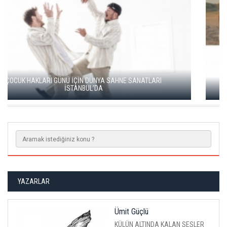
ÖDÜLLÜ FİLMLER İLK KEZ AYVALIK FİLM FESTİVALİ’NDE
YAZARLAR
Ümit Güçlü
KÜLÜN ALTINDA KALAN SESLER