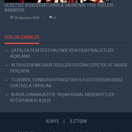
ÜCRETSİZ KONSERVATUVARLA SAHNENİN YENİ YÜZLERİ
ARANIYOR
05 Agustos 2026
0
SON EKLENENLER
ÇATALCA FİLM FESTİVALİ'NDE KISA FİLM FİNALİSTLERİ
AÇIKLANDI
ALTIN KOZA'NIN ONUR ÖDÜLLERİ FERZAN ÖZPETEK VE VAHİDE
PERÇİN'İN
TUZBİBER, EDİNBURGH FRİNGE'DEKİ İLK GÖSTERİSİNİ DENİZ
GÖKTAŞ'LA YAPACAK
BURSA OSMANGAZİ'DE YAŞAR KEMAL MEDENİYETLER
KÜTÜPHANESİ AÇILDI
KÜNYE
İLETİŞİM