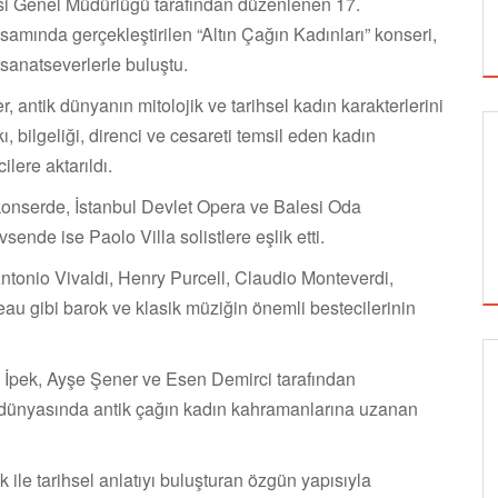
esi Genel Müdürlüğü tarafından düzenlenen 17.
samında gerçekleştirilen “Altın Çağın Kadınları” konseri,
anatseverlerle buluştu.
antik dünyanın mitolojik ve tarihsel kadın karakterlerini
, bilgeliği, direnci ve cesareti temsil eden kadın
ilere aktarıldı.
n konserde, İstanbul Devlet Opera ve Balesi Oda
vsende ise Paolo Villa solistlere eşlik etti.
ntonio Vivaldi, Henry Purcell, Claudio Monteverdi,
u gibi barok ve klasik müziğin önemli bestecilerinin
lia İpek, Ayşe Şener ve Esen Demirci tarafından
SİNEMA
in dünyasında antik çağın kadın kahramanlarına uzanan
k ile tarihsel anlatıyı buluşturan özgün yapısıyla
ALTIN KOZA'NIN ONUR ÖDÜLLERİ FERZAN