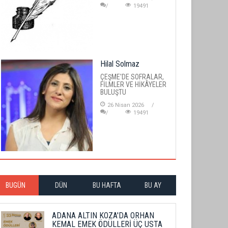
19491
Hilal Solmaz
ÇEŞME'DE SOFRALAR,
FİLMLER VE HİKÂYELER
BULUŞTU
26 Nisan 2026
19491
BUGÜN
DÜN
BU HAFTA
BU AY
ADANA ALTIN KOZA'DA ORHAN
KEMAL EMEK ÖDÜLLERİ ÜÇ USTA