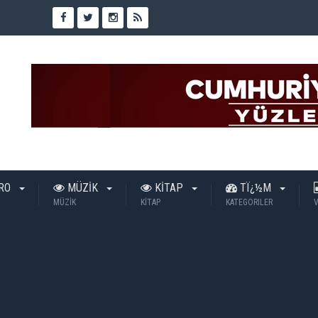
TRO
MÜZİK
KİTAP
TÏ¿½M
MÜZİK
KİTAP
KATEGORILER
V