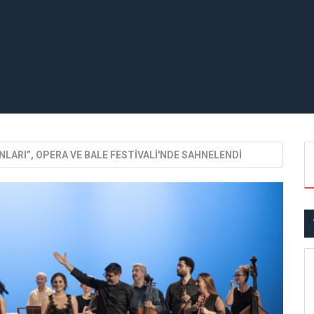
NLARI”, OPERA VE BALE FESTİVALİ'NDE SAHNELENDİ