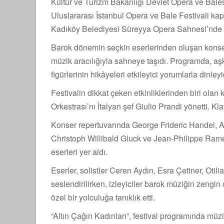
Kültür ve Turizm Bakanlığı Devlet Opera ve Bal
Uluslararası İstanbul Opera ve Bale Festivali kap
Kadıköy Belediyesi Süreyya Opera Sahnesi’nde s
Barok dönemin seçkin eserlerinden oluşan konser, 
müzik aracılığıyla sahneye taşıdı. Programda, aşkı
figürlerinin hikâyeleri etkileyici yorumlarla dinleyic
Festivalin dikkat çeken etkinliklerinden biri ola
Orkestrası’nı İtalyan şef Giulio Prandi yönetti. Kla
Konser repertuvarında George Frideric Handel, A
Christoph Willibald Gluck ve Jean-Philippe Ramea
eserleri yer aldı.
Eserler, solistler Ceren Aydın, Esra Çetiner, Oti
seslendirilirken, izleyiciler barok müziğin zeng
özel bir yolculuğa tanıklık etti.
“Altın Çağın Kadınları”, festival programında müzi