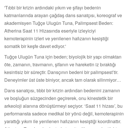
'Tıbbi bir krizin ardındaki yıkım ve şifayı bedenin
katmanlarında arayan çağdaş dans sanatçısı, koreograf ve
akademisyen Tuğçe Ulugün Tuna, Palimpsest Beden:
Atherina Saat 11 Hizasında eseriyle izleyiciyi
kemoterapinin izleri ve yenilenen hafızanın kesiştiği
somatik bir keşfe davet ediyor.'
Tuğçe Ulugün Tuna için beden; biyolojik bir yapı olmaktan
öte, zamanın, travmanın, şifanın ve hareketin iz bıraktığı
kesintisiz bir süreçtir. Dansçının bedeni bir palimpsest’tir.
Deneyimler üst üste biniyor, ancak tam olarak silinmiyor…
Dans sanatçısı, tıbbi bir krizin ardından bedenini zamanın
ve boşluğun süzgecinden geçirerek, onu kinestetik bir
arkeoloji alanına dönüştürmeyi seçiyor. ‘Saat 11 hizası’, bu
performansta sadece medikal bir yönü değil, kemoterapinin
yarattığı yıkım ile yenilenen hafızanın kesiştiği koordinattır.