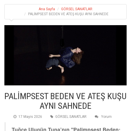
Ana Sayfa
GÖRSEL SANATLAR
PALİMPSEST BEDEN VE ATEŞ KUŞU AYNI SAHNEDE
PALİMPSEST BEDEN VE ATEŞ KUŞU
AYNI SAHNEDE
17 Mayis 2026
GÖRSEL SANATLAR
Yorum
Tuğçe Ulugün Tuna’nın "Palimpsest Beden: