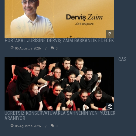
PORTAKAL JÜRİSİNE DERVİŞ ZAİM BAŞKANLIK EDECEK
05 Agustos 2026
0
CAS
ÜCRETSİZ KONSERVATUVARLA SAHNENİN YENİ YÜZLERİ
ARANIYOR
05 Agustos 2026
0