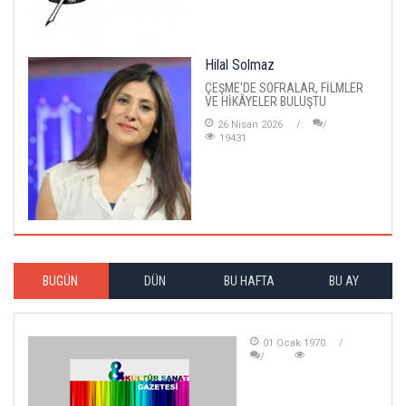
Hilal Solmaz
ÇEŞME'DE SOFRALAR, FİLMLER
VE HİKÂYELER BULUŞTU
26 Nisan 2026
19431
BUGÜN
DÜN
BU HAFTA
BU AY
01 Ocak 1970