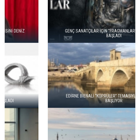
GENÇ SANATÇILAR İÇİN “FRAGMANLAR” BAŞVURULARI
BAŞLADI
EDİRNE BİENALİ “KÖPRÜLER” TEMASIYLA 21 MAYIS’TA
BAŞLIYOR