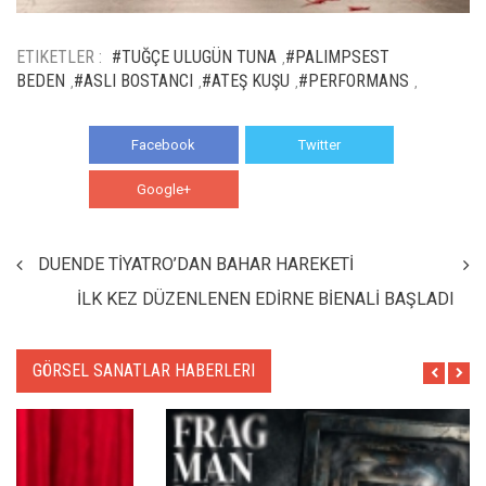
ETIKETLER :
#TUĞÇE ULUGÜN TUNA
#PALIMPSEST
,
BEDEN
#ASLI BOSTANCI
#ATEŞ KUŞU
#PERFORMANS
,
,
,
,
Facebook
Twitter
Google+
WhatsApp
DUENDE TİYATRO’DAN BAHAR HAREKETİ
İLK KEZ DÜZENLENEN EDİRNE BİENALİ BAŞLADI
GÖRSEL SANATLAR HABERLERI