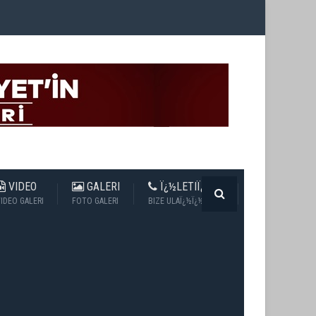
VIDEO
GALERI
Ï¿½LETIÏ¿½IM
IDEO GALERI
FOTO GALERI
BIZE ULAÏ¿½Ï¿½N