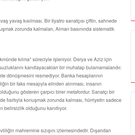
aş yavaş kısılması. Bir tiyatro sanatçısı çiftin, sahnede
konuşmak zorunda kalmaları, Alman basınında sistematik
ükmünde kılma" süreciyle işleniyor. Derya ve Aziz için
çsuzluklarını kanıtlayacakları bir muhatap bulamamalarıdır.
lete dönüşmesini resmediyor. Banka hesaplarının
iğin bir faks mesajıyla elinden alınması, insanın
lduğunu gösteren çarpıcı birer metafordur. Sanatçı bir
nde fısıltıyla konuşmak zorunda kalması, hürriyetin sadece
SİNEMA
n belirsizlik olduğunu kanıtlıyor.
evliliğin mahremine sızışını izlemesindedir. Dışarıdan
ALTIN KOZA'NIN ONUR ÖDÜLLERİ FERZAN