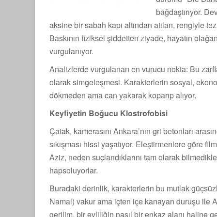
bağdaştırıyor. De
aksine bir sabah kapı altından atılan, rengiyle teza
Baskının fiziksel şiddetten ziyade, hayatın olağa
vurgulanıyor.
Analizlerde vurgulanan en vurucu nokta: Bu zarflar
olarak simgeleşmesi. Karakterlerin sosyal, ekonomi
dökmeden ama can yakarak koparıp alıyor.
Keyfiyetin Boğucu Klostrofobisi
Çatak, kamerasını Ankara’nın gri betonları arasın
sıkışması hissi yaşatıyor. Eleştirmenlere göre fi
Aziz, neden suçlandıklarını tam olarak bilmedik
hapsoluyorlar.
Buradaki derinlik, karakterlerin bu mutlak güçsüzl
Namal) vakur ama içten içe kanayan duruşu ile Azi
gerilim, bir evliliğin nasıl bir enkaz alanı haline g