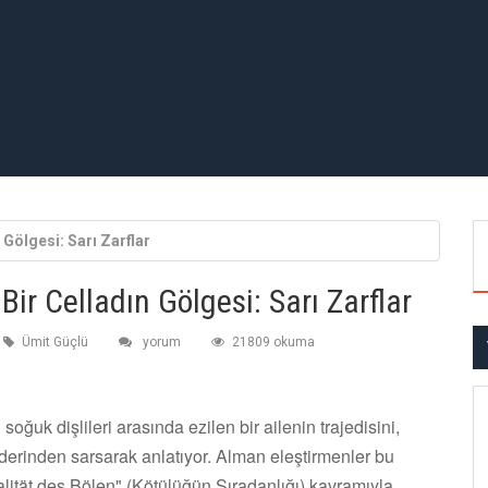
Gölgesi: Sarı Zarflar
ir Celladın Gölgesi: Sarı Zarflar
Ümit Güçlü
yorum
21809 okuma
soğuk dişlileri arasında ezilen bir ailenin trajedisini,
rinden sarsarak anlatıyor. Alman eleştirmenler bu
ität des Bölen" (Kötülüğün Sıradanlığı) kavramıyla