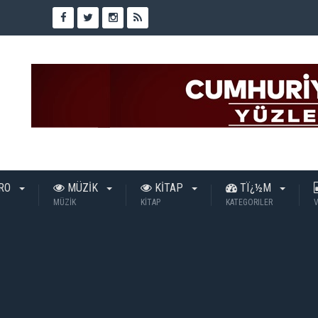
TRO
MÜZİK
KİTAP
TÏ¿½M
MÜZİK
KİTAP
KATEGORILER
V