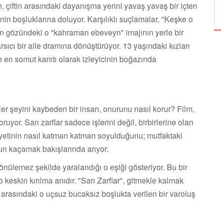
ÖZPETEK VE VAHİDE PERÇİN'İN
en, çiftin arasındaki dayanışma yerini yavaş yavaş bir içten
inin boşluklarına doluyor. Karşılıklı suçlamalar, "Keşke o
ın gözündeki o "kahraman ebeveyn" imajının yerle bir
sarsıcı bir aile dramına dönüştürüyor. 13 yaşındaki kızları
in en somut kanıtı olarak izleyicinin boğazında
Her şeyini kaybeden bir insan, onurunu nasıl korur? Film,
yor. Sarı zarflar sadece işlerini değil, birbirlerine olan
siyetinin nasıl katman katman soyulduğunu; mutfaktaki
un kaçamak bakışlarında arıyor.
dönülemez şekilde yaralandığı o eşiği gösteriyor. Bu bir
o keskin kırılma anıdır. "Sarı Zarflar", gitmekle kalmak
 arasındaki o uçsuz bucaksız boşlukta verilen bir varoluş