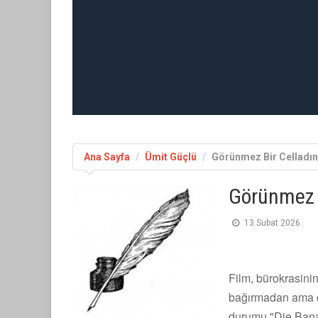
Ana Sayfa
Ümit Güçlü
Görünmez Bir Celladın 
Görünmez B
13 Subat 2026
Film, bürokrasinin 
bağırmadan ama de
durumu "Die Banal