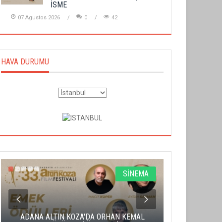
İSME
07 Agustos 2026
0
42
HAVA DURUMU
SİNEMA
ADANA ALTIN KOZA'DA ORHAN KEMAL
ALTIN PORTA