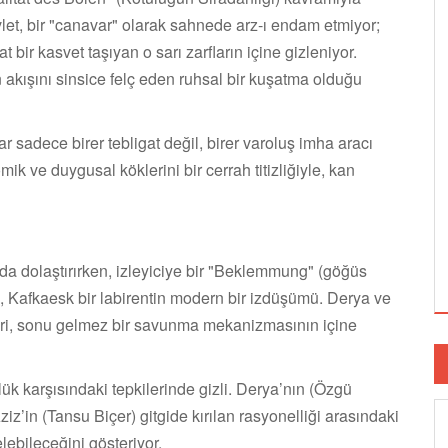
vlet, bir "canavar" olarak sahnede arz-ı endam etmiyor;
t bir kasvet taşıyan o sarı zarfların içine gizleniyor.
n akışını sinsice felç eden ruhsal bir kuşatma olduğu
 sadece birer tebligat değil, birer varoluş imha aracı
k ve duygusal köklerini bir cerrah titizliğiyle, kan
da dolaştırırken, izleyiciye bir "Beklemmung" (göğüs
lm, Kafkaesk bir labirentin modern bir izdüşümü. Derya ve
leri, sonu gelmez bir savunma mekanizmasının içine
ük karşısındaki tepkilerinde gizli. Derya’nın (Özgü
z’in (Tansu Biçer) gitgide kırılan rasyonelliği arasındaki
elebileceğini gösteriyor.