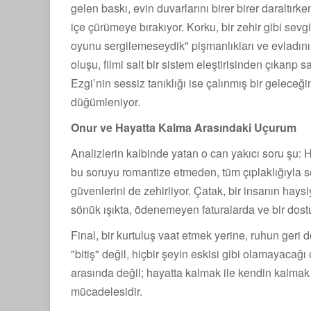
gelen baskı, evin duvarlarını birer birer daraltırk
içe çürümeye bırakıyor. Korku, bir zehir gibi sevg
oyunu sergilemeseydik" pişmanlıkları ve evladın
oluşu, filmi salt bir sistem eleştirisinden çıkarıp 
Ezgi’nin sessiz tanıklığı ise çalınmış bir geleceğ
düğümleniyor.
Onur ve Hayatta Kalma Arasındaki Uçurum
Analizlerin kalbinde yatan o can yakıcı soru şu: 
bu soruyu romantize etmeden, tüm çıplaklığıyla soru
güvenlerini de zehirliyor. Çatak, bir insanın hay
sönük ışıkta, ödenemeyen faturalarda ve bir dost
Final, bir kurtuluş vaat etmek yerine, ruhun geri 
"bitiş" değil, hiçbir şeyin eskisi gibi olamayacağı 
arasında değil; hayatta kalmak ile kendin kalmak
mücadelesidir.