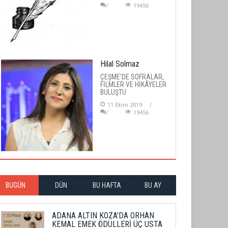
19456
Hilal Solmaz
ÇEŞME'DE SOFRALAR,
FİLMLER VE HİKÂYELER
BULUŞTU
11 Ekim 2019
19456
BUGÜN
DÜN
BU HAFTA
BU AY
ADANA ALTIN KOZA'DA ORHAN
KEMAL EMEK ÖDÜLLERİ ÜÇ USTA