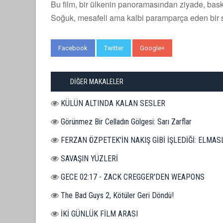
Bu film, bir ülkenin panoramasından ziyade, baskı
Soğuk, mesafeli ama kalbi paramparça eden bir 
Facebook
Twitter
Google+
WhatsApp
DİĞER MAKALELER
KÜLÜN ALTINDA KALAN SESLER
Görünmez Bir Celladın Gölgesi: Sarı Zarflar
FERZAN ÖZPETEK'İN NAKIŞ GİBİ İŞLEDİĞİ: ELMAS
SAVAŞIN YÜZLERİ
GECE 02:17 - ZACK CREGGER'DEN WEAPONS
The Bad Guys 2, Kötüler Geri Döndü!
İKİ GÜNLÜK FİLM ARASI