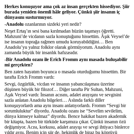
Herkes konuşuyor ama çok az insan gerçekten hissediyor. Şiir
burada yeniden önemli hâle geliyor. Çünkü şiir insanın iç
dünyasını susturmuyor.
-Anadolu
ozanlarının sizdeki yeri nedir?
Neşet Ertaş’ın sesi bana kırılmadan hüzün taşımayı öğretti.
Mahzuni’de vicdanın sazla konuştuğunu hissettim. Âşık Veysel’de
ise insanın toprağa rağmen umudu koruyabildiğini… Ben
Anadolu’yu yalnız folklor olarak görmüyorum. Anadolu aynı
zamanda büyük bir insanlık hafızasıdır.
-Bir Anadolu ozanı ile Erich Fromm aynı masada buluşabilir
mi gerçekten?
Ben zaten hayatım boyunca o masada oturduğumu hissettim. Bir
tarafta Erich Fromm vardı:
Sevgi, özgürlük, vicdan ve insanın yabancılaşması üzerine
düşünen büyük bir filozof… Diğer tarafta Pir Sultan, Mahzuni,
Aşık Veysel vardı: İnsanın acısını, adalet arayışını ve sevgisini
sazla anlatan Anadolu bilgeleri… Aslında farklı diller
konuşuyorlardı ama aynı insanı anlatıyorlardı. Fromm “Sevgi bir
sorumluluktur” diyordu. Anadolu ozanı ise “Sevelim sevilelim,
dünya kimseye kalmaz” diyordu. Bence hakikat bazen akademik
bir kitapta, bazen bir türküde karşımıza çıkar. Çünkü insanın özü
değişmiyor. Acısı, korkusu, adalet arayışı ve sevgi ihtiyacı binlerce
yıldır aynı. Benim için şiir de, hekimlik de biraz bu köprüyü