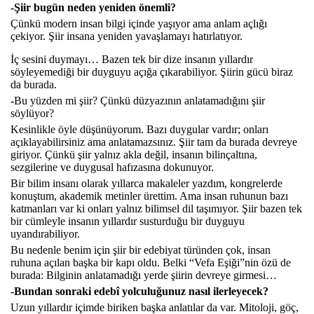
-Şiir bugün neden yeniden önemli?
Çünkü modern insan bilgi içinde yaşıyor ama anlam açlığı
çekiyor. Şiir insana yeniden yavaşlamayı hatırlatıyor.
İç sesini duymayı… Bazen tek bir dize insanın yıllardır
söyleyemediği bir duyguyu açığa çıkarabiliyor. Şiirin gücü biraz
da burada.
-
Bu yüzden mi şiir? Çünkü düzyazının anlatamadığını şiir
söylüyor?
Kesinlikle öyle düşünüyorum. Bazı duygular vardır; onları
açıklayabilirsiniz ama anlatamazsınız. Şiir tam da burada devreye
giriyor. Çünkü şiir yalnız akla değil, insanın bilinçaltına,
sezgilerine ve duygusal hafızasına dokunuyor.
Bir bilim insanı olarak yıllarca makaleler yazdım, kongrelerde
konuştum, akademik metinler ürettim. Ama insan ruhunun bazı
katmanları var ki onları yalnız bilimsel dil taşımıyor. Şiir bazen tek
bir cümleyle insanın yıllardır susturduğu bir duyguyu
uyandırabiliyor.
Bu nedenle benim için şiir bir edebiyat türünden çok, insan
ruhuna açılan başka bir kapı oldu. Belki “Vefa Eşiği”nin özü de
burada: Bilginin anlatamadığı yerde şiirin devreye girmesi…
-Bundan sonraki edebî yolculuğunuz nasıl ilerleyecek?
Uzun yıllardır içimde biriken başka anlatılar da var. Mitoloji, göç,