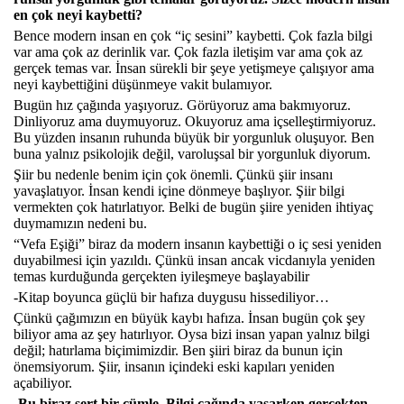
en çok neyi kaybetti?
Bence modern insan en çok “iç sesini” kaybetti. Çok fazla bilgi
var ama çok az derinlik var. Çok fazla iletişim var ama çok az
gerçek temas var. İnsan sürekli bir şeye yetişmeye çalışıyor ama
neyi kaybettiğini düşünmeye vakit bulamıyor.
Bugün hız çağında yaşıyoruz. Görüyoruz ama bakmıyoruz.
Dinliyoruz ama duymuyoruz. Okuyoruz ama içselleştirmiyoruz.
Bu yüzden insanın ruhunda büyük bir yorgunluk oluşuyor. Ben
buna yalnız psikolojik değil, varoluşsal bir yorgunluk diyorum.
Şiir bu nedenle benim için çok önemli. Çünkü şiir insanı
yavaşlatıyor. İnsan kendi içine dönmeye başlıyor. Şiir bilgi
vermekten çok hatırlatıyor. Belki de bugün şiire yeniden ihtiyaç
duymamızın nedeni bu.
“Vefa Eşiği” biraz da modern insanın kaybettiği o iç sesi yeniden
duyabilmesi için yazıldı. Çünkü insan ancak vicdanıyla yeniden
temas kurduğunda gerçekten iyileşmeye başlayabilir
-Kitap boyunca güçlü bir hafıza duygusu hissediliyor…
Çünkü çağımızın en büyük kaybı hafıza. İnsan bugün çok şey
biliyor ama az şey hatırlıyor. Oysa bizi insan yapan yalnız bilgi
değil; hatırlama biçimimizdir. Ben şiiri biraz da bunun için
önemsiyorum. Şiir, insanın içindeki eski kapıları yeniden
açabiliyor.
-Bu biraz sert bir cümle. Bilgi çağında yaşarken gerçekten