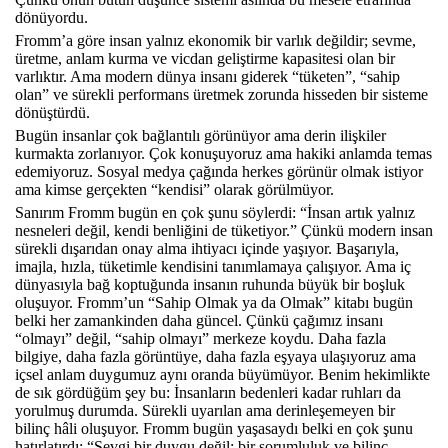
dönüyordu.
Fromm’a göre insan yalnız ekonomik bir varlık değildir; sevme,
üretme, anlam kurma ve vicdan geliştirme kapasitesi olan bir
varlıktır. Ama modern dünya insanı giderek “tüketen”, “sahip
olan” ve sürekli performans üretmek zorunda hisseden bir sisteme
dönüştürdü.
Bugün insanlar çok bağlantılı görünüyor ama derin ilişkiler
kurmakta zorlanıyor. Çok konuşuyoruz ama hakiki anlamda temas
edemiyoruz. Sosyal medya çağında herkes görünür olmak istiyor
ama kimse gerçekten “kendisi” olarak görülmüyor.
Sanırım Fromm bugün en çok şunu söylerdi: “İnsan artık yalnız
nesneleri değil, kendi benliğini de tüketiyor.” Çünkü modern insan
sürekli dışarıdan onay alma ihtiyacı içinde yaşıyor. Başarıyla,
imajla, hızla, tüketimle kendisini tanımlamaya çalışıyor. Ama iç
dünyasıyla bağ koptuğunda insanın ruhunda büyük bir boşluk
oluşuyor. Fromm’un “Sahip Olmak ya da Olmak” kitabı bugün
belki her zamankinden daha güncel. Çünkü çağımız insanı
“olmayı” değil, “sahip olmayı” merkeze koydu. Daha fazla
bilgiye, daha fazla görüntüye, daha fazla eşyaya ulaşıyoruz ama
içsel anlam duygumuz aynı oranda büyümüyor. Benim hekimlikte
de sık gördüğüm şey bu: İnsanların bedenleri kadar ruhları da
yorulmuş durumda. Sürekli uyarılan ama derinleşemeyen bir
bilinç hâli oluşuyor. Fromm bugün yaşasaydı belki en çok şunu
hatırlatırdı: “Sevgi bir duygu değil; bir sorumluluk ve bilinç