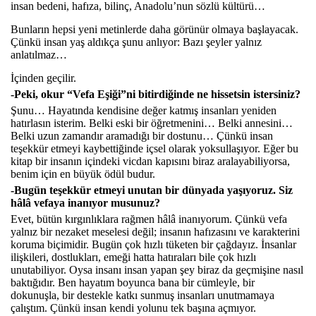
insan bedeni, hafıza, bilinç, Anadolu’nun sözlü kültürü…
Bunların hepsi yeni metinlerde daha görünür olmaya başlayacak.
Çünkü insan yaş aldıkça şunu anlıyor: Bazı şeyler yalnız
anlatılmaz…
İçinden geçilir.
-Peki, okur “Vefa Eşiği”ni bitirdiğinde ne hissetsin istersiniz?
Şunu… Hayatında kendisine değer katmış insanları yeniden
hatırlasın isterim. Belki eski bir öğretmenini… Belki annesini…
Belki uzun zamandır aramadığı bir dostunu… Çünkü insan
teşekkür etmeyi kaybettiğinde içsel olarak yoksullaşıyor. Eğer bu
kitap bir insanın içindeki vicdan kapısını biraz aralayabiliyorsa,
benim için en büyük ödül budur.
-Bugün teşekkür etmeyi unutan bir dünyada yaşıyoruz. Siz
hâlâ vefaya inanıyor musunuz?
Evet, bütün kırgınlıklara rağmen hâlâ inanıyorum. Çünkü vefa
yalnız bir nezaket meselesi değil; insanın hafızasını ve karakterini
koruma biçimidir. Bugün çok hızlı tüketen bir çağdayız. İnsanlar
ilişkileri, dostlukları, emeği hatta hatıraları bile çok hızlı
unutabiliyor. Oysa insanı insan yapan şey biraz da geçmişine nasıl
baktığıdır. Ben hayatım boyunca bana bir cümleyle, bir
dokunuşla, bir destekle katkı sunmuş insanları unutmamaya
çalıştım. Çünkü insan kendi yolunu tek başına açmıyor.