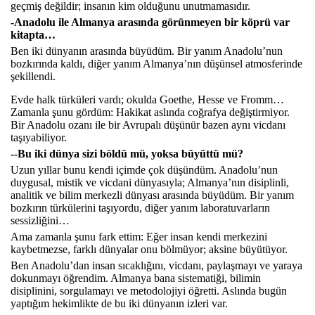
geçmiş değildir; insanın kim olduğunu unutmamasıdır.
-Anadolu ile Almanya arasında görünmeyen bir köprü var
kitapta…
Ben iki dünyanın arasında büyüdüm. Bir yanım Anadolu’nun
bozkırında kaldı, diğer yanım Almanya’nın düşünsel atmosferinde
şekillendi.
Evde halk türküleri vardı; okulda Goethe, Hesse ve Fromm…
Zamanla şunu gördüm: Hakikat aslında coğrafya değiştirmiyor.
Bir Anadolu ozanı ile bir Avrupalı düşünür bazen aynı vicdanı
taşıyabiliyor.
--Bu iki dünya sizi böldü mü, yoksa büyüttü mü?
Uzun yıllar bunu kendi içimde çok düşündüm. Anadolu’nun
duygusal, mistik ve vicdani dünyasıyla; Almanya’nın disiplinli,
analitik ve bilim merkezli dünyası arasında büyüdüm. Bir yanım
bozkırın türkülerini taşıyordu, diğer yanım laboratuvarların
sessizliğini…
Ama zamanla şunu fark ettim: Eğer insan kendi merkezini
kaybetmezse, farklı dünyalar onu bölmüyor; aksine büyütüyor.
Ben Anadolu’dan insan sıcaklığını, vicdanı, paylaşmayı ve yaraya
dokunmayı öğrendim. Almanya bana sistematiği, bilimin
disiplinini, sorgulamayı ve metodolojiyi öğretti. Aslında bugün
yaptığım hekimlikte de bu iki dünyanın izleri var.