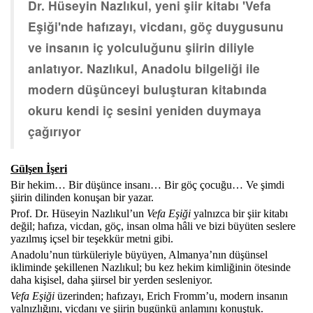
Dr. Hüseyin Nazlıkul, yeni şiir kitabı 'Vefa
Eşiği'nde hafızayı, vicdanı, göç duygusunu
ve insanın iç yolculuğunu şiirin diliyle
anlatıyor. Nazlıkul, Anadolu bilgeliği ile
modern düşünceyi buluşturan kitabında
okuru kendi iç sesini yeniden duymaya
çağırıyor
Gülşen İşeri
Bir hekim… Bir düşünce insanı… Bir göç çocuğu… Ve şimdi
şiirin dilinden konuşan bir yazar.
Prof. Dr. Hüseyin Nazlıkul’un
Vefa Eşiği
yalnızca bir şiir kitabı
değil; hafıza, vicdan, göç, insan olma hâli ve bizi büyüten seslere
yazılmış içsel bir teşekkür metni gibi.
Anadolu’nun türküleriyle büyüyen, Almanya’nın düşünsel
ikliminde şekillenen Nazlıkul; bu kez hekim kimliğinin ötesinde
daha kişisel, daha şiirsel bir yerden sesleniyor.
Vefa Eşiği
üzerinden; hafızayı, Erich Fromm’u, modern insanın
yalnızlığını, vicdanı ve şiirin bugünkü anlamını konuştuk.