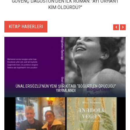
GÜVENÇ DAĞÜSTÜN'DEN İLK ROMAN: "AYI ORHAN'I
KİM ÖLDÜRDÜ?"
KİTAP HABERLERI
ÜNAL ERSÖZLÜ’NÜN YENİ ŞİİR KİTABI “BÖĞÜRTLEN ÖPÜCÜĞÜ”
YAYIMLANDI