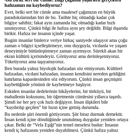
hafızamızı mı kaybediyoruz?
Evet, belki sert bir cümle ama maalesef çağımızın en büyük
paradokslarından biri de bu. Tarihte hiç olmadığı kadar çok
bilgiye sahibiz; fakat aynı zamanda hiç olmadığı kadar hızlı
unutuyoruz. Çünkü bilgi ile hafıza aynı şey değildir. Bilgi dışarıda
birikir. Hafıza ise insanın içinde yaşar.
Bugün insanlar binlerce veriye birkaç saniyede ulaşıyor ama çoğu
zaman o bilgiyi içselleştirmeye, onu duyguyla, vicdanla ve yaşam
deneyimiyle bütünleştirmeye zaman ayırmıyor. Sürekli akan bir
ekran kültürü içerisindeyiz. Görüyoruz ama derinleşemiyoruz.
Tüketiyoruz ama taşıyamıyoruz.
Ben burada yalnız biyolojik hafızadan söz etmiyorum. Kültürel
hafızadan, vicdani hafızadan, insanın kendisini nereden geldiğini
hatırlama kapasitesinden söz ediyorum. Çünkü insan geçmişini
kaybettiğinde yönünü de kaybetmeye başlıyor.
Eskiden insanlar dedelerinin hikâyelerini, bir türküyü, bir
mahallenin kokusunu, bir öğretmenin cümlesini yıllarca taşırdı.
Şimdi ise her şey çok hızlı değişiyor. İnsan ilişkileri bile
“kaydırılıp geçilen” bir hızın içine girmiş durumda.
Bu nedenle şiiri önemli görüyorum. Şiir biraz durmak demektir.
İnsan kendi içine döndüğünde unutulmuş duygular yeniden ortaya
çıkar. Belki de “Vefa Eşiği”nin temel meselesi budur: İnsanın
kendi iç hafızasını yeniden duyabilmesi. Çünkü hafıza yalnız