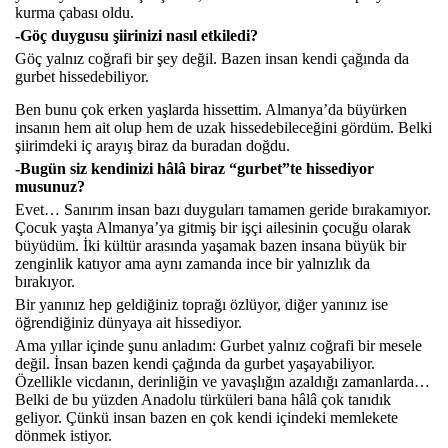
kurma çabası oldu.
-Göç duygusu şiirinizi nasıl etkiledi?
Göç yalnız coğrafi bir şey değil. Bazen insan kendi çağında da
gurbet hissedebiliyor.
Ben bunu çok erken yaşlarda hissettim. Almanya’da büyürken
insanın hem ait olup hem de uzak hissedebileceğini gördüm. Belki
şiirimdeki iç arayış biraz da buradan doğdu.
-Bugün siz kendinizi hâlâ biraz “gurbet”te hissediyor
musunuz?
Evet… Sanırım insan bazı duyguları tamamen geride bırakamıyor.
Çocuk yaşta Almanya’ya gitmiş bir işçi ailesinin çocuğu olarak
büyüdüm. İki kültür arasında yaşamak bazen insana büyük bir
zenginlik katıyor ama aynı zamanda ince bir yalnızlık da
bırakıyor.
Bir yanınız hep geldiğiniz toprağı özlüyor, diğer yanınız ise
öğrendiğiniz dünyaya ait hissediyor.
Ama yıllar içinde şunu anladım: Gurbet yalnız coğrafi bir mesele
değil. İnsan bazen kendi çağında da gurbet yaşayabiliyor.
Özellikle vicdanın, derinliğin ve yavaşlığın azaldığı zamanlarda…
Belki de bu yüzden Anadolu türküleri bana hâlâ çok tanıdık
geliyor. Çünkü insan bazen en çok kendi içindeki memlekete
dönmek istiyor.