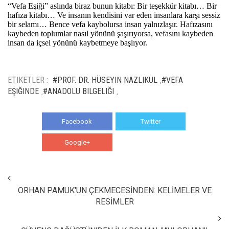
“Vefa Eşiği” aslında biraz bunun kitabı: Bir teşekkür kitabı… Bir
hafıza kitabı… Ve insanın kendisini var eden insanlara karşı sessiz
bir selamı… Bence vefa kaybolursa insan yalnızlaşır. Hafızasını
kaybeden toplumlar nasıl yönünü şaşırıyorsa, vefasını kaybeden
insan da içsel yönünü kaybetmeye başlıyor.
ETIKETLER :
#PROF. DR. HÜSEYIN NAZLIKUL
#VEFA
,
EŞIĞINDE
#ANADOLU BILGELIĞI
,
,
Facebook
Twitter
Google+
WhatsApp
ORHAN PAMUK'UN ÇEKMECESİNDEN: KELİMELER VE
RESİMLER