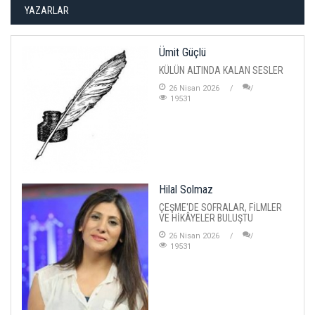
YAZARLAR
Ümit Güçlü
KÜLÜN ALTINDA KALAN SESLER
26 Nisan 2026
19531
Hilal Solmaz
ÇEŞME'DE SOFRALAR, FİLMLER
VE HİKÂYELER BULUŞTU
26 Nisan 2026
19531