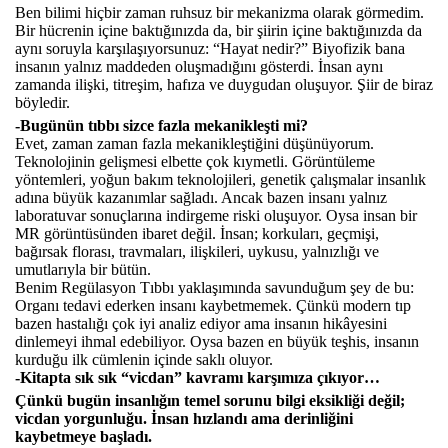
Ben bilimi hiçbir zaman ruhsuz bir mekanizma olarak görmedim.
Bir hücrenin içine baktığınızda da, bir şiirin içine baktığınızda da
aynı soruyla karşılaşıyorsunuz: “Hayat nedir?” Biyofizik bana
insanın yalnız maddeden oluşmadığını gösterdi. İnsan aynı
zamanda ilişki, titreşim, hafıza ve duygudan oluşuyor. Şiir de biraz
böyledir.
-Bugünün tıbbı sizce fazla mekanikleşti mi?
Evet, zaman zaman fazla mekanikleştiğini düşünüyorum.
Teknolojinin gelişmesi elbette çok kıymetli. Görüntüleme
yöntemleri, yoğun bakım teknolojileri, genetik çalışmalar insanlık
adına büyük kazanımlar sağladı. Ancak bazen insanı yalnız
laboratuvar sonuçlarına indirgeme riski oluşuyor. Oysa insan bir
MR görüntüsünden ibaret değil. İnsan; korkuları, geçmişi,
bağırsak florası, travmaları, ilişkileri, uykusu, yalnızlığı ve
umutlarıyla bir bütün.
Benim Regülasyon Tıbbı yaklaşımında savunduğum şey de bu:
Organı tedavi ederken insanı kaybetmemek. Çünkü modern tıp
bazen hastalığı çok iyi analiz ediyor ama insanın hikâyesini
dinlemeyi ihmal edebiliyor. Oysa bazen en büyük teşhis, insanın
kurduğu ilk cümlenin içinde saklı oluyor.
-Kitapta sık sık “vicdan” kavramı karşımıza çıkıyor…
Çünkü bugün insanlığın temel sorunu bilgi eksikliği değil;
vicdan yorgunluğu. İnsan hızlandı ama derinliğini
kaybetmeye başladı.