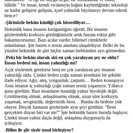
hâlidir.” Ve insan, kendi vicdanıyla bağını kaybettiğinde; teknoloji
ne kadar gelişirse gelişsin, içsel yalnızlık büyümeye devam ederdi
bence?
-Şiirinizde hekim kimliği çok hissediliyor…
Hekimlik bana insanın kırılganlığını öğretti. Bir insanın
gözlerindeki korkuyu gördüğünüzde artık hayata eskisi gibi
bakamıyorsunuz. Bazı acılar vardır; bilimsel cümlelerle
anlatılamaz. Şiir bazen o sessiz alanlara ulaşabiliyor. Belki de bu
yüzden hekimlik ile şiiri hiçbir zaman birbirinden ayrı görmedim.
-Peki bir hekim olarak sizi en çok yaralayan şey ne oldu?
İnsan bedeni mi, insan yalnızlığı mı?
Açık söylemek gerekirse beni en çok yaralayan şey insanın
yalnızlığı oldu. Çünkü beden çoğu zaman kendisini bir şekilde
ifade ediyor. Ağrı, ateş, yorgunluk, çarpıntı… Beden konuşuyor.
Ama insanın iç yalnızlığı çoğu zaman sessiz yaşanıyor. Yıllarca
şunu gördüm: Bazı insanların hastalığı yalnız biyolojik değil.
Görülmemiş olmak, anlaşılmamış olmak, uzun süre korkuyla
yaşamak, sevgisizlik, değersizlik hissi… Bunlar da bedene yük
oluyor. Birçok hastanın gözlerinde aynı şeyi gördüm: “Beni
gerçekten duyan biri var mı?” İşte hekimlik bazen burada başlıyor.
Çünkü insan yalnız ilaçla değil, anlaşılma duygusuyla da
iyileşiyor.
-Bilim ile şiir sizde nasıl birleşiyor?