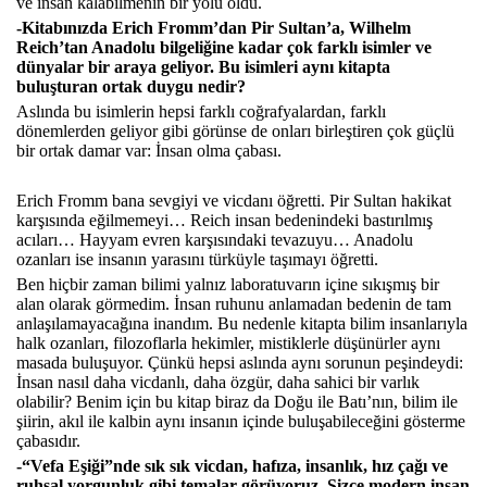
ve insan kalabilmenin bir yolu oldu.
-Kitabınızda Erich Fromm’dan Pir Sultan’a, Wilhelm
Reich’tan Anadolu bilgeliğine kadar çok farklı isimler ve
dünyalar bir araya geliyor. Bu isimleri aynı kitapta
buluşturan ortak duygu nedir?
Aslında bu isimlerin hepsi farklı coğrafyalardan, farklı
dönemlerden geliyor gibi görünse de onları birleştiren çok güçlü
bir ortak damar var: İnsan olma çabası.
Erich Fromm bana sevgiyi ve vicdanı öğretti. Pir Sultan hakikat
karşısında eğilmemeyi… Reich insan bedenindeki bastırılmış
acıları… Hayyam evren karşısındaki tevazuyu… Anadolu
ozanları ise insanın yarasını türküyle taşımayı öğretti.
Ben hiçbir zaman bilimi yalnız laboratuvarın içine sıkışmış bir
alan olarak görmedim. İnsan ruhunu anlamadan bedenin de tam
anlaşılamayacağına inandım. Bu nedenle kitapta bilim insanlarıyla
halk ozanları, filozoflarla hekimler, mistiklerle düşünürler aynı
masada buluşuyor. Çünkü hepsi aslında aynı sorunun peşindeydi:
İnsan nasıl daha vicdanlı, daha özgür, daha sahici bir varlık
olabilir? Benim için bu kitap biraz da Doğu ile Batı’nın, bilim ile
şiirin, akıl ile kalbin aynı insanın içinde buluşabileceğini gösterme
çabasıdır.
-“Vefa Eşiği”nde sık sık vicdan, hafıza, insanlık, hız çağı ve
ruhsal yorgunluk gibi temalar görüyoruz. Sizce modern insan