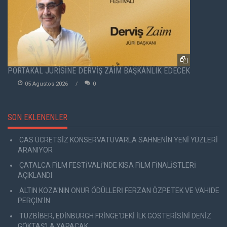
PORTAKAL JÜRİSİNE DERVİŞ ZAİM BAŞKANLIK EDECEK
05 Agustos 2026
0
SON EKLENENLER
CAS ÜCRETSİZ KONSERVATUVARLA SAHNENİN YENİ YÜZLERİ
ARANIYOR
ÇATALCA FİLM FESTİVALİ'NDE KISA FİLM FİNALİSTLERİ
AÇIKLANDI
ALTIN KOZA'NIN ONUR ÖDÜLLERİ FERZAN ÖZPETEK VE VAHİDE
PERÇİN'İN
TUZBİBER, EDİNBURGH FRİNGE'DEKİ İLK GÖSTERİSİNİ DENİZ
GÖKTAŞ'LA YAPACAK