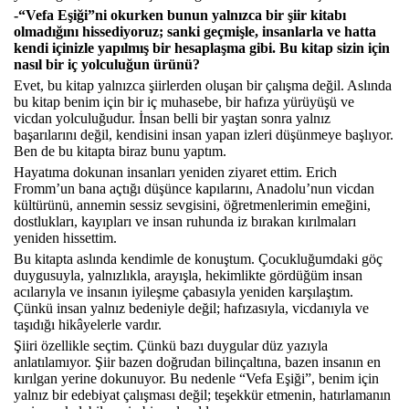
-“Vefa Eşiği”ni okurken bunun yalnızca bir şiir kitabı
olmadığını hissediyoruz; sanki geçmişle, insanlarla ve hatta
kendi içinizle yapılmış bir hesaplaşma gibi. Bu kitap sizin için
nasıl bir iç yolculuğun ürünü?
Evet, bu kitap yalnızca şiirlerden oluşan bir çalışma değil. Aslında
bu kitap benim için bir iç muhasebe, bir hafıza yürüyüşü ve
vicdan yolculuğudur. İnsan belli bir yaştan sonra yalnız
başarılarını değil, kendisini insan yapan izleri düşünmeye başlıyor.
Ben de bu kitapta biraz bunu yaptım.
Hayatıma dokunan insanları yeniden ziyaret ettim. Erich
Fromm’un bana açtığı düşünce kapılarını, Anadolu’nun vicdan
kültürünü, annemin sessiz sevgisini, öğretmenlerimin emeğini,
dostlukları, kayıpları ve insan ruhunda iz bırakan kırılmaları
yeniden hissettim.
Bu kitapta aslında kendimle de konuştum. Çocukluğumdaki göç
duygusuyla, yalnızlıkla, arayışla, hekimlikte gördüğüm insan
acılarıyla ve insanın iyileşme çabasıyla yeniden karşılaştım.
Çünkü insan yalnız bedeniyle değil; hafızasıyla, vicdanıyla ve
taşıdığı hikâyelerle vardır.
Şiiri özellikle seçtim. Çünkü bazı duygular düz yazıyla
anlatılamıyor. Şiir bazen doğrudan bilinçaltına, bazen insanın en
kırılgan yerine dokunuyor. Bu nedenle “Vefa Eşiği”, benim için
yalnız bir edebiyat çalışması değil; teşekkür etmenin, hatırlamanın