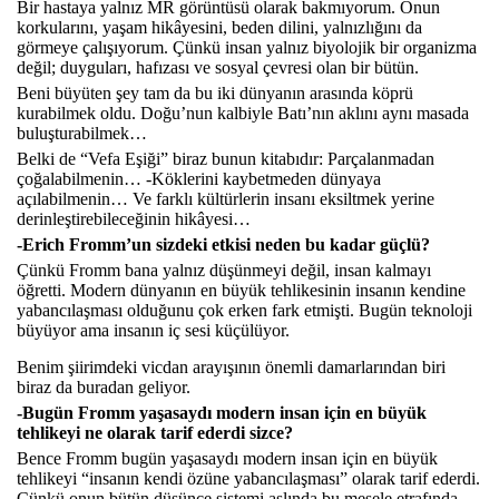
Bir hastaya yalnız MR görüntüsü olarak bakmıyorum. Onun
korkularını, yaşam hikâyesini, beden dilini, yalnızlığını da
görmeye çalışıyorum. Çünkü insan yalnız biyolojik bir organizma
değil; duyguları, hafızası ve sosyal çevresi olan bir bütün.
Beni büyüten şey tam da bu iki dünyanın arasında köprü
kurabilmek oldu. Doğu’nun kalbiyle Batı’nın aklını aynı masada
buluşturabilmek…
Belki de “Vefa Eşiği” biraz bunun kitabıdır: Parçalanmadan
çoğalabilmenin… -Köklerini kaybetmeden dünyaya
açılabilmenin… Ve farklı kültürlerin insanı eksiltmek yerine
derinleştirebileceğinin hikâyesi…
-Erich Fromm’un sizdeki etkisi neden bu kadar güçlü?
Çünkü Fromm bana yalnız düşünmeyi değil, insan kalmayı
öğretti. Modern dünyanın en büyük tehlikesinin insanın kendine
yabancılaşması olduğunu çok erken fark etmişti. Bugün teknoloji
büyüyor ama insanın iç sesi küçülüyor.
Benim şiirimdeki vicdan arayışının önemli damarlarından biri
biraz da buradan geliyor.
-Bugün Fromm yaşasaydı modern insan için en büyük
tehlikeyi ne olarak tarif ederdi sizce?
Bence Fromm bugün yaşasaydı modern insan için en büyük
tehlikeyi “insanın kendi özüne yabancılaşması” olarak tarif ederdi.
Çünkü onun bütün düşünce sistemi aslında bu mesele etrafında