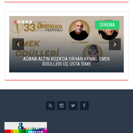
A
SİNEMA
K
ADANA ALTIN KOZA'DA ORHAN KEMAL EMEK
A
ÖDÜLLERİ ÜÇ USTA İSME