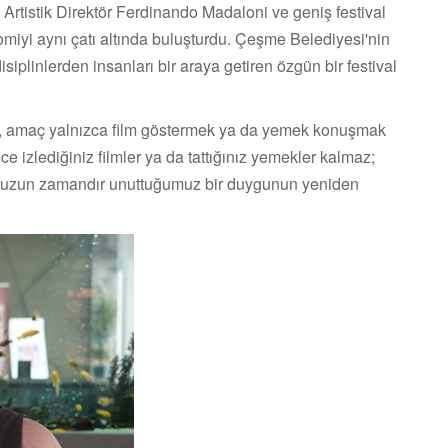
rtistik Direktör Ferdinando Madaloni ve geniş festival
omiyi aynı çatı altında buluşturdu. Çeşme Belediyesi'nin
siplinlerden insanları bir araya getiren özgün bir festival
ibi, amaç yalnızca film göstermek ya da yemek konuşmak
e izlediğiniz filmler ya da tattığınız yemekler kalmaz;
i de uzun zamandır unuttuğumuz bir duygunun yeniden