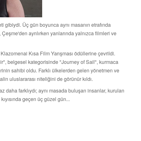
eti gibiydi. Üç gün boyunca aynı masanın etrafında
r, Çeşme'den ayrılırken yanlarında yalnızca filmleri ve
 Klazomenai Kısa Film Yarışması ödüllerine çevrildi.
r", belgesel kategorisinde "Journey of Sail", kurmaca
lerinin sahibi oldu. Farklı ülkelerden gelen yönetmen ve
lin uluslararası niteliğini de görünür kıldı.
az daha farklıydı; aynı masada buluşan insanlar, kurulan
e kıyısında geçen üç güzel gün...