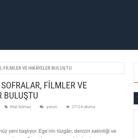
, FİLMLER VE HİKÂYELER BULUŞTU
 SOFRALAR, FİLMLER VE
R BULUŞTU
Hilal Solmaz
yorum
27124 okuma
z yeni başlıyor. Ege’nin rüzgârı, denizin sakinliği ve