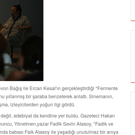
Levon Bağış ile Ercan Kesal'ın gerçekleştirdiği "Fermente
nu yıllanmış bir şaraba benzeterek anlattı. Sinemanın,
ma, izleyicilerden yoğun ilgi gördü.
SİNEMA
değil, edebiyat da kendine yer buldu. Gazeteci Hakan
Oyuncu, Yönetmen,yazar Fadik Sevin Atasoy, "Fadik ve
unda babası Faik Atasoy ile yaşadığı unutulmaz bir anıya
ALTIN KOZA'NIN ONUR ÖDÜLLERİ FERZAN