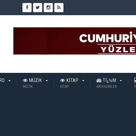
TRO
MÜZİK
KİTAP
TÏ¿½M
MÜZİK
KİTAP
KATEGORILER
V