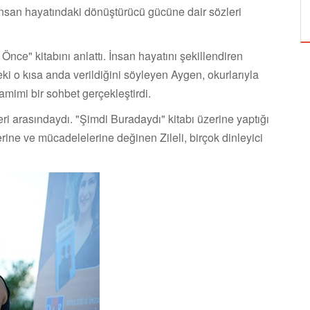
ÖZPETEK VE VAHİDE PERÇİN'İN
insan hayatındaki dönüştürücü gücüne dair sözleri
ce" kitabını anlattı. İnsan hayatını şekillendiren
o kısa anda verildiğini söyleyen Aygen, okurlarıyla
mimi bir sohbet gerçekleştirdi.
leri arasındaydı. "Şimdi Buradaydı" kitabı üzerine yaptığı
ne ve mücadelelerine değinen Zileli, birçok dinleyici