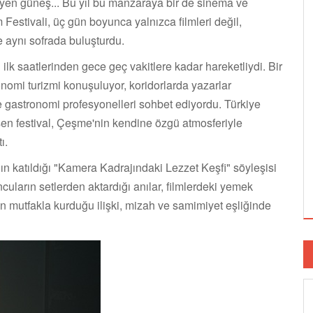
en güneş... Bu yıl bu manzaraya bir de sinema ve
Festivali, üç gün boyunca yalnızca filmleri değil,
e aynı sofrada buluşturdu.
ilk saatlerinden gece geç vakitlere kadar hareketliydi. Bir
onomi turizmi konuşuluyor, koridorlarda yazarlar
e gastronomi profesyonelleri sohbet ediyordu. Türkiye
eşen festival, Çeşme'nin kendine özgü atmosferiyle
ı.
n katıldığı "Kamera Kadrajındaki Lezzet Keşfi" söyleşisi
uncuların setlerden aktardığı anılar, filmlerdeki yemek
ın mutfakla kurduğu ilişki, mizah ve samimiyet eşliğinde