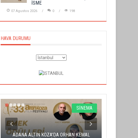
İSME
07 Agustos 2026
0
198
HAVA DURUMU
SİNEMA
ADANA ALTIN KOZA'DA ORHAN KEMAL
ALTIN PORTA