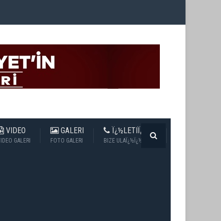
VIDEO
GALERI
Ï¿½LETIÏ¿½IM
IDEO GALERI
FOTO GALERI
BIZE ULAÏ¿½Ï¿½N