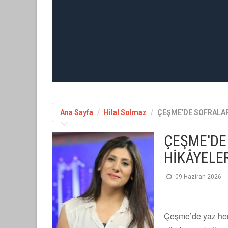
Ana Sayfa
Hilal Solmaz
ÇEŞME'DE SOFRALAR
ÇEŞME'DE
HİKÂYELE
09 Haziran 2026
Çeşme’de yaz henü