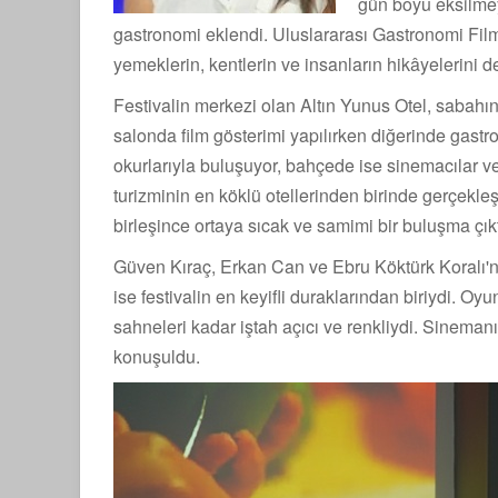
gün boyu eksilmey
gastronomi eklendi. Uluslararası Gastronomi Film 
yemeklerin, kentlerin ve insanların hikâyelerini d
Festivalin merkezi olan Altın Yunus Otel, sabahın 
salonda film gösterimi yapılırken diğerinde gastr
okurlarıyla buluşuyor, bahçede ise sinemacılar v
turizminin en köklü otellerinden birinde gerçekl
birleşince ortaya sıcak ve samimi bir buluşma çıkt
Güven Kıraç, Erkan Can ve Ebru Köktürk Koralı'nı
ise festivalin en keyifli duraklarından biriydi. Oy
sahneleri kadar iştah açıcı ve renkliydi. Sineman
konuşuldu.