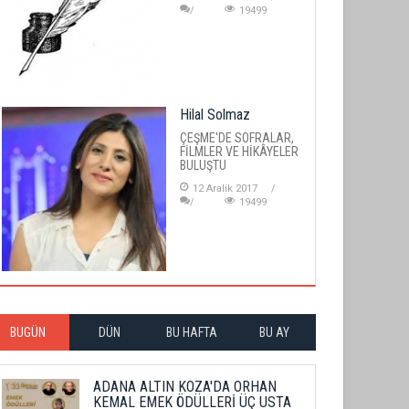
19499
Hilal Solmaz
ÇEŞME'DE SOFRALAR,
FİLMLER VE HİKÂYELER
BULUŞTU
12 Aralik 2017
19499
BUGÜN
DÜN
BU HAFTA
BU AY
ADANA ALTIN KOZA'DA ORHAN
KEMAL EMEK ÖDÜLLERİ ÜÇ USTA