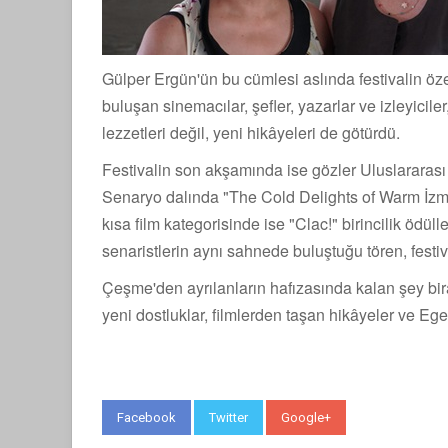
Gülper Ergün'ün bu cümlesi aslında festivalin öz
buluşan sinemacılar, şefler, yazarlar ve izleyicile
lezzetleri değil, yeni hikâyeleri de götürdü.
Festivalin son akşamında ise gözler Uluslararası
Senaryo dalında "The Cold Delights of Warm İzmi
kısa film kategorisinde ise "Clac!" birincilik ödül
senaristlerin aynı sahnede buluştuğu tören, festiva
Çeşme'den ayrılanların hafızasında kalan şey bir
yeni dostluklar, filmlerden taşan hikâyeler ve Eg
Facebook
Twitter
Google+
WhatsApp