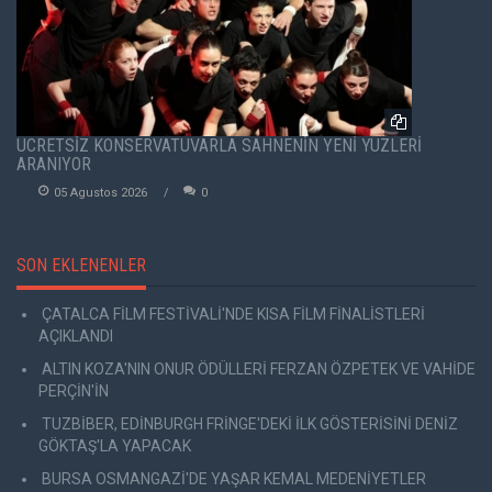
ÜCRETSİZ KONSERVATUVARLA SAHNENİN YENİ YÜZLERİ
ARANIYOR
05 Agustos 2026
0
SON EKLENENLER
ÇATALCA FİLM FESTİVALİ'NDE KISA FİLM FİNALİSTLERİ
AÇIKLANDI
ALTIN KOZA'NIN ONUR ÖDÜLLERİ FERZAN ÖZPETEK VE VAHİDE
PERÇİN'İN
TUZBİBER, EDİNBURGH FRİNGE'DEKİ İLK GÖSTERİSİNİ DENİZ
GÖKTAŞ'LA YAPACAK
BURSA OSMANGAZİ'DE YAŞAR KEMAL MEDENİYETLER