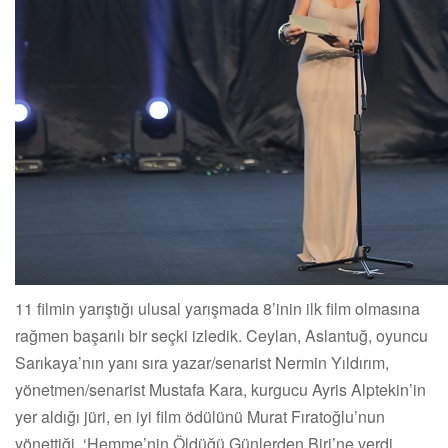
11 filmin yarıştığı ulusal yarışmada 8’inin ilk film olmasına
rağmen başarılı bir seçki izledik. Ceylan, Aslantuğ, oyuncu
Sarıkaya’nın yanı sıra yazar/senarist Nermin Yıldırım,
yönetmen/senarist Mustafa Kara, kurgucu Ayris Alptekin’in
yer aldığı jüri, en iyi film ödülünü Murat Fıratoğlu’nun
yönettiği, ‘Hemme’nin Öldüğü Günlerden Biri’ne verdi.