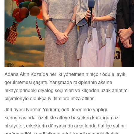
Adana Altın Koza’da her iki yönetmenin hiçbir ödüle layık
görülmemesi şaşırttı. Yarışmada rakiplerinin aksine
hikayelerindeki diyalog seçimleri ve klişeden uzak anlatım
biçimleriyle oldukça iyi filmlere imza attılar.
Jüri üyesi Nermin Yıldırım, ödül töreninde yaptığı
konuşmasında “özellikle aileye bakarken kurduğumuz
hikayeler, erkeklerin dünyasında arka fonda hafifçe salınır
görünmediği, kendi hikayelerini, kendi perspektifleriyle