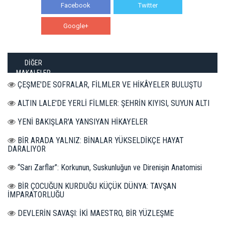
Facebook
Twitter
Google+
WhatsApp
DİĞER
MAKALELER
ÇEŞME'DE SOFRALAR, FİLMLER VE HİKÂYELER BULUŞTU
ALTIN LALE'DE YERLİ FİLMLER: ŞEHRİN KIYISI, SUYUN ALTI
YENİ BAKIŞLAR'A YANSIYAN HİKAYELER
BİR ARADA YALNIZ: BİNALAR YÜKSELDİKÇE HAYAT
DARALIYOR
“Sarı Zarflar”: Korkunun, Suskunluğun ve Direnişin Anatomisi
BİR ÇOCUĞUN KURDUĞU KÜÇÜK DÜNYA: TAVŞAN
İMPARATORLUĞU
DEVLERİN SAVAŞI: İKİ MAESTRO, BİR YÜZLEŞME