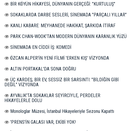
BİR KÖYÜN HİKAYESİ, DÜNYANIN GERÇEĞİ: "KURTULUŞ"
SOKAKLARDA DARBE SESLERİ, SİNEMADA "PARÇALI YILLAR"
KANLI KABARE: MEYHANEDE HAKİKAT, ŞARKIDA İTİRAF
PARK CHAN-WOOK’TAN MODERN DÜNYANIN KARANLIK YÜZÜ
SİNEMADA EN CİDDİ İŞ: KOMEDİ
ÖZCAN ALPER'İN YENİ FİLMİ 'ERKEN KIŞ' VİZYONDA
ALTIN PORTAKAL'DA SONA DOĞRU
ÜÇ KARDEŞ, BİR EV, SESSİZ BİR SARSINTI: "BİLDİĞİN GİBİ
DEĞİL" VİZYONDA
AYVALIK'TA SOKAKLAR SEYİRCİYLE, PERDELER
HİKAYELERLE DOLU
Monologlar Müzesi, İstanbul Hikayeleriyle Sezonu Kapattı
'PRENS'İN GALASI VAR, EKİBİ YOK!