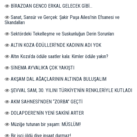
BİRAZDAN GENCO ERKAL GELECEK GİBİ...
Sanat, Sansür ve Gerçek: Şakir Paşa Ailesi'nin Efsanesi ve
Skandalları
Sektördeki Tekelleşme ve Suskunluğun Derin Sorunları
ALTIN KOZA ÖDÜLLERİ'NDE KADININ ADI YOK
Altın Koza’da ödüle saatler kala: Kimler ödüle yakın?
SİNEMA AYVALIK’A ÇOK YAKIŞTI
AKŞAM DAL AĞAÇLARININ ALTINDA BULUŞALIM
ŞEVVAL SAM, 30. YILINI TÜRKİYE’NİN RENKLERİYLE KUTLADI
AKM SAHNESİ’NDEN “ZORBA” GEÇTİ
DOLAPDERE'NİN YENİ SAKİNİ ARTER
Müziğe tutunan bir yaşam: MÜSLÜM!
Bir işçi öldü diye inşaat durmaz!