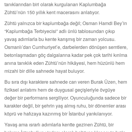
tanıklarından biri olarak kurgulanan Kaplumbağa
Zühtü’nün 150 yıllık kent macerasını anlatıyor.
Zühtü yalnızca bir kaplumbağa değil; Osman Hamdi Bey’in
“Kaplumbağa Terbiyecisi” adlı ünlü tablosundan çıkıp
yavaş adımlarla bu kente karışmış bir zaman yolcusu.
Osmanlı’dan Cumhuriyet’e, darbelerden dönüşen semtlere,
betonlaşmadan göç dalgalarına kadar pek çok tarihi kırılma
anına tanıklık eden Zühtü’nün hikâyesi, hem hüzünlü hem
mizahi bir dille sahnede hayat buluyor.
Bu sıra dışı karaktere sahnede can veren Burak Üzen, hem
fiziksel anlatımı hem de duygusal geçişleriyle övgüye
değer bir performans sergiliyor. Oyunculuğunda sadece bir
karakter değil, bir şehrin yaş almış ruhu, bir dönemler arası
köprü ve hafızaya kazınmış bir İstanbul yankılanıyor.
Yavaş ama ısrarlı adımlarla kentte gezinen Zühtü, bir