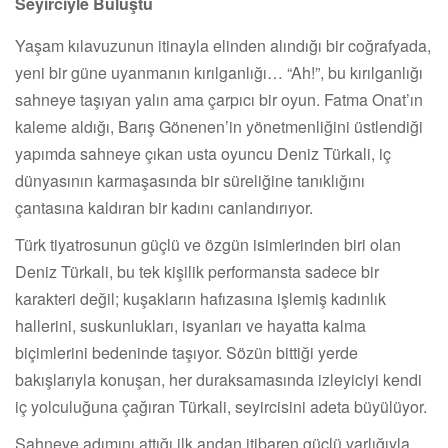
Seyirciyle Buluştu
Yaşam kılavuzunun itinayla elinden alındığı bir coğrafyada,
yeni bir güne uyanmanın kırılganlığı… “Ah!”, bu kırılganlığı
sahneye taşıyan yalın ama çarpıcı bir oyun. Fatma Onat’ın
kaleme aldığı, Barış Gönenen’in yönetmenliğini üstlendiği
yapımda sahneye çıkan usta oyuncu Deniz Türkali, iç
dünyasının karmaşasında bir süreliğine tanıklığını
çantasına kaldıran bir kadını canlandırıyor.
Türk tiyatrosunun güçlü ve özgün isimlerinden biri olan
Deniz Türkali, bu tek kişilik performansta sadece bir
karakteri değil; kuşakların hafızasına işlemiş kadınlık
hallerini, suskunlukları, isyanları ve hayatta kalma
biçimlerini bedeninde taşıyor. Sözün bittiği yerde
bakışlarıyla konuşan, her duraksamasında izleyiciyi kendi
iç yolculuğuna çağıran Türkali, seyircisini adeta büyülüyor.
Sahneye adımını attığı ilk andan itibaren güçlü varlığıyla