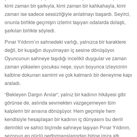
kimi zaman bir şarkıyla, kimi zaman bir kahkahayla, kimi
zaman ise sadece sessizliğiyle anlatmayı başardı. Seyirci,
onunla birlikte geçmişin izlerini taşıyan odalarda dolaştı,
şarkıları birlikte söyledi.
Pınar Yıldırım’ın sahnedeki varlığı, yalnızca bir karaktere
değil, bir kuşağın duyulmayan iç sesine dönüşüyor.
Oyuncunun sahneye taşıdığı incelikli duygular ve zaman
zaman yükselen çocuksu neşe, oyun boyunca izleyicinin
kalbine dokunan samimi ve çok katmanlı bir deneyime kapı
araladı.
“Bekleyen Dargın Anılar”, yalnız bir kadının hikâyesi gibi
görünse de, aslında sevmekten vazgeçemeyen tüm
kalplerin bir anısına dönüşüyor. Hem geçmişle hem
kendisiyle hesaplaşan bir kadının iç dünyasını bu denli
derinlikli ve sahici biçimde sahneye taşıyan Pınar Yıldırım,
sezonun en güçlü performanslarından birine imza attı.