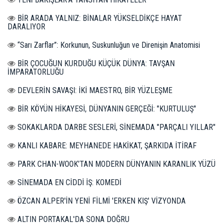
BİR ARADA YALNIZ: BİNALAR YÜKSELDİKÇE HAYAT
DARALIYOR
“Sarı Zarflar”: Korkunun, Suskunluğun ve Direnişin Anatomisi
BİR ÇOCUĞUN KURDUĞU KÜÇÜK DÜNYA: TAVŞAN
İMPARATORLUĞU
DEVLERİN SAVAŞI: İKİ MAESTRO, BİR YÜZLEŞME
BİR KÖYÜN HİKAYESİ, DÜNYANIN GERÇEĞİ: "KURTULUŞ"
SOKAKLARDA DARBE SESLERİ, SİNEMADA "PARÇALI YILLAR"
KANLI KABARE: MEYHANEDE HAKİKAT, ŞARKIDA İTİRAF
PARK CHAN-WOOK’TAN MODERN DÜNYANIN KARANLIK YÜZÜ
SİNEMADA EN CİDDİ İŞ: KOMEDİ
ÖZCAN ALPER'İN YENİ FİLMİ 'ERKEN KIŞ' VİZYONDA
ALTIN PORTAKAL'DA SONA DOĞRU