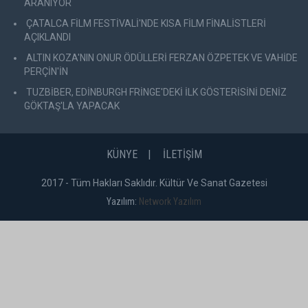
ARANIYOR
ÇATALCA FİLM FESTİVALİ'NDE KISA FİLM FİNALİSTLERİ
AÇIKLANDI
ALTIN KOZA'NIN ONUR ÖDÜLLERİ FERZAN ÖZPETEK VE VAHİDE
PERÇİN'İN
TUZBİBER, EDİNBURGH FRİNGE'DEKİ İLK GÖSTERİSİNİ DENİZ
GÖKTAŞ'LA YAPACAK
KÜNYE
İLETİŞİM
2017 - Tüm Hakları Saklıdır. Kültür Ve Sanat Gazetesi
Yazılım:
Network Yazılım