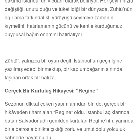
bakıma İstanbul’un vicdanı olarak beliriyor. Her şeyin hızla
değiştiği, unutulduğu ve tüketildiği bir dünyada, Zühtü’nün
ağır ama farkındalıklı yürüyüşü seyirciye zamanın
kıymetini, hatırlamanın gücünü ve kentle kurduğumuz
duygusal bağın önemini hatırlatıyor.
“
Zühtü”, yalnızca bir oyun değil; İstanbul’un geçmişine
yazılmış edebi bir mektup, bir kaplumbağanın sırtında
taşınan ortak bir hafıza.
Gerçek Bir Kurtuluş Hikâyesi: “Regine”
Sezonun dikkat çeken yapımlarından biri de, gerçek bir
hikâyeden ilham alan “Regine” oldu. İstanbul açıklarında
batan Salvador adlı gemiden kurtulan Regine’nin, yanında
bir albatrosla birlikte çıktığı zorlu ve umut dolu yolculuk
sahnede hayat buldu.