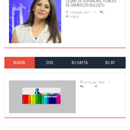
ÇEŞME'DE SOFRALAR, FİLMLER
VE HİKÂYELER BULUŞTU
12 Aralik 2017
19516
BUGÜN
DÜN
BU HAFTA
BU AY
01 Ocak 1970