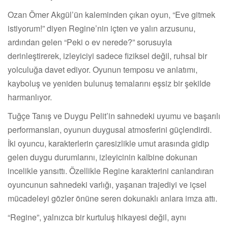
Ozan Ömer Akgül’ün kaleminden çıkan oyun, “Eve gitmek
istiyorum!” diyen Regine’nin içten ve yalın arzusunu,
ardından gelen “Peki o ev nerede?” sorusuyla
derinleştirerek, izleyiciyi sadece fiziksel değil, ruhsal bir
yolculuğa davet ediyor. Oyunun temposu ve anlatımı,
kayboluş ve yeniden bulunuş temalarını eşsiz bir şekilde
harmanlıyor.
Tuğçe Tanış ve Duygu Pelit’in sahnedeki uyumu ve başarılı
performansları, oyunun duygusal atmosferini güçlendirdi.
İki oyuncu, karakterlerin çaresizlikle umut arasında gidip
gelen duygu durumlarını, izleyicinin kalbine dokunan
incelikle yansıttı. Özellikle Regine karakterini canlandıran
oyuncunun sahnedeki varlığı, yaşanan trajediyi ve içsel
mücadeleyi gözler önüne seren dokunaklı anlara imza attı.
“Regine”, yalnızca bir kurtuluş hikayesi değil, aynı