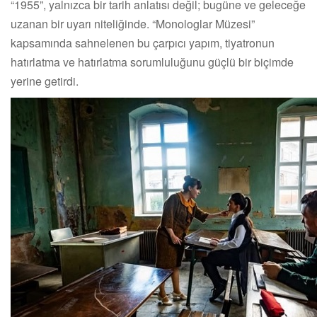
“1955”, yalnızca bir tarih anlatısı değil; bugüne ve geleceğe
uzanan bir uyarı niteliğinde. “Monologlar Müzesi”
kapsamında sahnelenen bu çarpıcı yapım, tiyatronun
hatırlatma ve hatırlatma sorumluluğunu güçlü bir biçimde
yerine getirdi.