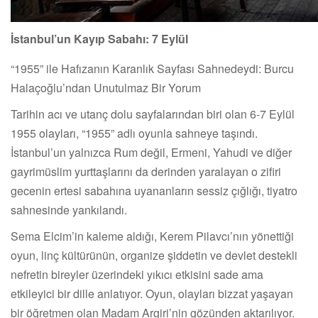
İstanbul’un Kayıp Sabahı: 7 Eylül
“1955” ile Hafızanın Karanlık Sayfası Sahnedeydi: Burcu
Halaçoğlu’ndan Unutulmaz Bir Yorum
Tarihin acı ve utanç dolu sayfalarından biri olan 6-7 Eylül
1955 olayları, “1955” adlı oyunla sahneye taşındı.
İstanbul’un yalnızca Rum değil, Ermeni, Yahudi ve diğer
gayrimüslim yurttaşlarını da derinden yaralayan o zifiri
gecenin ertesi sabahına uyananların sessiz çığlığı, tiyatro
sahnesinde yankılandı.
Sema Elcim’in kaleme aldığı, Kerem Pilavcı’nın yönettiği
oyun, linç kültürünün, organize şiddetin ve devlet destekli
nefretin bireyler üzerindeki yıkıcı etkisini sade ama
etkileyici bir dille anlatıyor. Oyun, olayları bizzat yaşayan
bir öğretmen olan Madam Argiri’nin gözünden aktarılıyor.