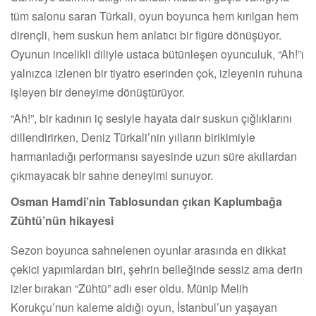
tüm salonu saran Türkali, oyun boyunca hem kırılgan hem
dirençli, hem suskun hem anlatıcı bir figüre dönüşüyor.
Oyunun incelikli diliyle ustaca bütünleşen oyunculuk, “Ah!”ı
yalnızca izlenen bir tiyatro eserinden çok, izleyenin ruhuna
işleyen bir deneyime dönüştürüyor.
“Ah!”, bir kadının iç sesiyle hayata dair suskun çığlıklarını
dillendirirken, Deniz Türkali’nin yılların birikimiyle
harmanladığı performansı sayesinde uzun süre akıllardan
çıkmayacak bir sahne deneyimi sunuyor.
Osman Hamdi’nin Tablosundan çıkan Kaplumbağa
Zühtü’nün hikayesi
Sezon boyunca sahnelenen oyunlar arasında en dikkat
çekici yapımlardan biri, şehrin belleğinde sessiz ama derin
izler bırakan “Zühtü” adlı eser oldu. Münip Melih
Korukçu’nun kaleme aldığı oyun, İstanbul’un yaşayan