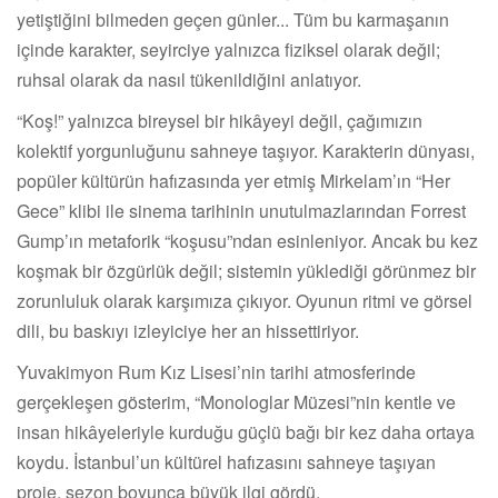
yetiştiğini bilmeden geçen günler... Tüm bu karmaşanın
içinde karakter, seyirciye yalnızca fiziksel olarak değil;
ruhsal olarak da nasıl tükenildiğini anlatıyor.
“Koş!” yalnızca bireysel bir hikâyeyi değil, çağımızın
kolektif yorgunluğunu sahneye taşıyor. Karakterin dünyası,
popüler kültürün hafızasında yer etmiş Mirkelam’ın “Her
Gece” klibi ile sinema tarihinin unutulmazlarından Forrest
Gump’ın metaforik “koşusu”ndan esinleniyor. Ancak bu kez
koşmak bir özgürlük değil; sistemin yüklediği görünmez bir
zorunluluk olarak karşımıza çıkıyor. Oyunun ritmi ve görsel
dili, bu baskıyı izleyiciye her an hissettiriyor.
Yuvakimyon Rum Kız Lisesi’nin tarihi atmosferinde
gerçekleşen gösterim, “Monologlar Müzesi”nin kentle ve
insan hikâyeleriyle kurduğu güçlü bağı bir kez daha ortaya
koydu. İstanbul’un kültürel hafızasını sahneye taşıyan
proje, sezon boyunca büyük ilgi gördü.