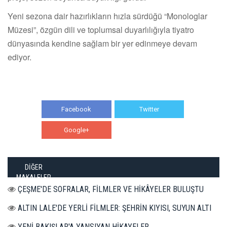
Yeni sezona dair hazırlıkların hızla sürdüğü “Monologlar
Müzesi”, özgün dili ve toplumsal duyarlılığıyla tiyatro
dünyasında kendine sağlam bir yer edinmeye devam
ediyor.
Facebook
Twitter
Google+
WhatsApp
DİĞER
MAKALELER
ÇEŞME'DE SOFRALAR, FİLMLER VE HİKÂYELER BULUŞTU
ALTIN LALE'DE YERLİ FİLMLER: ŞEHRİN KIYISI, SUYUN ALTI
YENİ BAKIŞLAR'A YANSIYAN HİKAYELER