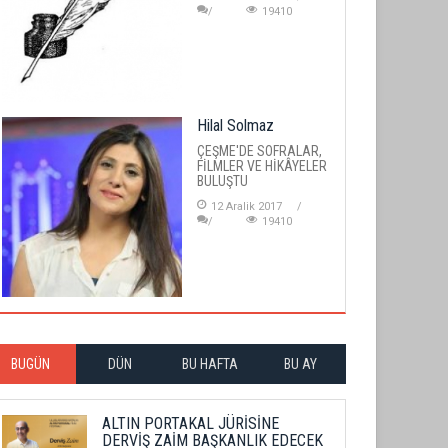
19410
Hilal Solmaz
ÇEŞME'DE SOFRALAR,
FİLMLER VE HİKÂYELER
BULUŞTU
12 Aralik 2017
19410
BUGÜN
DÜN
BU HAFTA
BU AY
ALTIN PORTAKAL JÜRİSİNE
DERVİŞ ZAİM BAŞKANLIK EDECEK