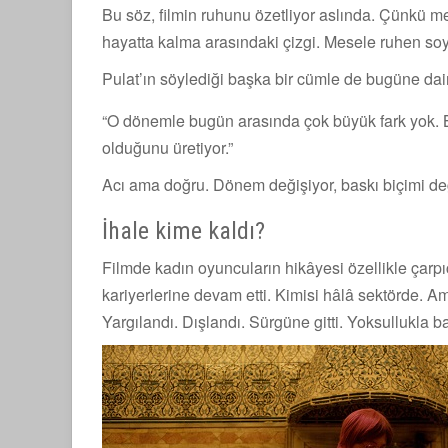
Bu söz, filmin ruhunu özetliyor aslında. Çünkü m
hayatta kalma arasındaki çizgi. Mesele ruhen so
Pulat’ın söylediği başka bir cümle de bugüne dai
“O dönemle bugün arasında çok büyük fark yok. Bi
olduğunu üretiyor.”
Acı ama doğru. Dönem değişiyor, baskı biçimi değ
İhale kime kaldı?
Filmde kadın oyuncuların hikâyesi özellikle çarp
kariyerlerine devam etti. Kimisi hâlâ sektörde. 
Yargılandı. Dışlandı. Sürgüne gitti. Yoksullukla b