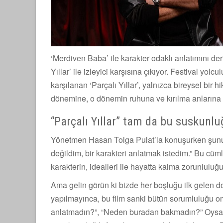
‘Merdiven Baba’ ile karakter odaklı anlatımını de
Yıllar’ ile izleyici karşısına çıkıyor. Festival yol
karşılanan ‘Parçalı Yıllar’, yalnızca bireysel bir 
dönemine, o dönemin ruhuna ve kırılma anlarına 
“Parçalı Yıllar” tam da bu suskunluğ
Yönetmen Hasan Tolga Pulat’la konuşurken şunu ö
değildim, bir karakteri anlatmak istedim.” Bu cümle
karakterin, idealleri ile hayatta kalma zorunluluğ
Ama gelin görün ki bizde her boşluğu ilk gelen do
yapılmayınca, bu film sanki bütün sorumluluğu 
anlatmadın?”, “Neden buradan bakmadın?” Oysa bi