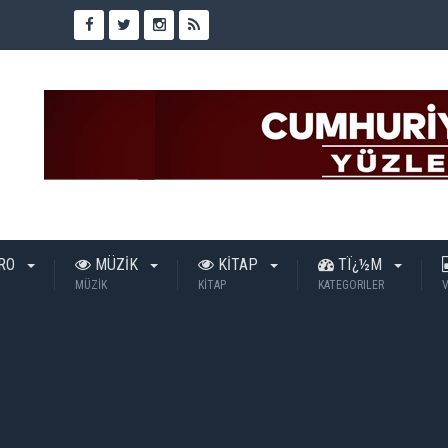
TRO
MÜZİK
KİTAP
TÏ¿½M
MÜZİK
KİTAP
KATEGORILER
V