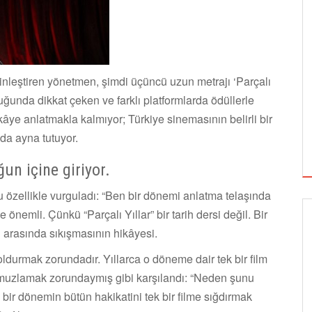
rinleştiren yönetmen, şimdi üçüncü uzun metrajı ‘Parçalı
culuğunda dikkat çeken ve farklı platformlarda ödüllerle
hikâye anlatmakla kalmıyor; Türkiye sinemasının belirli bir
da ayna tutuyor.
un içine giriyor.
zellikle vurguladı: “Ben bir dönemi anlatma telaşında
 önemli. Çünkü “Parçalı Yıllar” bir tarih dersi değil. Bir
u arasında sıkışmasının hikâyesi.
ldurmak zorundadır. Yıllarca o döneme dair tek bir film
omuzlamak zorundaymış gibi karşılandı: “Neden şunu
r dönemin bütün hakikatini tek bir filme sığdırmak