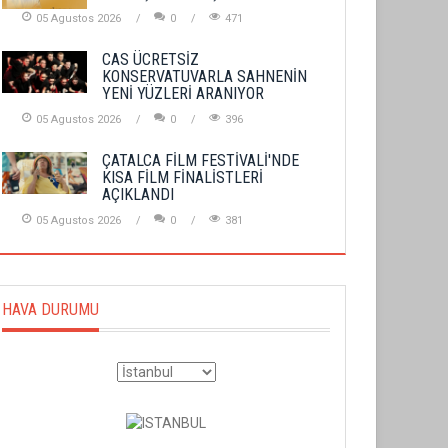
05 Agustos 2026
0
471
CAS ÜCRETSİZ
KONSERVATUVARLA SAHNENİN
YENİ YÜZLERİ ARANIYOR
05 Agustos 2026
0
396
ÇATALCA FİLM FESTİVALİ'NDE
KISA FİLM FİNALİSTLERİ
AÇIKLANDI
05 Agustos 2026
0
381
HAVA DURUMU