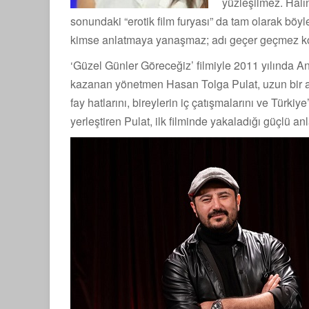
yüzleşilmez. Halın
sonundaki “erotik film furyası” da tam olarak bö
kimse anlatmaya yanaşmaz; adı geçer geçmez konu 
‘Güzel Günler Göreceğiz’ filmiyle 2011 yılında An
kazanan yönetmen Hasan Tolga Pulat, uzun bir a
fay hatlarını, bireylerin iç çatışmalarını ve Tür
yerleştiren Pulat, ilk filminde yakaladığı güçlü an