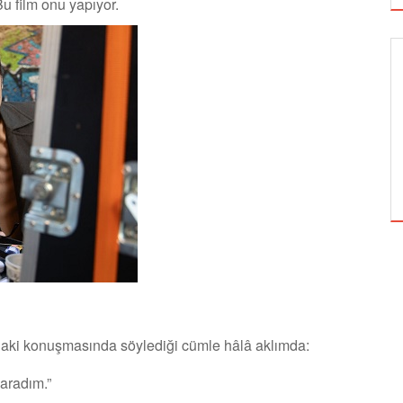
u film onu yapıyor.
GÖRSEL SANATLAR
TUZBİBER, EDİNBURGH FRİNGE'DEKİ İLK
GÖSTERİSİNİ DENİZ GÖKTAŞ'LA YAPACAK
’daki konuşmasında söylediği cümle hâlâ aklımda:
aradım.”