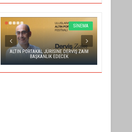
SİNEMA
ALTIN PORTAKAL JÜRİSİNE DERVİŞ ZAİM
CAS ÜCRE
BAŞKANLIK EDECEK
SAHNENİN 