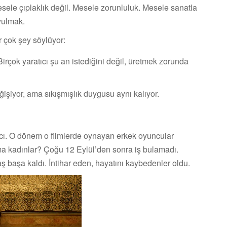
esele çıplaklık değil. Mesele zorunluluk. Mesele sanatla
yulmak.
r çok şey söylüyor:
rçok yaratıcı şu an istediğini değil, üretmek zorunda
işiyor, ama sıkışmışlık duygusu aynı kalıyor.
ıcı. O dönem o filmlerde oynayan erkek oyuncular
Ama kadınlar? Çoğu 12 Eylül’den sonra iş bulamadı.
aş başa kaldı. İntihar eden, hayatını kaybedenler oldu.