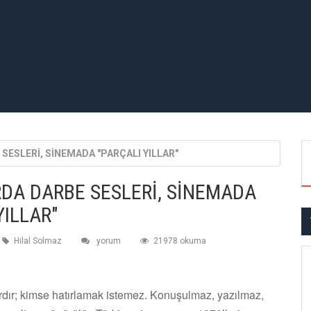
SESLERİ, SİNEMADA "PARÇALI YILLAR"
DA DARBE SESLERİ, SİNEMADA
YILLAR"
Hilal Solmaz
yorum
21978 okuma
dır; kimse hatırlamak istemez. Konuşulmaz, yazılmaz,