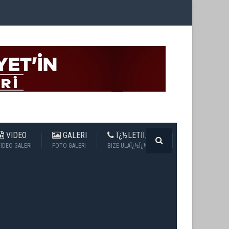
VIDEO
GALERI
Ï¿½LETIÏ¿½IM
IDEO GALERI
FOTO GALERI
BIZE ULAÏ¿½Ï¿½N