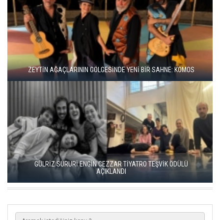
BBT’DE REKOR SEYİRCİ, YENİ REPERTUVAR
ALEX'İ OYNARKEN GENÇLİĞİMLE KARŞILAŞTIM