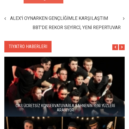
ALEX'İ OYNARKEN GENÇLİĞİMLE KARŞILAŞTIM
BBT’DE REKOR SEYİRCİ, YENİ REPERTUVAR
TİYATRO HABERLERI
BERGAMA BİR KEZ DAHA TİYATRONUN SAHNESİ OLUYOR