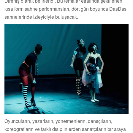
Direniş olarak belirlendi. Bu temalar etrafında şekillenen
kısa form sahne performansları, dört gün boyunca DasDas
sahnelerinde izleyiciyle buluşacak.
Oyuncuların, yazarların, yönetmenlerin, dansçıların,
koreografların ve farklı disiplinlerden sanatçıların bir araya