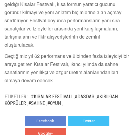
geldiği Kısalar Festivali, kısa formun yaratıcı gücünü
görünür kılmayı ve yeni anlatım biçimlerine alan açmayı
sürdürüyor. Festival boyunca performansların yanı sıra
sanatçılar ve izleyiciler arasında yeni karşılaşmaların,
tartışmaların ve fikir alışverişlerinin de zemini
oluşturulacak.
Geçtiğimiz yıl 62 performans ve 2 binden fazla izleyiciyi bir
araya getiren Kısalar Festivali, ikinci yılında da sahne
sanatlarının yenilikçi ve özgür üretim alanlarından biri
olmaya devam edecek.
ETIKETLER :
#KISALAR FESTIVALI
#DASDAS
#KIRILGAN
,
,
KÖPRÜLER
#SAHNE
#OYUN
,
,
,
Facebook
Twitter
Google+
WhatsApp