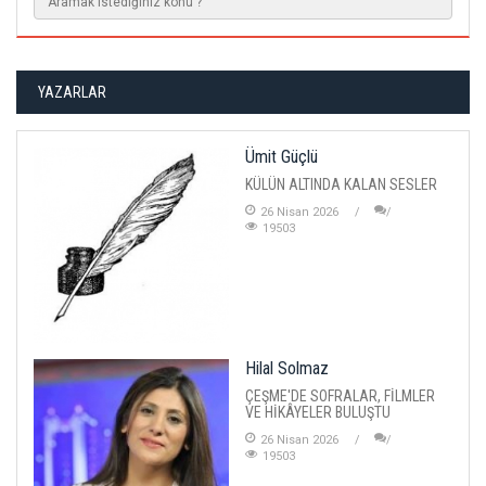
YAZARLAR
Ümit Güçlü
KÜLÜN ALTINDA KALAN SESLER
26 Nisan 2026
19503
Hilal Solmaz
ÇEŞME'DE SOFRALAR, FİLMLER
VE HİKÂYELER BULUŞTU
26 Nisan 2026
19503