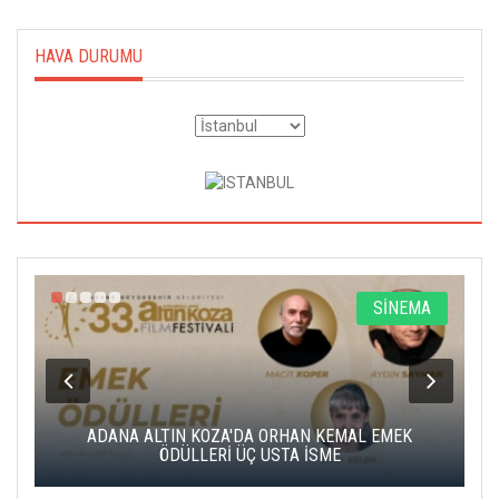
HAVA DURUMU
A
SİNEMA
K
ADANA ALTIN KOZA'DA ORHAN KEMAL EMEK
A
ÖDÜLLERİ ÜÇ USTA İSME