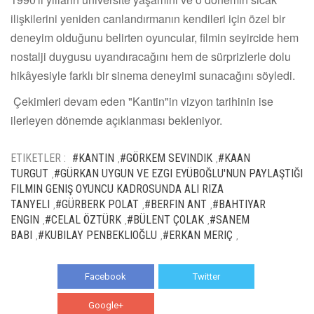
ilişkilerini yeniden canlandırmanın kendileri için özel bir
deneyim olduğunu belirten oyuncular, filmin seyircide hem
nostalji duygusu uyandıracağını hem de sürprizlerle dolu
hikâyesiyle farklı bir sinema deneyimi sunacağını söyledi.
Çekimleri devam eden "Kantin"in vizyon tarihinin ise
ilerleyen dönemde açıklanması bekleniyor.
ETIKETLER :
#KANTIN
#GÖRKEM SEVINDIK
#KAAN
,
,
TURGUT
#GÜRKAN UYGUN VE EZGI EYÜBOĞLU'NUN PAYLAŞTIĞI
,
FILMIN GENIŞ OYUNCU KADROSUNDA ALI RIZA
TANYELI
#GÜRBERK POLAT
#BERFIN ANT
#BAHTIYAR
,
,
,
ENGIN
#CELAL ÖZTÜRK
#BÜLENT ÇOLAK
#SANEM
,
,
,
BABI
#KUBILAY PENBEKLIOĞLU
#ERKAN MERIÇ
,
,
,
Facebook
Twitter
Google+
WhatsApp