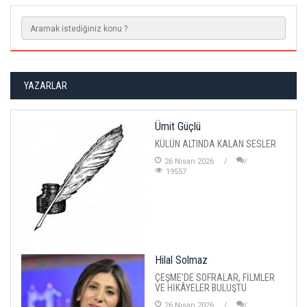
YAZARLAR
Ümit Güçlü
KÜLÜN ALTINDA KALAN SESLER
26 Nisan 2026
19557
Hilal Solmaz
ÇEŞME'DE SOFRALAR, FİLMLER
VE HİKÂYELER BULUŞTU
26 Nisan 2026