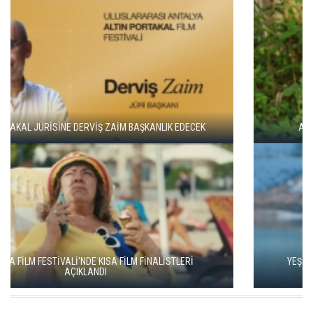
ADANA ALTIN KOZA'DA JÜRİ BAŞKANI ZUHAL OLCAY
YEŞİM USTAOĞLU'NUN "ARTAKALAN"I SAN SEBASTIÁN'DA
DÜNYA PRÖMİYERİNİ YAPACAK