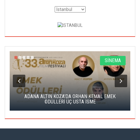
A
SİNEMA
K
ADANA ALTIN KOZA'DA ORHAN KEMAL EMEK
A
ÖDÜLLERİ ÜÇ USTA İSME