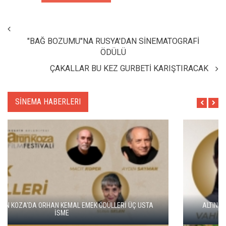
"BAĞ BOZUMU"NA RUSYA'DAN SİNEMATOGRAFİ
ÖDÜLÜ
ÇAKALLAR BU KEZ GURBETİ KARIŞTIRACAK
SİNEMA HABERLERI
ALTIN KOZA'NIN ONUR ÖDÜLLERİ FERZAN ÖZPETEK VE VAHİDE
PERÇİN'İN