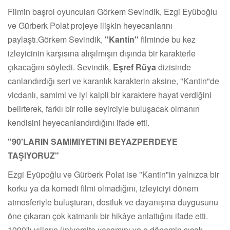
Filmin başrol oyuncuları Görkem Sevindik, Ezgi Eyüboğlu
ve Gürberk Polat projeye ilişkin heyecanlarını
paylaştı.Görkem Sevindik,
"Kantin"
filminde bu kez
izleyicinin karşısına alışılmışın dışında bir karakterle
çıkacağını söyledi. Sevindik,
Eşref Rüya
dizisinde
canlandırdığı sert ve karanlık karakterin aksine, "Kantin"de
vicdanlı, samimi ve iyi kalpli bir karaktere hayat verdiğini
belirterek, farklı bir rolle seyirciyle buluşacak olmanın
kendisini heyecanlandırdığını ifade etti.
"
90'LARIN SAMIMIYETINI BEYAZPERDEYE
TAŞIYORUZ"
Ezgi Eyüpoğlu ve Gürberk Polat ise "Kantin"in yalnızca bir
korku ya da komedi filmi olmadığını, izleyiciyi dönem
atmosferiyle buluşturan, dostluk ve dayanışma duygusunu
öne çıkaran çok katmanlı bir hikâye anlattığını ifade etti.
1990'lı yılların üniversite yaşamını ve o dönemin sıcak