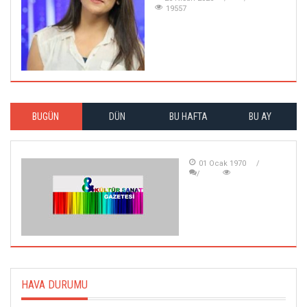
19557
BUGÜN
DÜN
BU HAFTA
BU AY
01 Ocak 1970
HAVA DURUMU