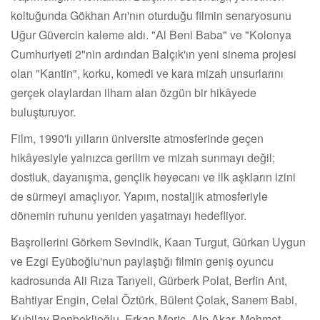
koltuğunda Gökhan Arı'nın oturduğu filmin senaryosunu
Uğur Güvercin kaleme aldı. "Al Beni Baba" ve "Kolonya
Cumhuriyeti 2"nin ardından Balçık'ın yeni sinema projesi
olan "Kantin", korku, komedi ve kara mizah unsurlarını
gerçek olaylardan ilham alan özgün bir hikâyede
buluşturuyor.
Film, 1990'lı yılların üniversite atmosferinde geçen
hikâyesiyle yalnızca gerilim ve mizah sunmayı değil;
dostluk, dayanışma, gençlik heyecanı ve ilk aşkların izini
de sürmeyi amaçlıyor. Yapım, nostaljik atmosferiyle
dönemin ruhunu yeniden yaşatmayı hedefliyor.
Başrollerini Görkem Sevindik, Kaan Turgut, Gürkan Uygun
ve Ezgi Eyüboğlu'nun paylaştığı filmin geniş oyuncu
kadrosunda Ali Rıza Tanyeli, Gürberk Polat, Berfin Ant,
Bahtiyar Engin, Celal Öztürk, Bülent Çolak, Sanem Babi,
Kubilay Penbeklioğlu, Erkan Meriç, Alp Akar, Mehmet