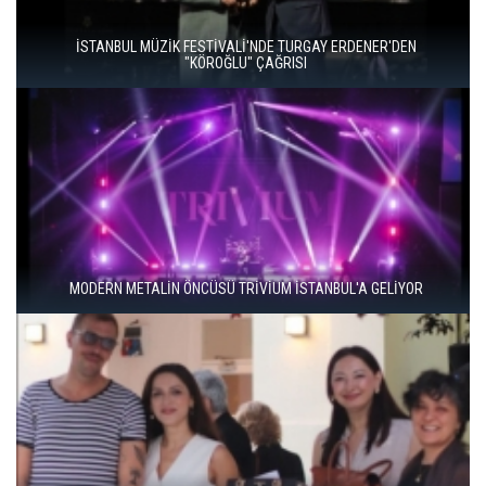
İSTANBUL MÜZİK FESTİVALİ'NDE TURGAY ERDENER'DEN
"KÖROĞLU" ÇAĞRISI
MODERN METALİN ÖNCÜSÜ TRİVİUM İSTANBUL'A GELİYOR