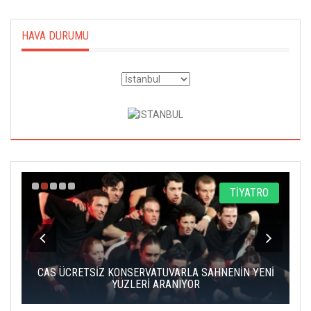
HAVA DURUMU
A
TİYATRO
IK
CAS ÜCRETSİZ KONSERVATUVARLA SAHNENİN YENİ
YÜZLERİ ARANIYOR