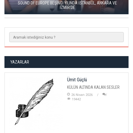
SOUND OF EUROPE BEŞİNCİ YILINDA İSTANBUL, ANKARA VE
İZMİR'DE
YAZARLAR
Ümit Güçlü
KÜLÜN ALTINDA KALAN SESLER
26 Nisan 2026
19442