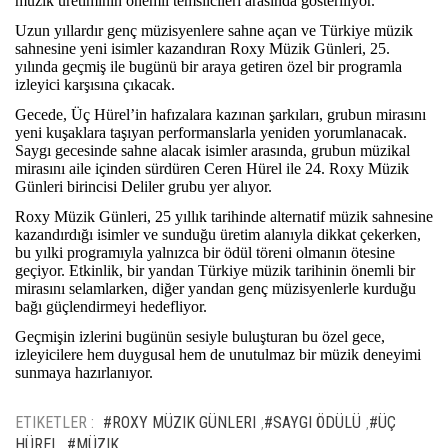
müzik üretiminin önemli temsilcileri arasında gösteriliyor.
Uzun yıllardır genç müzisyenlere sahne açan ve Türkiye müzik
sahnesine yeni isimler kazandıran Roxy Müzik Günleri, 25.
yılında geçmiş ile bugünü bir araya getiren özel bir programla
izleyici karşısına çıkacak.
Gecede, Üç Hürel’in hafızalara kazınan şarkıları, grubun mirasını
yeni kuşaklara taşıyan performanslarla yeniden yorumlanacak.
Saygı gecesinde sahne alacak isimler arasında, grubun müzikal
mirasını aile içinden sürdüren Ceren Hürel ile 24. Roxy Müzik
Günleri birincisi Deliler grubu yer alıyor.
Roxy Müzik Günleri, 25 yıllık tarihinde alternatif müzik sahnesine
kazandırdığı isimler ve sunduğu üretim alanıyla dikkat çekerken,
bu yılki programıyla yalnızca bir ödül töreni olmanın ötesine
geçiyor. Etkinlik, bir yandan Türkiye müzik tarihinin önemli bir
mirasını selamlarken, diğer yandan genç müzisyenlerle kurduğu
bağı güçlendirmeyi hedefliyor.
Geçmişin izlerini bugünün sesiyle buluşturan bu özel gece,
izleyicilere hem duygusal hem de unutulmaz bir müzik deneyimi
sunmaya hazırlanıyor.
ETIKETLER :
#ROXY MÜZIK GÜNLERI
#SAYGI ÖDÜLÜ
#ÜÇ
,
,
HÜREL
#MÜZIK
,
,