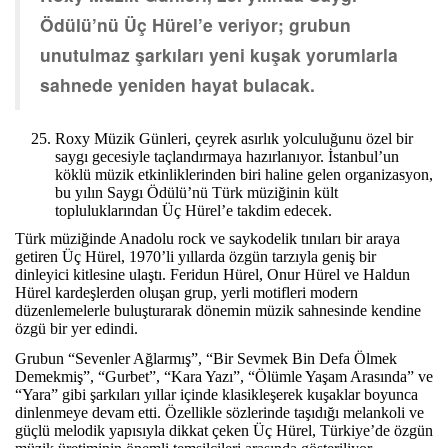
Ödülü’nü Üç Hürel’e veriyor; grubun
unutulmaz şarkıları yeni kuşak yorumlarla
sahnede yeniden hayat bulacak.
Roxy Müzik Günleri, çeyrek asırlık yolculuğunu özel bir
saygı gecesiyle taçlandırmaya hazırlanıyor. İstanbul’un
köklü müzik etkinliklerinden biri haline gelen organizasyon,
bu yılın Saygı Ödülü’nü Türk müziğinin kült
topluluklarından Üç Hürel’e takdim edecek.
Türk müziğinde Anadolu rock ve saykodelik tınıları bir araya
getiren Üç Hürel, 1970’li yıllarda özgün tarzıyla geniş bir
dinleyici kitlesine ulaştı. Feridun Hürel, Onur Hürel ve Haldun
Hürel kardeşlerden oluşan grup, yerli motifleri modern
düzenlemelerle buluşturarak dönemin müzik sahnesinde kendine
özgü bir yer edindi.
Grubun “Sevenler Ağlarmış”, “Bir Sevmek Bin Defa Ölmek
Demekmiş”, “Gurbet”, “Kara Yazı”, “Ölümle Yaşam Arasında” ve
“Yara” gibi şarkıları yıllar içinde klasikleşerek kuşaklar boyunca
dinlenmeye devam etti. Özellikle sözlerinde taşıdığı melankoli ve
güçlü melodik yapısıyla dikkat çeken Üç Hürel, Türkiye’de özgün