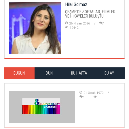
Hilal Solmaz
ÇEŞME'DE SOFRALAR, FİLMLER
VE HİKÂYELER BULUŞTU
26 Nisan 2026
19442
BUGÜN
DÜN
BU HAFTA
BU AY
01 Ocak 1970