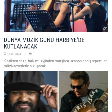
DÜNYA MÜZİK GÜNÜ HARBİYE’DE
KUTLANACAK
14-06-2024
Klasikten caza, halk müziğinden marşlara uzanan geniş repertuar
müzikseverlerle buluşacak