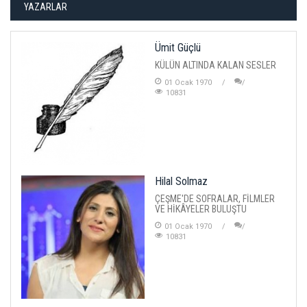
YAZARLAR
Ümit Güçlü
KÜLÜN ALTINDA KALAN SESLER
01 Ocak 1970
10831
Hilal Solmaz
ÇEŞME'DE SOFRALAR, FİLMLER
VE HİKÂYELER BULUŞTU
01 Ocak 1970
10831