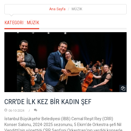
Ana Sayfa
MÜZİK
KATEGORI :
MÜZİK
CRR'DE İLK KEZ BİR KADIN ŞEF
06-10-2024
İstanbul Büyükşehir Belediyesi (İBB) Cemal Reşit Rey (CRR)
Konser Salonu, 2024-2025 sezonunu, 5 Ekim'de Orkestra şefi Nil
Venditti’nin yönettiği CRR Senfoni Orkestrası’nın verdiği konserle