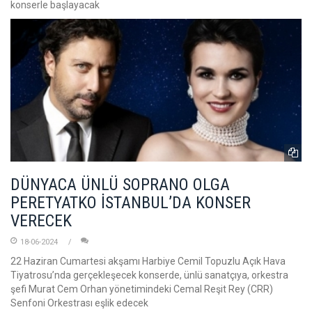
konserle başlayacak
DÜNYACA ÜNLÜ SOPRANO OLGA
PERETYATKO İSTANBUL’DA KONSER
VERECEK
18-06-2024
22 Haziran Cumartesi akşamı Harbiye Cemil Topuzlu Açık Hava
Tiyatrosu’nda gerçekleşecek konserde, ünlü sanatçıya, orkestra
şefi Murat Cem Orhan yönetimindeki Cemal Reşit Rey (CRR)
Senfoni Orkestrası eşlik edecek