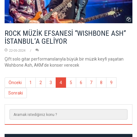
ROCK MÜZİK EFSANESİ “WISHBONE ASH”
İSTANBUL’A GELİYOR
22-05-2024
Çift solo gitar performanslarıyla büyük bir müzik keyfi yaşatan
Wishbone Ash, AKM’de konser verecek
Önceki
1
2
3
4
5
6
7
8
9
Sonraki