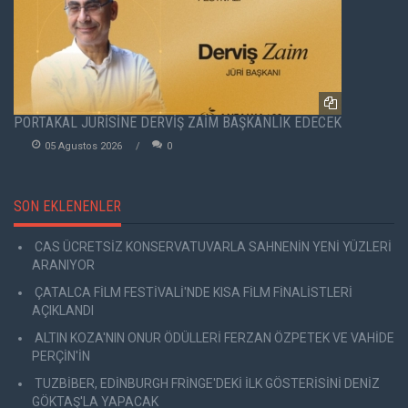
PORTAKAL JÜRİSİNE DERVİŞ ZAİM BAŞKANLIK EDECEK
05 Agustos 2026
0
SON EKLENENLER
CAS ÜCRETSİZ KONSERVATUVARLA SAHNENİN YENİ YÜZLERİ
ARANIYOR
ÇATALCA FİLM FESTİVALİ'NDE KISA FİLM FİNALİSTLERİ
AÇIKLANDI
ALTIN KOZA'NIN ONUR ÖDÜLLERİ FERZAN ÖZPETEK VE VAHİDE
PERÇİN'İN
TUZBİBER, EDİNBURGH FRİNGE'DEKİ İLK GÖSTERİSİNİ DENİZ
GÖKTAŞ'LA YAPACAK