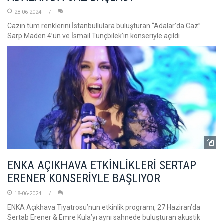
28-06-2024
Cazın tüm renklerini İstanbullulara buluşturan “Adalar’da Caz”
Sarp Maden 4’ün ve İsmail Tunçbilek’in konseriyle açıldı
ENKA AÇIKHAVA ETKİNLİKLERİ SERTAP
ERENER KONSERİYLE BAŞLIYOR
18-06-2024
ENKA Açıkhava Tiyatrosu’nun etkinlik programı, 27 Haziran’da
Sertab Erener & Emre Kula’yı aynı sahnede buluşturan akustik