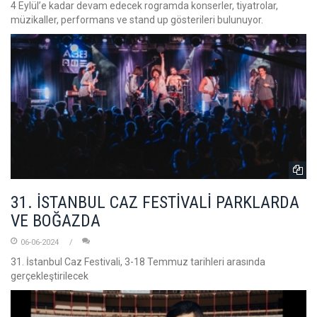
4 Eylül’e kadar devam edecek rogramda konserler, tiyatrolar,
müzikaller, performans ve stand up gösterileri bulunuyor.
31. İSTANBUL CAZ FESTİVALİ PARKLARDA
VE BOĞAZDA
06-06-2024
31. İstanbul Caz Festivali, 3-18 Temmuz tarihleri arasında
gerçekleştirilecek