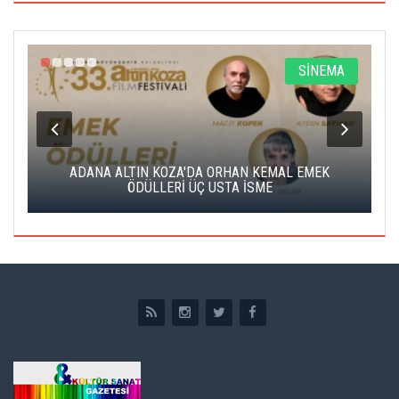
A
SİNEMA
K
ADANA ALTIN KOZA'DA ORHAN KEMAL EMEK
A
ÖDÜLLERİ ÜÇ USTA İSME