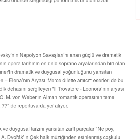
leyicisi önünde sergilediği performans unutulmazlar
ÖZPETEK VE VAHİDE PERÇİN'İN
ovsky'nin Napolyon Savaşları'nı anan güçlü ve dramatik
'nin opera tarihinin en ünlü soprano aryalarından biri olan
gner'in dramatik ve duygusal yoğunluğunu yansıtan
ri – Elena’nın Aryası 'Merce dilette amici'" eserleri de bu
dik dehasını sergileyen "Il Trovatore - Leonora’nın aryası
'", C. M. von Weber'in Alman romantik operasının temel
. 77" de repertuvarda yer alıyor.
 ve duygusal tarzını yansıtan zarif parçalar "Ne poy,
7, A. Dvořák’ın Çek halk müziğinden esinlenmiş coşkulu