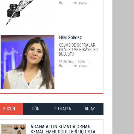
19457
Hilal Solmaz
ÇEŞME'DE SOFRALAR,
FİLMLER VE HİKÂYELER
BULUŞTU
26 Nisan 2026
19457
BUGÜN
DÜN
BU HAFTA
BU AY
ADANA ALTIN KOZA'DA ORHAN
KEMAL EMEK ÖDÜLLERİ ÜÇ USTA