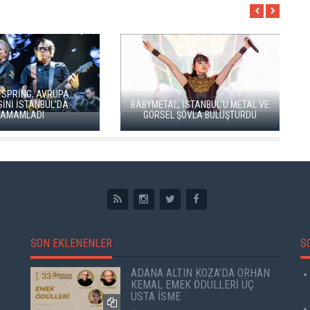
SOUND OF EUROPE BEŞİNCİ
 METALİN ÖNCÜSÜ
YILINDA İSTANBUL, ANKARA VE
İSTANBUL'A GELİYOR
İZMİR'DE
SON EKLENENLER
S
ADANA ALTIN KOZA'DA ORHAN
KEMAL EMEK ÖDÜLLERİ ÜÇ
USTA İSME