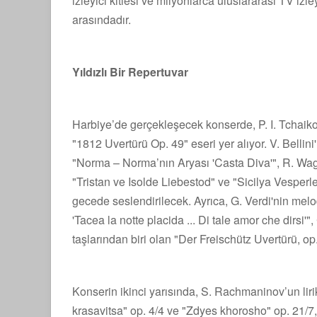
izleyici kitlesi ve milyonlarca uluslararası TV iz
arasındadır.
Yıldızlı Bir Repertuvar
Harbiye’de gerçekleşecek konserde, P. I. Tchaik
"1812 Uvertürü Op. 49" eseri yer alıyor. V. Bellini
"Norma – Norma’nın Aryası 'Casta Diva'", R. Wa
"Tristan ve Isolde Liebestod" ve "Sicilya Vesperle
gecede seslendirilecek. Ayrıca, G. Verdi'nin melo
'Tacea la notte placida ... Di tale amor che dirsi
taşlarından biri olan "Der Freischütz Uvertürü, op
Konserin ikinci yarısında, S. Rachmaninov’un lirik
krasavitsa" op. 4/4 ve "Zdyes khorosho" op. 21/