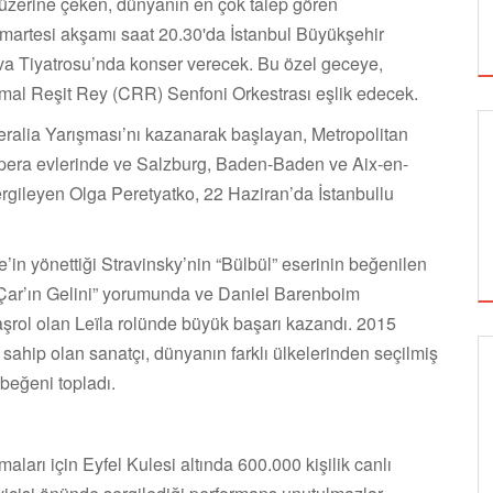
ri üzerine çeken, dünyanın en çok talep gören
martesi akşamı saat 20.30'da İstanbul Büyükşehir
va Tiyatrosu’nda konser verecek. Bu özel geceye,
mal Reşit Rey (CRR) Senfoni Orkestrası eşlik edecek.
ralia Yarışması’nı kazanarak başlayan, Metropolitan
pera evlerinde ve Salzburg, Baden-Baden ve Aix-en-
sergileyen Olga Peretyatko, 22 Haziran’da İstanbullu
in yönettiği Stravinsky’nin “Bülbül” eserinin beğenilen
“Çar’ın Gelini” yorumunda ve Daniel Barenboim
başrol olan Leïla rolünde büyük başarı kazandı. 2015
hip olan sanatçı, dünyanın farklı ülkelerinden seçilmiş
beğeni topladı.
SİNEMA
ları için Eyfel Kulesi altında 600.000 kişilik canlı
ALTIN KOZA'NIN ONUR ÖDÜLLERİ FERZAN