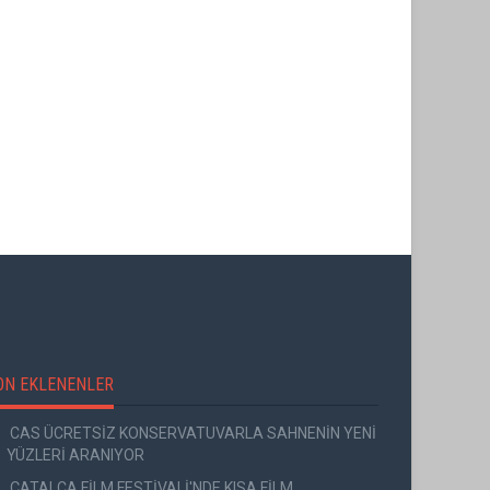
ON EKLENENLER
CAS ÜCRETSİZ KONSERVATUVARLA SAHNENİN YENİ
YÜZLERİ ARANIYOR
ÇATALCA FİLM FESTİVALİ'NDE KISA FİLM