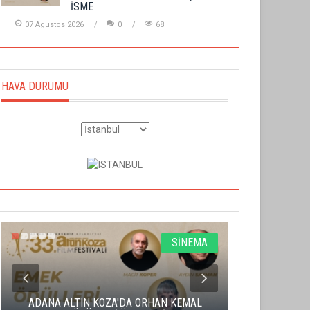
İSME
07 Agustos 2026
0
68
HAVA DURUMU
SİNEMA
ADANA ALTIN KOZA'DA ORHAN KEMAL
ALTIN PORTA