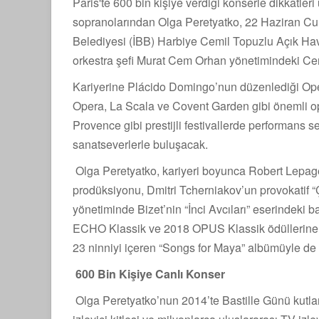
Paris'te 600 bin kişiye verdiği konserle dikkatle
sopranolarından Olga Peretyatko, 22 Haziran Cu
Belediyesi (İBB) Harbiye Cemil Topuzlu Açık Ha
orkestra şefi Murat Cem Orhan yönetimindeki Ce
Kariyerine Plácido Domingo’nun düzenlediği Ope
Opera, La Scala ve Covent Garden gibi önemli o
Provence gibi prestijli festivallerde performans 
sanatseverlerle buluşacak.
Olga Peretyatko, kariyeri boyunca Robert Lepage’
prodüksiyonu, Dmitri Tcherniakov’un provokatif 
yönetiminde Bizet’nin “İnci Avcıları” eserindeki 
ECHO Klassik ve 2018 OPUS Klassik ödüllerine sa
23 ninniyi içeren “Songs for Maya” albümüyle de 
600 Bin Kişiye Canlı Konser
Olga Peretyatko’nun 2014’te Bastille Günü kutlama