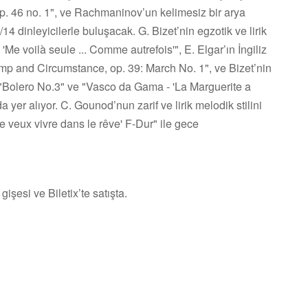
op. 46 no. 1", ve Rachmaninov’un kelimesiz bir arya
4 dinleyicilerle buluşacak. G. Bizet’nin egzotik ve lirik
ı 'Me voilà seule ... Comme autrefois'", E. Elgar’ın İngiliz
mp and Circumstance, op. 39: March No. 1", ve Bizet’nin
 "Bolero No.3" ve "Vasco da Gama - 'La Marguerite a
 yer alıyor. C. Gounod’nun zarif ve lirik melodik stilini
Je veux vivre dans le rêve' F-Dur" ile gece
işesi ve Biletix’te satışta.