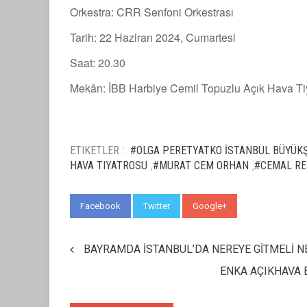
Orkestra: CRR Senfoni Orkestrası
Tarih: 22 Haziran 2024, Cumartesi
Saat: 20.30
Mekân: İBB Harbiye Cemil Topuzlu Açık Hava Ti
ETIKETLER :
#OLGA PERETYATKO İSTANBUL BÜYÜKŞE
HAVA TIYATROSU
#MURAT CEM ORHAN
#CEMAL RE
,
,
Facebook
Twitter
Google+
WhatsApp
BAYRAMDA İSTANBUL’DA NEREYE GİTMELİ N
ENKA AÇIKHAVA 