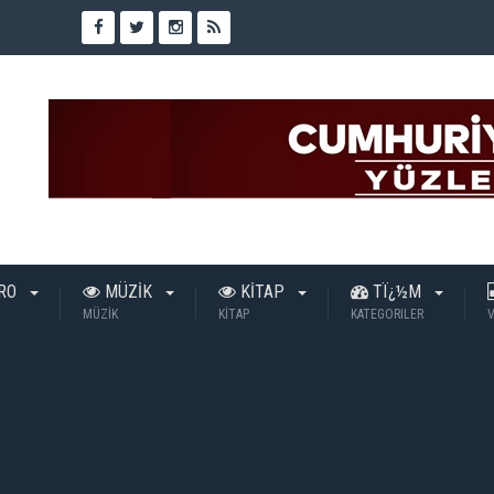
TRO
MÜZİK
KİTAP
TÏ¿½M
MÜZİK
KİTAP
KATEGORILER
V