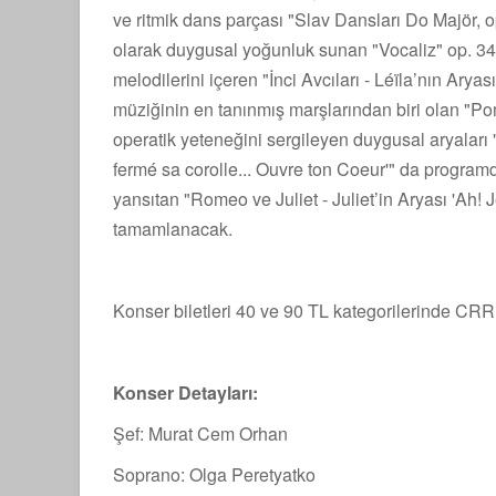
ve ritmik dans parçası "Slav Dansları Do Majör, 
olarak duygusal yoğunluk sunan "Vocaliz" op. 34/1
melodilerini içeren "İnci Avcıları - Léïla’nın Aryas
müziğinin en tanınmış marşlarından biri olan "Po
operatik yeteneğini sergileyen duygusal aryaları
fermé sa corolle... Ouvre ton Coeur'" da programda
yansıtan "Romeo ve Juliet - Juliet’in Aryası 'Ah! 
tamamlanacak.
Konser biletleri 40 ve 90 TL kategorilerinde CRR g
Konser Detayları:
Şef: Murat Cem Orhan
Soprano: Olga Peretyatko