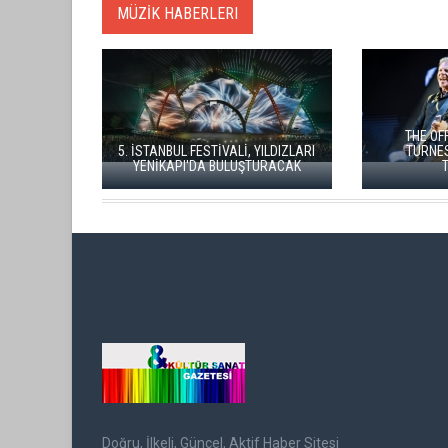
MÜZİK HABERLERI
İSTANBUL MÜZİK FESTİVALİ'NDE
TURGAY ERDENER'DEN "KÖROĞLU"
MODERN
ÇAĞRISI
TRİVİUM 
Doğru, İlkeli, Güncel, Aktif Haber Sitesi