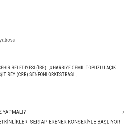
yatrosu
HIR BELEDIYESI (İBB)
#HARBIYE CEMIL TOPUZLU AÇIK
,
ŞIT REY (CRR) SENFONI ORKESTRASI
,
E YAPMALI?
ETKİNLİKLERİ SERTAP ERENER KONSERİYLE BAŞLIYOR