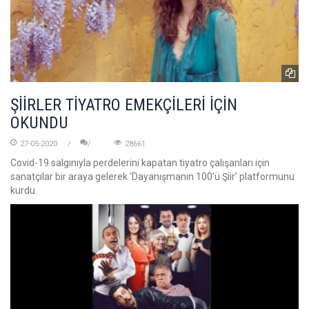
ŞİİRLER TİYATRO EMEKÇİLERİ İÇİN
OKUNDU
27-05-2020
28661
Covid-19 salgınıyla perdelerini kapatan tiyatro çalışanları için
sanatçılar bir araya gelerek ‘Dayanışmanın 100’ü Şiir’ platformunu
kurdu