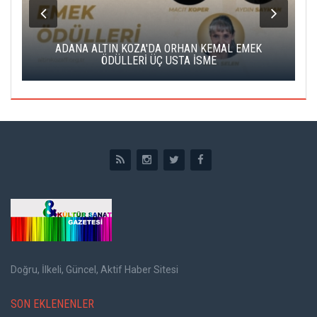
K
ADANA ALTIN KOZA'DA ORHAN KEMAL EMEK
A
ÖDÜLLERİ ÜÇ USTA İSME
Doğru, İlkeli, Güncel, Aktif Haber Sitesi
SON EKLENENLER