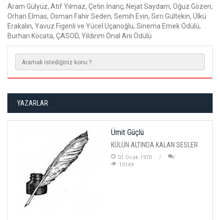
Aram Gülyüz, Atıf Yılmaz, Çetin İnanç, Nejat Saydam, Oğuz Gözen,
Orhan Elmas, Osman Fahir Seden, Semih Evin, Sırrı Gültekin, Ülkü
Erakalın, Yavuz Figenli ve Yücel Uçanoğlu, Sinema Emek Ödülü,
Burhan Kocata, ÇASOD, Yıldırım Önal Anı Ödülü
YAZARLAR
Ümit Güçlü
KÜLÜN ALTINDA KALAN SESLER
01 Ocak 1970
13149