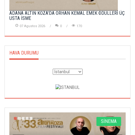
ADANA ALTIN KOZA'DA ORHAN KEMAL EMEK ÖDÜLLERİ ÜÇ
USTA İSME
07 Agustos 2026
0
170
HAVA DURUMU
A
SİNEMA