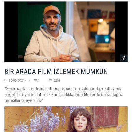
BİR ARADA FİLM İZLEMEK MÜMKÜN
10-06-2024
8289
"Sinemacılar, metroda, otobüste, sinema salonunda, restoranda
engelli bireylerle daha sık karşılaştıklarında filmlerde daha doğru
temsiller izleyebiliriz"