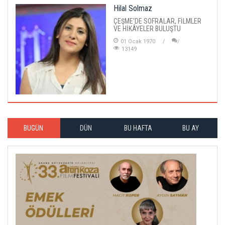
Hilal Solmaz
ÇEŞME'DE SOFRALAR, FİLMLER
VE HİKÂYELER BULUŞTU
01 Ocak 1970
13149
BUGÜN
DÜN
BU HAFTA
BU AY