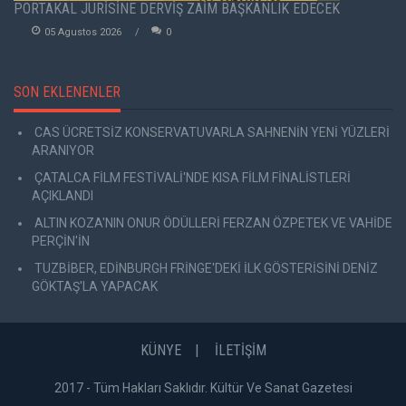
PORTAKAL JÜRİSİNE DERVİŞ ZAİM BAŞKANLIK EDECEK
05 Agustos 2026
0
SON EKLENENLER
CAS ÜCRETSİZ KONSERVATUVARLA SAHNENİN YENİ YÜZLERİ
ARANIYOR
ÇATALCA FİLM FESTİVALİ'NDE KISA FİLM FİNALİSTLERİ
AÇIKLANDI
ALTIN KOZA'NIN ONUR ÖDÜLLERİ FERZAN ÖZPETEK VE VAHİDE
PERÇİN'İN
TUZBİBER, EDİNBURGH FRİNGE'DEKİ İLK GÖSTERİSİNİ DENİZ
GÖKTAŞ'LA YAPACAK
KÜNYE
İLETİŞİM
2017 - Tüm Hakları Saklıdır. Kültür Ve Sanat Gazetesi