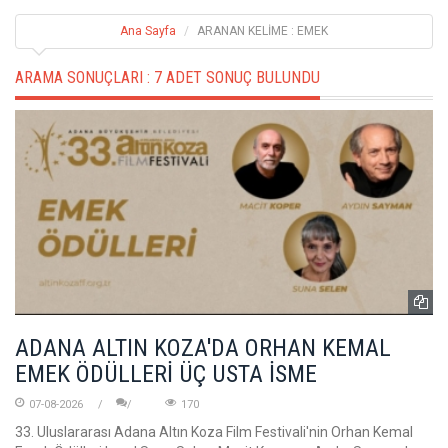
Ana Sayfa
ARANAN KELİME : EMEK
ARAMA SONUÇLARI :
7 ADET SONUÇ BULUNDU
ADANA ALTIN KOZA'DA ORHAN KEMAL
EMEK ÖDÜLLERİ ÜÇ USTA İSME
07-08-2026
170
33. Uluslararası Adana Altın Koza Film Festivali'nin Orhan Kemal