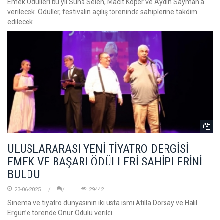
Emek Ödülleri bu yıl Suna Selen, Macit Koper ve Aydın Sayman'a
verilecek. Ödüller, festivalin açılış töreninde sahiplerine takdim
edilecek
ULUSLARARASI YENİ TİYATRO DERGİSİ
EMEK VE BAŞARI ÖDÜLLERİ SAHİPLERİNİ
BULDU
23-06-2025
29442
Sinema ve tiyatro dünyasının iki usta ismi Atilla Dorsay ve Halil
Ergün’e törende Onur Ödülü verildi