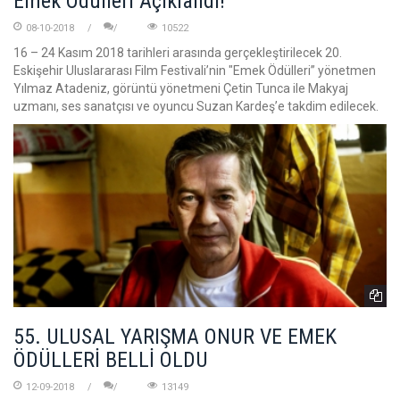
Emek Ödülleri Açıklandı!
08-10-2018
10522
16 – 24 Kasım 2018 tarihleri arasında gerçekleştirilecek 20.
Eskişehir Uluslararası Film Festivali’nin "Emek Ödülleri” yönetmen
Yılmaz Atadeniz, görüntü yönetmeni Çetin Tunca ile Makyaj
uzmanı, ses sanatçısı ve oyuncu Suzan Kardeş’e takdim edilecek.
55. ULUSAL YARIŞMA ONUR VE EMEK
ÖDÜLLERİ BELLİ OLDU
12-09-2018
13149