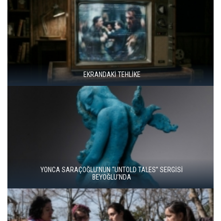
ÇOCUK HAKLARI GÜNÜ İÇİN DÜNYA SAHNE SANATLARI
İSTANBUL’DA
ALTIN PORTAKAL’DA VİCDANIN VE GERÇEĞİN PEŞİNDE İKİ FİLM