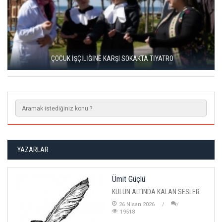
TÜRKAN ŞORAY VE CAHİT BERKAY, 'SELVİ BOYLUM AL
YAZMALIM’I BİRLİKTE İZLEDİ
YAZARLAR
Ümit Güçlü
KÜLÜN ALTINDA KALAN SESLER
26 Nisan 2026
19518