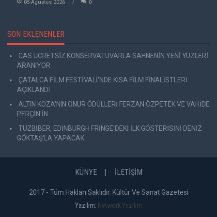
05 Agustos 2026
0
SON EKLENENLER
CAS ÜCRETSİZ KONSERVATUVARLA SAHNENİN YENİ YÜZLERİ
ARANIYOR
ÇATALCA FİLM FESTİVALİ'NDE KISA FİLM FİNALİSTLERİ
AÇIKLANDI
ALTIN KOZA'NIN ONUR ÖDÜLLERİ FERZAN ÖZPETEK VE VAHİDE
PERÇİN'İN
TUZBİBER, EDİNBURGH FRİNGE'DEKİ İLK GÖSTERİSİNİ DENİZ
GÖKTAŞ'LA YAPACAK
KÜNYE
İLETİŞİM
2017 - Tüm Hakları Saklıdır. Kültür Ve Sanat Gazetesi
Yazılım:
Network Yazılım