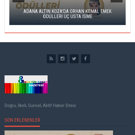
K
ADANA ALTIN KOZA'DA ORHAN KEMAL EMEK
A
ÖDÜLLERİ ÜÇ USTA İSME
Doğru, İlkeli, Güncel, Aktif Haber Sitesi
SON EKLENENLER