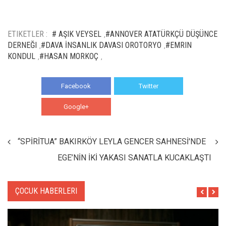
ETIKETLER :
# AŞIK VEYSEL
#ANNOVER ATATÜRKÇÜ DÜŞÜNCE
,
DERNEĞI
#DAVA İNSANLIK DAVASI OROTORYO
#EMRIN
,
,
KONDUL
#HASAN MORKOÇ
,
,
Facebook
Twitter
Google+
WhatsApp
“SPİRİTUA” BAKIRKÖY LEYLA GENCER SAHNESİ'NDE
EGE’NİN İKİ YAKASI SANATLA KUCAKLAŞTI
ÇOCUK HABERLERI