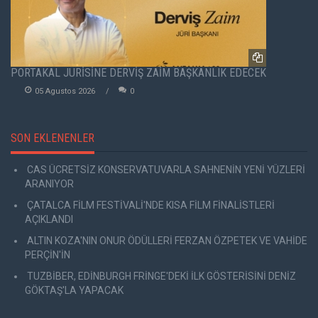
PORTAKAL JÜRİSİNE DERVİŞ ZAİM BAŞKANLIK EDECEK
05 Agustos 2026
0
SON EKLENENLER
CAS ÜCRETSİZ KONSERVATUVARLA SAHNENİN YENİ YÜZLERİ
ARANIYOR
ÇATALCA FİLM FESTİVALİ'NDE KISA FİLM FİNALİSTLERİ
AÇIKLANDI
ALTIN KOZA'NIN ONUR ÖDÜLLERİ FERZAN ÖZPETEK VE VAHİDE
PERÇİN'İN
TUZBİBER, EDİNBURGH FRİNGE'DEKİ İLK GÖSTERİSİNİ DENİZ
GÖKTAŞ'LA YAPACAK