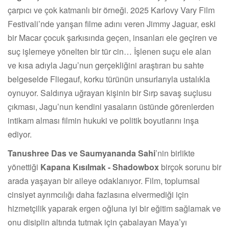
çarpıcı ve çok katmanlı bir örneği. 2025 Karlovy Vary Film
Festivali’nde yarışan filme adını veren Jimmy Jaguar, eski
bir Macar çocuk şarkısında geçen, insanları ele geçiren ve
suç işlemeye yönelten bir tür cin… İşlenen suçu ele alan
ve kısa adıyla Jagu’nun gerçekliğini araştıran bu sahte
belgeselde Fliegauf, korku türünün unsurlarıyla ustalıkla
oynuyor. Saldırıya uğrayan kişinin bir Sırp savaş suçlusu
çıkması, Jagu’nun kendini yasaların üstünde görenlerden
intikam alması filmin hukuki ve politik boyutlarını inşa
ediyor.
Tanushree Das ve Saumyananda Sahi
’nin birlikte
yönettiği
Kapana Kısılmak - Shadowbox
birçok sorunu bir
arada yaşayan bir aileye odaklanıyor. Film, toplumsal
cinsiyet ayrımcılığı daha fazlasına elvermediği için
hizmetçilik yaparak ergen oğluna iyi bir eğitim sağlamak ve
onu disiplin altında tutmak için çabalayan Maya’yı