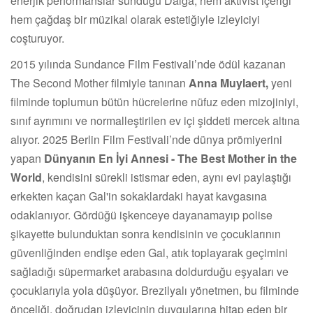
enerjik performanslar sunduğu Dalga, hem aktivist içeriği
hem çağdaş bir müzikal olarak estetiğiyle izleyiciyi
coşturuyor.
2015 yılında Sundance Film Festivali’nde ödül kazanan
The Second Mother filmiyle tanınan
Anna Muylaert,
yeni
filminde toplumun bütün hücrelerine nüfuz eden mizojiniyi,
sınıf ayrımını ve normalleştirilen ev içi şiddeti mercek altına
alıyor. 2025 Berlin Film Festivali’nde dünya prömiyerini
yapan
Dünyanın En İyi Annesi - The Best Mother in the
World
, kendisini sürekli istismar eden, aynı evi paylaştığı
erkekten kaçan Gal'in sokaklardaki hayat kavgasına
odaklanıyor. Gördüğü işkenceye dayanamayıp polise
şikayette bulunduktan sonra kendisinin ve çocuklarının
güvenliğinden endişe eden Gal, atık toplayarak geçimini
sağladığı süpermarket arabasına doldurduğu eşyaları ve
çocuklarıyla yola düşüyor. Brezilyalı yönetmen, bu filminde
önceliği, doğrudan izleyicinin duygularına hitap eden bir