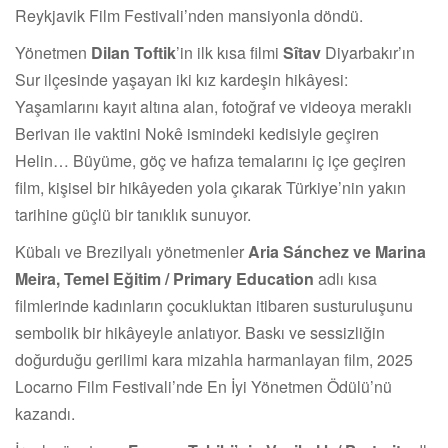
Reykjavik Film Festivali’nden mansiyonla döndü.
Yönetmen
Dilan Toftik
’in ilk kısa filmi
Sîtav
Diyarbakır’ın
Sur ilçesinde yaşayan iki kız kardeşin hikâyesi:
Yaşamlarını kayıt altına alan, fotoğraf ve videoya meraklı
Berivan ile vaktini Nokê ismindeki kedisiyle geçiren
Helin… Büyüme, göç ve hafıza temalarını iç içe geçiren
film, kişisel bir hikâyeden yola çıkarak Türkiye’nin yakın
tarihine güçlü bir tanıklık sunuyor.
Kübalı ve Brezilyalı yönetmenler
Aria Sánchez ve Marina
Meira, Temel Eğitim / Primary Education
adlı kısa
filmlerinde kadınların çocukluktan itibaren susturuluşunu
sembolik bir hikâyeyle anlatıyor. Baskı ve sessizliğin
doğurduğu gerilimi kara mizahla harmanlayan film, 2025
Locarno Film Festivali’nde En İyi Yönetmen Ödülü’nü
kazandı.