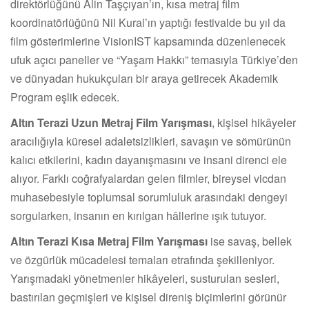
direktörlüğünü Alin Taşçıyan’ın, kısa metraj film
koordinatörlüğünü Nil Kural’ın yaptığı festivalde bu yıl da
film gösterimlerine VisionIST kapsamında düzenlenecek
ufuk açıcı paneller ve “Yaşam Hakkı” temasıyla Türkiye’den
ve dünyadan hukukçuları bir araya getirecek Akademik
Program eşlik edecek.
Altın Terazi Uzun Metraj Film Yarışması
, kişisel hikâyeler
aracılığıyla küresel adaletsizlikleri, savaşın ve sömürünün
kalıcı etkilerini, kadın dayanışmasını ve insani direnci ele
alıyor. Farklı coğrafyalardan gelen filmler, bireysel vicdan
muhasebesiyle toplumsal sorumluluk arasındaki dengeyi
sorgularken, insanın en kırılgan hâllerine ışık tutuyor.
Altın Terazi Kısa Metraj Film Yarışması
ise savaş, bellek
ve özgürlük mücadelesi temaları etrafında şekilleniyor.
Yarışmadaki yönetmenler hikâyeleri, susturulan sesleri,
bastırılan geçmişleri ve kişisel direniş biçimlerini görünür