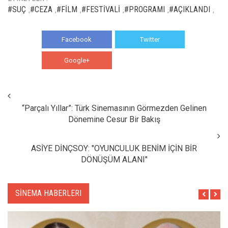
#SUÇ
#CEZA
#FİLM
#FESTİVALİ
#PROGRAMI
#AÇIKLANDI
,
,
,
,
,
,
Facebook
Twitter
Google+
WhatsApp
“Parçalı Yıllar”: Türk Sinemasının Görmezden Gelinen
Dönemine Cesur Bir Bakış
ASİYE DİNÇSOY: "OYUNCULUK BENİM İÇİN BİR
DÖNÜŞÜM ALANI"
SİNEMA HABERLERI