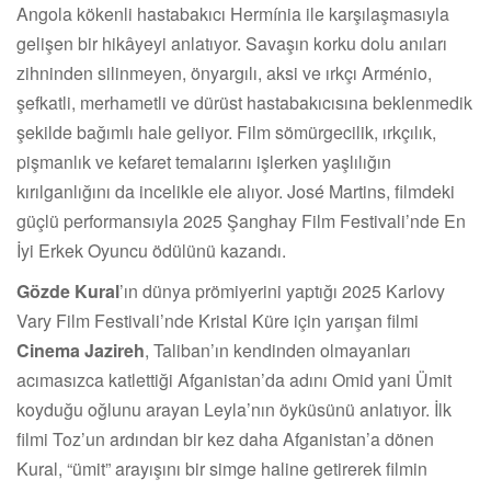
Angola kökenli hastabakıcı Hermínia ile karşılaşmasıyla
gelişen bir hikâyeyi anlatıyor. Savaşın korku dolu anıları
zihninden silinmeyen, önyargılı, aksi ve ırkçı Arménio,
şefkatli, merhametli ve dürüst hastabakıcısına beklenmedik
şekilde bağımlı hale geliyor. Film sömürgecilik, ırkçılık,
pişmanlık ve kefaret temalarını işlerken yaşlılığın
kırılganlığını da incelikle ele alıyor. José Martins, filmdeki
güçlü performansıyla 2025 Şanghay Film Festivali’nde En
İyi Erkek Oyuncu ödülünü kazandı.
Gözde Kural
’ın dünya prömiyerini yaptığı 2025 Karlovy
Vary Film Festivali’nde Kristal Küre için yarışan filmi
Cinema Jazireh
, Taliban’ın kendinden olmayanları
acımasızca katlettiği Afganistan’da adını Omid yani Ümit
koyduğu oğlunu arayan Leyla’nın öyküsünü anlatıyor. İlk
filmi Toz’un ardından bir kez daha Afganistan’a dönen
Kural, “ümit” arayışını bir simge haline getirerek filmin