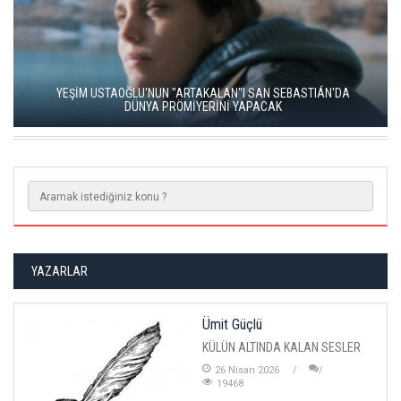
YEŞİM USTAOĞLU'NUN "ARTAKALAN"I SAN SEBASTIÁN'DA
DÜNYA PRÖMİYERİNİ YAPACAK
YAZARLAR
Ümit Güçlü
KÜLÜN ALTINDA KALAN SESLER
26 Nisan 2026
19468