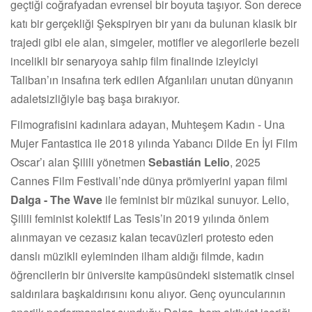
geçtiği coğrafyadan evrensel bir boyuta taşıyor. Son derece
katı bir gerçekliği Şekspiryen bir yanı da bulunan klasik bir
trajedi gibi ele alan, simgeler, motifler ve alegorilerle bezeli
incelikli bir senaryoya sahip film finalinde izleyiciyi
Taliban’ın insafına terk edilen Afganlıları unutan dünyanın
adaletsizliğiyle baş başa bırakıyor.
Filmografisini kadınlara adayan, Muhteşem Kadın - Una
Mujer Fantastica ile 2018 yılında Yabancı Dilde En İyi Film
Oscar’ı alan Şilili yönetmen
Sebastián Lelio
, 2025
Cannes Film Festivali’nde dünya prömiyerini yapan filmi
Dalga - The Wave
ile feminist bir müzikal sunuyor. Lelio,
Şilili feminist kolektif Las Tesis’in 2019 yılında önlem
alınmayan ve cezasız kalan tecavüzleri protesto eden
danslı müzikli eyleminden ilham aldığı filmde, kadın
öğrencilerin bir üniversite kampüsündeki sistematik cinsel
saldırılara başkaldırısını konu alıyor. Genç oyuncularının