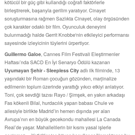
kötücül bir güç gibi kullandığı coğrafi faktörlerle
birleştirerek, başarıyla gerilim yaratıyor. Cinayet
soruşturmasına rağmen Sazlıkta Cinayet, olay örgüsünden
çok karakter odaklı bir film. Oyunculuk deneyimi
bulunmadığı halde Gerrit Knobbe'nin etkileyici performansı
sayesinde izleyicinin tüylerini ürpertiyor.
Guillermo Galoe
, Cannes Film Festivali Eleştirmenler
Haftası’nda SACD En İyi Senaryo Ödülü kazanan
Uyumayan Şehir - Sleepless City
adlı ilk filminde, 13
yaşındaki bir Roman çocuğun gözünden, marjinalize
edilmenin toplum üzerinde yarattığı yıkıcı etkiyi anlatıyor.
Toni, çok sevdiği tazısı Rayo / Şimşek, en yakın arkadaşı
Fas kökenli Bilal, hurdacılık yapan babası Chule ve
ailesiyle birlikte Madrid’in hemen dışında yer alan
Avrupa’nın en büyük gecekondu mahallesi La Canada
Real’de yaşar. Mahallelilerin bir kısmı yasal işlerle