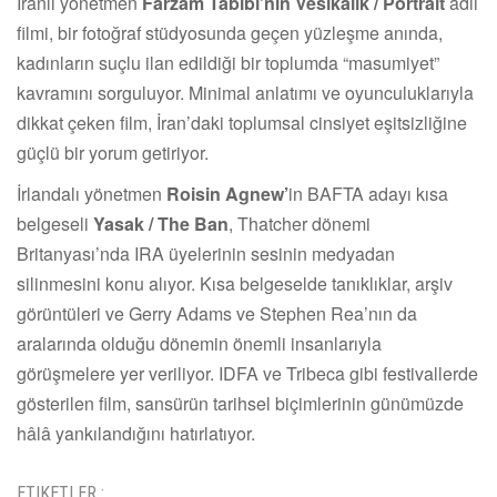
İranlı yönetmen
Farzam Tabibi’nin Vesikalık / Portrait
adlı
filmi, bir fotoğraf stüdyosunda geçen yüzleşme anında,
kadınların suçlu ilan edildiği bir toplumda “masumiyet”
kavramını sorguluyor. Minimal anlatımı ve oyunculuklarıyla
dikkat çeken film, İran’daki toplumsal cinsiyet eşitsizliğine
güçlü bir yorum getiriyor.
İrlandalı yönetmen
Roisin Agnew’
in BAFTA adayı kısa
belgeseli
Yasak / The Ban
, Thatcher dönemi
Britanyası’nda IRA üyelerinin sesinin medyadan
silinmesini konu alıyor. Kısa belgeselde tanıklıklar, arşiv
görüntüleri ve Gerry Adams ve Stephen Rea’nın da
aralarında olduğu dönemin önemli insanlarıyla
görüşmelere yer veriliyor. IDFA ve Tribeca gibi festivallerde
gösterilen film, sansürün tarihsel biçimlerinin günümüzde
hâlâ yankılandığını hatırlatıyor.
ETIKETLER :