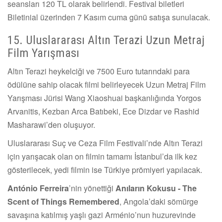
seansları 120 TL olarak belirlendi. Festival biletleri
Biletinial üzerinden 7 Kasım cuma günü satışa sunulacak.
15. Uluslararası Altın Terazi Uzun Metraj
Film Yarışması
Altın Terazi heykelciği ve 7500 Euro tutarındaki para
ödülüne sahip olacak filmi belirleyecek Uzun Metraj Film
Yarışması Jürisi Wang Xiaoshuai başkanlığında Yorgos
Arvanitis, Kezban Arca Batıbeki, Ece Dizdar ve Rashid
Masharawi’den oluşuyor.
Uluslararası Suç ve Ceza Film Festivali’nde Altın Terazi
için yarışacak olan on filmin tamamı İstanbul’da ilk kez
gösterilecek, yedi filmin ise Türkiye prömiyeri yapılacak.
António Ferreira
’nin yönettiği
Anıların Kokusu - The
Scent of Things Remembered
, Angola’daki sömürge
savaşına katılmış yaşlı gazi Arménio’nun huzurevinde