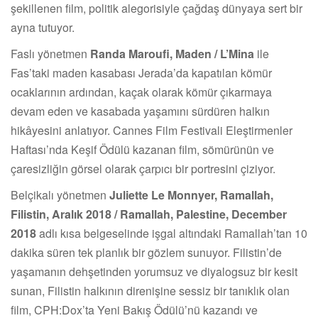
şekillenen film, politik alegorisiyle çağdaş dünyaya sert bir
ayna tutuyor.
Faslı yönetmen
Randa Maroufi, Maden / L’Mina
ile
Fas’taki maden kasabası Jerada’da kapatılan kömür
ocaklarının ardından, kaçak olarak kömür çıkarmaya
devam eden ve kasabada yaşamını sürdüren halkın
hikâyesini anlatıyor. Cannes Film Festivali Eleştirmenler
Haftası’nda Keşif Ödülü kazanan film, sömürünün ve
çaresizliğin görsel olarak çarpıcı bir portresini çiziyor.
Belçikalı yönetmen
Juliette Le Monnyer, Ramallah,
Filistin, Aralık 2018 / Ramallah, Palestine, December
2018
adlı kısa belgeselinde işgal altındaki Ramallah’tan 10
dakika süren tek planlık bir gözlem sunuyor. Filistin’de
yaşamanın dehşetinden yorumsuz ve diyalogsuz bir kesit
sunan, Filistin halkının direnişine sessiz bir tanıklık olan
film, CPH:Dox’ta Yeni Bakış Ödülü’nü kazandı ve