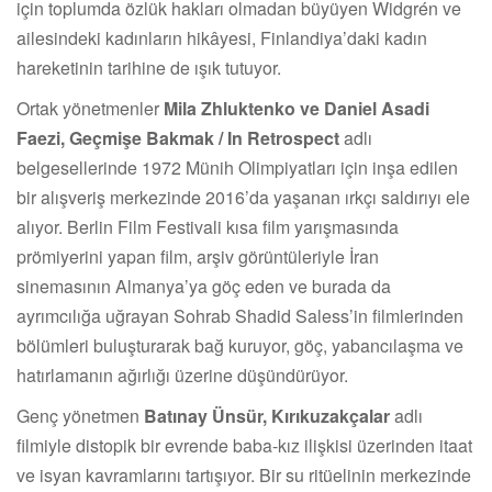
için toplumda özlük hakları olmadan büyüyen Widgrén ve
ailesindeki kadınların hikâyesi, Finlandiya’daki kadın
hareketinin tarihine de ışık tutuyor.
Ortak yönetmenler
Mila Zhluktenko ve Daniel Asadi
Faezi, Geçmişe Bakmak / In Retrospect
adlı
belgesellerinde 1972 Münih Olimpiyatları için inşa edilen
bir alışveriş merkezinde 2016’da yaşanan ırkçı saldırıyı ele
alıyor. Berlin Film Festivali kısa film yarışmasında
prömiyerini yapan film, arşiv görüntüleriyle İran
sinemasının Almanya’ya göç eden ve burada da
ayrımcılığa uğrayan Sohrab Shadid Saless’in filmlerinden
bölümleri buluşturarak bağ kuruyor, göç, yabancılaşma ve
hatırlamanın ağırlığı üzerine düşündürüyor.
Genç yönetmen
Batınay Ünsür, Kırıkuzakçalar
adlı
filmiyle distopik bir evrende baba-kız ilişkisi üzerinden itaat
ve isyan kavramlarını tartışıyor. Bir su ritüelinin merkezinde