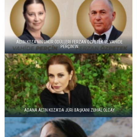
ALTIN KOZA'NIN ONUR ÖDÜLLERİ FERZAN ÖZPETEK VE VAHİDE
PERÇİN'İN
ADANA ALTIN KOZA'DA JÜRİ BAŞKANI ZUHAL OLCAY