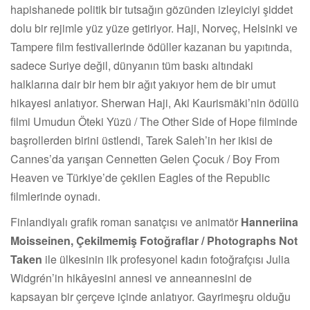
hapishanede politik bir tutsağın gözünden izleyiciyi şiddet
dolu bir rejimle yüz yüze getiriyor. Haji, Norveç, Helsinki ve
Tampere film festivallerinde ödüller kazanan bu yapıtında,
sadece Suriye değil, dünyanın tüm baskı altındaki
halklarına dair bir hem bir ağıt yakıyor hem de bir umut
hikayesi anlatıyor. Sherwan Haji, Aki Kaurismäki’nin ödüllü
filmi Umudun Öteki Yüzü / The Other Side of Hope filminde
başrollerden birini üstlendi, Tarek Saleh’in her ikisi de
Cannes’da yarışan Cennetten Gelen Çocuk / Boy From
Heaven ve Türkiye’de çekilen Eagles of the Republic
filmlerinde oynadı.
Finlandiyalı grafik roman sanatçısı ve animatör
Hanneriina
Moisseinen, Çekilmemiş Fotoğraflar / Photographs Not
Taken
ile ülkesinin ilk profesyonel kadın fotoğrafçısı Julia
Widgrén’in hikâyesini annesi ve anneannesini de
kapsayan bir çerçeve içinde anlatıyor. Gayrimeşru olduğu