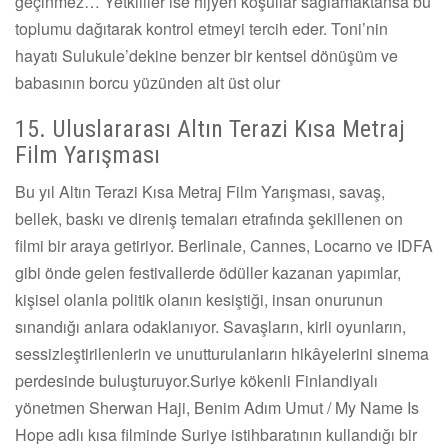
geçinmez… Yetkililer ise hijyen koşullar sağlamaktansa bu
toplumu dağıtarak kontrol etmeyi tercih eder. Toni’nin
hayatı Sulukule’dekine benzer bir kentsel dönüşüm ve
babasının borcu yüzünden alt üst olur
15. Uluslararası Altın Terazi Kısa Metraj
Film Yarışması
Bu yıl Altın Terazi Kısa Metraj Film Yarışması, savaş,
bellek, baskı ve direniş temaları etrafında şekillenen on
filmi bir araya getiriyor. Berlinale, Cannes, Locarno ve IDFA
gibi önde gelen festivallerde ödüller kazanan yapımlar,
kişisel olanla politik olanın kesiştiği, insan onurunun
sınandığı anlara odaklanıyor. Savaşların, kirli oyunların,
sessizleştirilenlerin ve unutturulanların hikâyelerini sinema
perdesinde buluşturuyor.Suriye kökenli Finlandiyalı
yönetmen Sherwan Haji, Benim Adım Umut / My Name Is
Hope adlı kısa filminde Suriye istihbaratının kullandığı bir