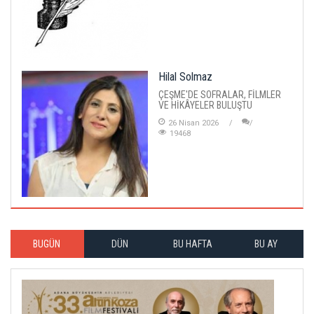
Hilal Solmaz
ÇEŞME'DE SOFRALAR, FİLMLER
VE HİKÂYELER BULUŞTU
26 Nisan 2026
19468
BUGÜN
DÜN
BU HAFTA
BU AY