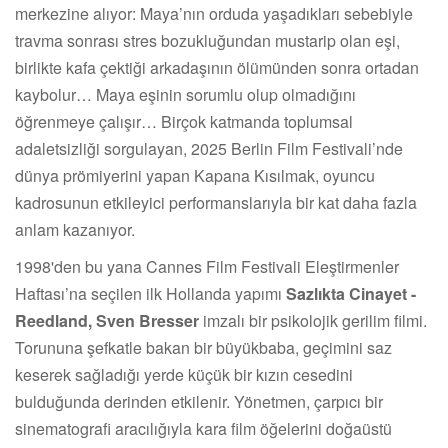
merkezine alıyor: Maya’nın orduda yaşadıkları sebebiyle
travma sonrası stres bozukluğundan mustarip olan eşi,
birlikte kafa çektiği arkadaşının ölümünden sonra ortadan
kaybolur… Maya eşinin sorumlu olup olmadığını
öğrenmeye çalışır… Birçok katmanda toplumsal
adaletsizliği sorgulayan, 2025 Berlin Film Festivali’nde
dünya prömiyerini yapan Kapana Kısılmak, oyuncu
kadrosunun etkileyici performanslarıyla bir kat daha fazla
anlam kazanıyor.
1998'den bu yana Cannes Film Festivali Eleştirmenler
Haftası’na seçilen ilk Hollanda yapımı
Sazlıkta Cinayet -
Reedland, Sven Bresser
imzalı bir psikolojik gerilim filmi.
Torununa şefkatle bakan bir büyükbaba, geçimini saz
keserek sağladığı yerde küçük bir kızın cesedini
bulduğunda derinden etkilenir. Yönetmen, çarpıcı bir
sinematografi aracılığıyla kara film öğelerini doğaüstü