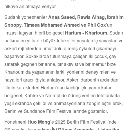
hikâye anlatmaya veriyor.
Sudanlı yönetmenler
Anas Saeed, Rawia Alhag, Ibrahim
Snoopy, Timeea Mohamed Ahmed ve Phil Cox
’un
imzası taşıyan hibrit belgesel
Hartum - Khartoum
, Sudan
halkına on yıllardır büyük felaketler yaşatan iç savaştan ve
askeri rejimlerden umut dolu direniş öyküleri çıkarmayı
başarıyor. Sokaklarda tutunmaya çalışan iki çocuk, çay
satarak geçinen bir anne, bir aktivist ve bir memur bize
Khartoum’da yaşamanın farklı yönlerini deneyimleri ve
hayalleri aracılığıyla anlatıyor. Askeri darbenin ardından
filmin karakterleri Hartum’dan kaçtığı için yarım kalan
belgesel, Kahire ve Nairobi’de ödünç verilen telefonlarla
yeşil ekranda çekildi ve animasyonlarla zenginleştirilerek,
Berlin ve Sundance Film Festivallerinde gösterildi.
Yönetmeni
Huo Meng
’e 2025 Berlin Film Festivali’nde
Gümüş Ayı kazandıran
İki Dünya Arasında - Living the