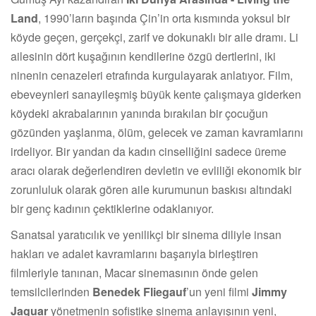
Land
, 1990’ların başında Çin’in orta kısmında yoksul bir
köyde geçen, gerçekçi, zarif ve dokunaklı bir aile dramı. Li
ailesinin dört kuşağının kendilerine özgü dertlerini, iki
ninenin cenazeleri etrafında kurgulayarak anlatıyor. Film,
ebeveynleri sanayileşmiş büyük kente çalışmaya giderken
köydeki akrabalarının yanında bırakılan bir çocuğun
gözünden yaşlanma, ölüm, gelecek ve zaman kavramlarını
irdeliyor. Bir yandan da kadın cinselliğini sadece üreme
aracı olarak değerlendiren devletin ve evliliği ekonomik bir
zorunluluk olarak gören aile kurumunun baskısı altındaki
bir genç kadının çektiklerine odaklanıyor.
Sanatsal yaratıcılık ve yenilikçi bir sinema diliyle insan
hakları ve adalet kavramlarını başarıyla birleştiren
filmleriyle tanınan, Macar sinemasının önde gelen
temsilcilerinden
Benedek Fliegauf
’un yeni filmi
Jimmy
Jaguar
yönetmenin sofistike sinema anlayışının yeni,