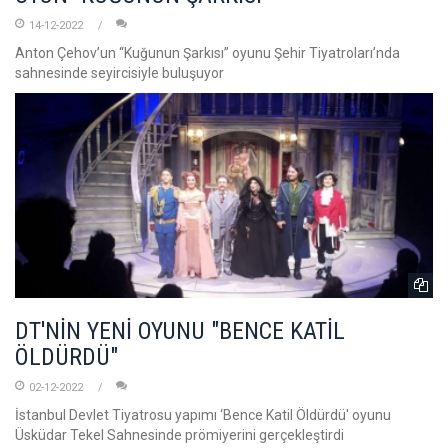
14-12-2022
Anton Çehov’un “Kuğunun Şarkısı” oyunu Şehir Tiyatroları’nda
sahnesinde seyircisiyle buluşuyor
DT'NİN YENİ OYUNU "BENCE KATİL
ÖLDÜRDÜ"
02-12-2022
İstanbul Devlet Tiyatrosu yapımı ‘Bence Katil Öldürdü' oyunu
Üsküdar Tekel Sahnesinde prömiyerini gerçekleştirdi