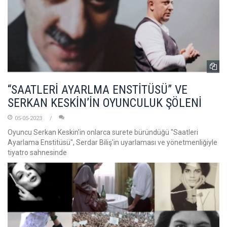
“SAATLERİ AYARLMA ENSTİTÜSÜ” VE
SERKAN KESKİN’İN OYUNCULUK ŞÖLENİ
05-05-2023
Oyuncu Serkan Keskin'in onlarca surete büründüğü "Saatleri
Ayarlama Enstitüsü", Serdar Biliş'in uyarlaması ve yönetmenliğiyle
tiyatro sahnesinde