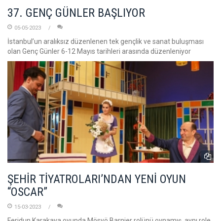
37. GENÇ GÜNLER BAŞLIYOR
05-05-2023
İstanbul’un aralıksız düzenlenen tek gençlik ve sanat buluşması
olan Genç Günler 6-12 Mayıs tarihleri arasında düzenleniyor
ŞEHİR TİYATROLARI’NDAN YENİ OYUN
“OSCAR”
15-03-2023
Feridun Karakaya oyunda Mösyö Barnier rolünü oynamış, aynı role