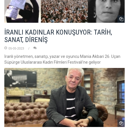
İRANLI KADINLAR KONUŞUYOR: TARİH,
SANAT, DİRENİŞ
05-05-2023
İranlı yönetmen, sanatçı, yazar ve oyuncu Mania Akbari 26. Uçan
Süpürge Uluslararası Kadın Filmleri Festivali’ne geliyor