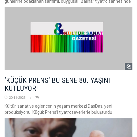
günlerine odaklanan samimi, duygusal “Balina” tiyatro sahnesinde
‘KÜÇÜK PRENS’ BU SENE 80. YAŞINI
KUTLUYOR!
20-11-2023
Kültür, sanat ve eğlencenin yaşam merkezi DasDas, yeni
prodüksiyonu ‘Küçük Prens’i tiyatroseverlerle buluşturdu