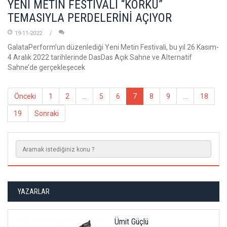
YENİ METİN FESTİVALİ “KORKU”
TEMASIYLA PERDELERİNİ AÇIYOR
19-11-2022
GalataPerform’un düzenlediği Yeni Metin Festivali, bu yıl 26 Kasım-
4 Aralık 2022 tarihlerinde DasDas Açık Sahne ve Alternatif
Sahne’de gerçekleşecek
Önceki
1
2
...
5
6
7
8
9
...
18
19
Sonraki
YAZARLAR
Ümit Güçlü