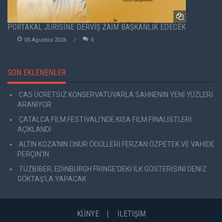
PORTAKAL JÜRİSİNE DERVİŞ ZAİM BAŞKANLIK EDECEK
05 Agustos 2026
0
SON EKLENENLER
CAS ÜCRETSİZ KONSERVATUVARLA SAHNENİN YENİ YÜZLERİ
ARANIYOR
ÇATALCA FİLM FESTİVALİ'NDE KISA FİLM FİNALİSTLERİ
AÇIKLANDI
ALTIN KOZA'NIN ONUR ÖDÜLLERİ FERZAN ÖZPETEK VE VAHİDE
PERÇİN'İN
TUZBİBER, EDİNBURGH FRİNGE'DEKİ İLK GÖSTERİSİNİ DENİZ
GÖKTAŞ'LA YAPACAK
KÜNYE
İLETİŞİM