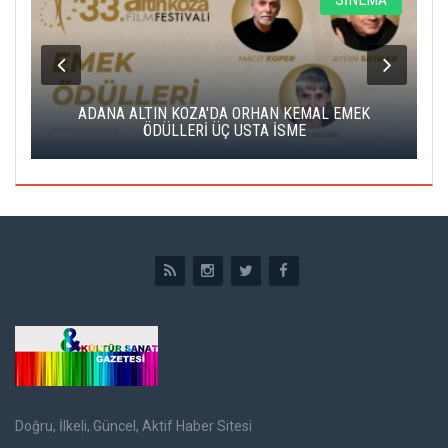
K
ADANA ALTIN KOZA'DA ORHAN KEMAL EMEK
A
ÖDÜLLERİ ÜÇ USTA İSME
Doğru, İlkeli, Güncel, Aktif Haber Sitesi