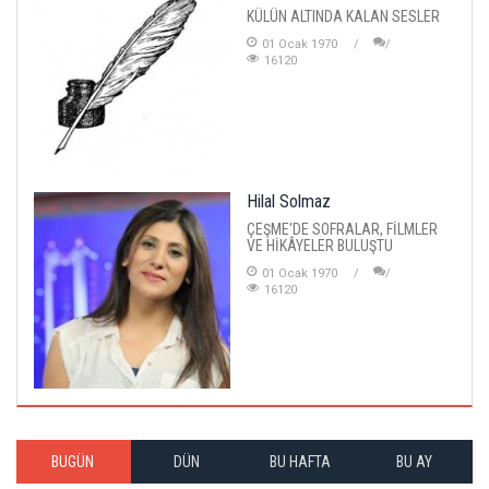
KÜLÜN ALTINDA KALAN SESLER
01 Ocak 1970
16120
Hilal Solmaz
ÇEŞME'DE SOFRALAR, FİLMLER
VE HİKÂYELER BULUŞTU
01 Ocak 1970
16120
BUGÜN
DÜN
BU HAFTA
BU AY