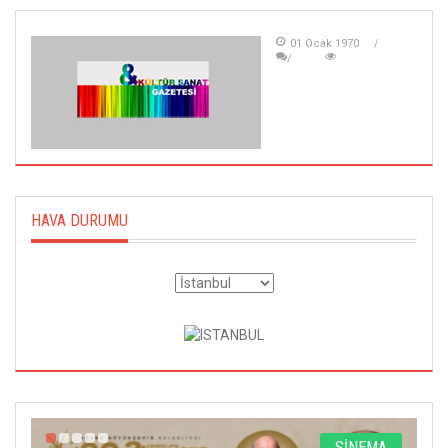
01 Ocak 1970
HAVA DURUMU
A
SİNEMA