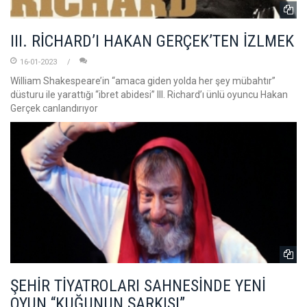
III. RİCHARD’I HAKAN GERÇEK’TEN İZLMEK
16-01-2023
William Shakespeare’in “amaca giden yolda her şey mübahtır”
düsturu ile yarattığı “ibret abidesi” III. Richard’ı ünlü oyuncu Hakan
Gerçek canlandırıyor
ŞEHİR TİYATROLARI SAHNESİNDE YENİ
OYUN “KUĞUNUN ŞARKISI”