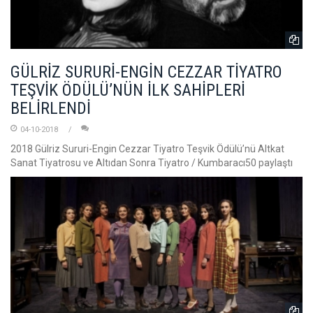
GÜLRİZ SURURİ-ENGİN CEZZAR TİYATRO
TEŞVİK ÖDÜLÜ’NÜN İLK SAHİPLERİ
BELİRLENDİ
04-10-2018
2018 Gülriz Sururi-Engin Cezzar Tiyatro Teşvik Ödülü’nü Altkat
Sanat Tiyatrosu ve Altıdan Sonra Tiyatro / Kumbaracı50 paylaştı