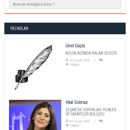
YAZARLAR
Ümit Güçlü
KÜLÜN ALTINDA KALAN SESLER
01 Ocak 1970
18003
Hilal Solmaz
ÇEŞME'DE SOFRALAR, FİLMLER
VE HİKÂYELER BULUŞTU
01 Ocak 1970
18003