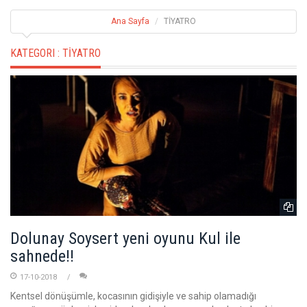
Ana Sayfa
TİYATRO
KATEGORI :
TİYATRO
Dolunay Soysert yeni oyunu Kul ile
sahnede!!
17-10-2018
Kentsel dönüşümle, kocasının gidişiyle ve sahip olamadığı