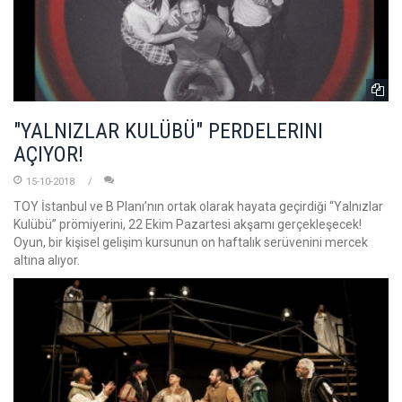
"YALNIZLAR KULÜBÜ" PERDELERINI
AÇIYOR!
15-10-2018
TOY İstanbul ve B Planı’nın ortak olarak hayata geçirdiği “Yalnızlar
Kulübü” prömiyerini, 22 Ekim Pazartesi akşamı gerçekleşecek!
Oyun, bir kişisel gelişim kursunun on haftalık serüvenini mercek
altına alıyor.