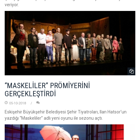
veriyor.
“MASKELİLER” PRÖMİYERİNİ
GERÇEKLEŞTİRDİ
05-10-2018
Eskişehir Büyükşehir Belediyesi Şehir Tiyatroları, Ilan Hatsor’un
yazdığı “Maskeliler” adlı yeni oyunu ile sezonu açtı.