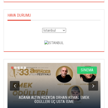
HAVA DURUMU
A
SİNEMA
K
ADANA ALTIN KOZA'DA ORHAN KEMAL EMEK
A
ÖDÜLLERİ ÜÇ USTA İSME