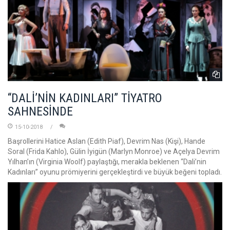
“DALİ’NİN KADINLARI” TİYATRO
SAHNESİNDE
15-10-2018
Başrollerini Hatice Aslan (Edith Piaf), Devrim Nas (Kişi), Hande
Soral (Frida Kahlo), Gülin İyigün (Marlyn Monroe) ve Açelya Devrim
Yılhan’ın (Virginia Woolf) paylaştığı, merakla beklenen “Dali’nin
Kadınları” oyunu prömiyerini gerçekleştirdi ve büyük beğeni topladı.