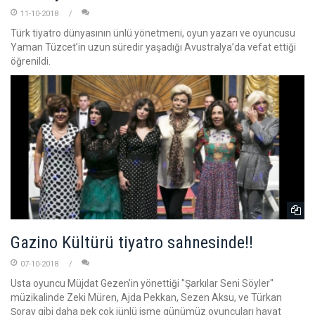
11-10-2018
Türk tiyatro dünyasının ünlü yönetmeni, oyun yazarı ve oyuncusu
Yaman Tüzcet’in uzun süredir yaşadığı Avustralya’da vefat ettiği
öğrenildi.
Gazino Kültürü tiyatro sahnesinde!!
07-10-2018
Usta oyuncu Müjdat Gezen'in yönettiği "Şarkılar Seni Söyler"
müzikalinde Zeki Müren, Ajda Pekkan, Sezen Aksu, ve Türkan
Şoray gibi daha pek çok iünlü isme günümüz oyuncuları hayat