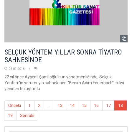
SELÇUK YÖNTEM YILLAR SONRA TİYATRO
SAHNESİNDE
26-01-2018
22 yıl önce Ayşenil Şamlıoğlu’nun yönetmenliğinde, Selçuk
Yöntem’in yorumuyla sahnelenen “Benim Adım Feuerbach”, ikiliyi
yeniden buluşturdu
Önceki
1
2
...
13
14
15
16
17
18
19
Sonraki