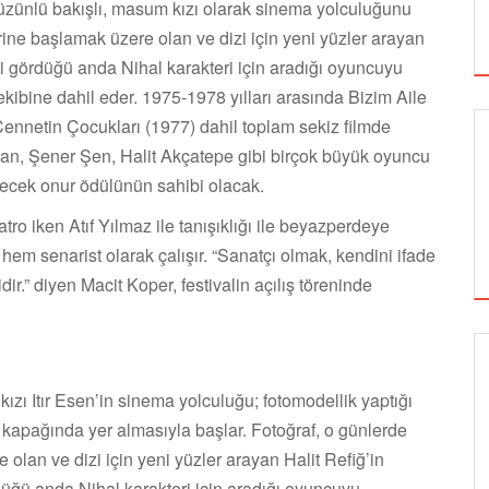
hüzünlü bakışlı, masum kızı olarak sinema yolculuğunu
rine başlamak üzere olan ve dizi için yeni yüzler arayan
en’i gördüğü anda Nihal karakteri için aradığı oyuncuyu
ekibine dahil eder. 1975-1978 yılları arasında Bizim Aile
Cennetin Çocukları (1977) dahil toplam sekiz filmde
kan, Şener Şen, Halit Akçatepe gibi birçok büyük oyuncu
verilecek onur ödülünün sahibi olacak.
yatro iken Atıf Yılmaz ile tanışıklığı ile beyazperdeye
m senarist olarak çalışır. “Sanatçı olmak, kendini ifade
idir.” diyen Macit Koper, festivalin açılış töreninde
SİNEMA
ızı Itır Esen’in sinema yolculuğu; fotomodellik yaptığı
n kapağında yer almasıyla başlar. Fotoğraf, o günlerde
lan ve dizi için yeni yüzler arayan Halit Refiğ’in
ALTIN KOZA'NIN ONUR ÖDÜLLERİ FERZAN
ördüğü anda Nihal karakteri için aradığı oyuncuyu