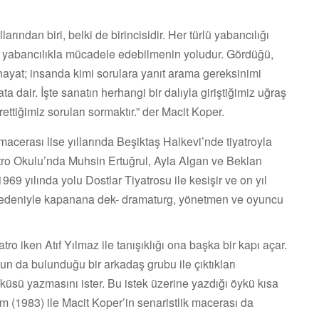
arından biri, belki de birincisidir. Her türlü yabancılığı
 yabancılıkla mücadele edebilmenin yoludur. Gördüğü,
hayat; insanda kimi sorulara yanıt arama gereksinimi
a dair. İşte sanatın herhangi bir dalıyla giriştiğimiz uğraş
ttiğimiz soruları sormaktır.” der Macit Koper.
macerası lise yıllarında Beşiktaş Halkevi’nde tiyatroyla
atro Okulu’nda Muhsin Ertuğrul, Ayla Algan ve Beklan
69 yılında yolu Dostlar Tiyatrosu ile kesişir ve on yıl
nedeniyle kapanana dek- dramaturg, yönetmen ve oyuncu
yatro iken Atıf Yılmaz ile tanışıklığı ona başka bir kapı açar.
 da bulunduğu bir arkadaş grubu ile çıktıkları
küsü yazmasını ister. Bu istek üzerine yazdığı öykü kısa
 (1983) ile Macit Koper’in senaristlik macerası da