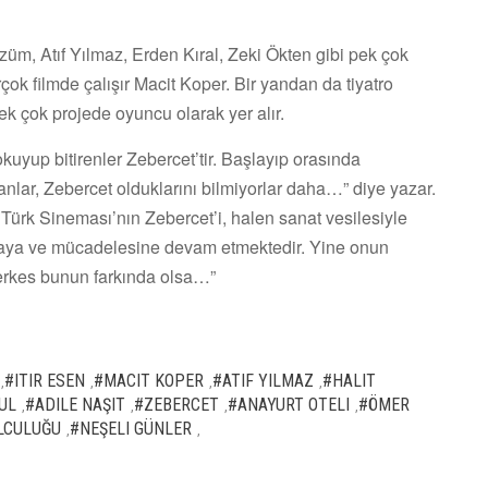
züm, Atıf Yılmaz, Erden Kıral, Zeki Ökten gibi pek çok
ok filmde çalışır Macit Koper. Bir yandan da tiyatro
ek çok projede oyuncu olarak yer alır.
okuyup bitirenler Zebercet’tir. Başlayıp orasında
nlar, Zebercet olduklarını bilmiyorlar daha…” diye yazar.
ürk Sineması’nın Zebercet’i, halen sanat vesilesiyle
maya ve mücadelesine devam etmektedir. Yine onun
e herkes bunun farkında olsa…”
#ITIR ESEN
#MACIT KOPER
#ATIF YILMAZ
#HALIT
,
,
,
,
UL
#ADILE NAŞIT
#ZEBERCET
#ANAYURT OTELI
#ÖMER
,
,
,
,
LCULUĞU
#NEŞELI GÜNLER
,
,