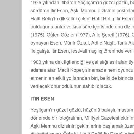
1975 yılından itibaren Yeşilçam’ın güzel gözlü, 
sürdüren Itır Esen, Aşkı Memnu dizisinin çekimle
Halit Refiğ’in dikkatini çeker. Halit Refiğ Itır Es
bulduğunu anlar ve kısa süre içerisinde onu dizi 
(1975), Gülen Gözler (1977), Aile Şerefi (1976), 
oynayan Esen, Münir Özkul, Adile Naşit, Tarık A
ile çalıştı. Itır Esen, festivalin açılış töreninde 
1983 yılına dek ilgilendiği ve çalıştığı asıl alan ti
adımını atan Macit Koper, sinemada hem oyuncu he
etmenin en etkili yollarından biri, belki de birincis
verilecek onur ödülünün sahibi olacak.
ITIR ESEN
Yeşilçam’ın güzel gözlü, hüzünlü bakışlı, masum k
dönemde bir fotoğrafının, Milliyet Gazetesi ekini
Aşkı Memnu dizisinin çekimlerine başlamak üzere o
dikkatini çeker. Öyle ki, Halit Refiğ Itır Esen’i g