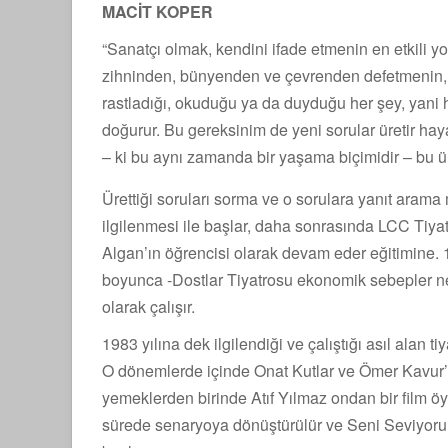
MACİT KOPER
“Sanatçı olmak, kendini ifade etmenin en etkili yoll
zihninden, bünyenden ve çevrenden defetmenin,
rastladığı, okuduğu ya da duyduğu her şey, yani 
doğurur. Bu gereksinim de yeni sorular üretir hayat
– ki bu aynı zamanda bir yaşama biçimidir – bu üre
Ürettiği soruları sorma ve o sorulara yanıt arama 
ilgilenmesi ile başlar, daha sonrasında LCC Tiy
Algan’ın öğrencisi olarak devam eder eğitimine. 19
boyunca -Dostlar Tiyatrosu ekonomik sebepler 
olarak çalışır.
1983 yılına dek ilgilendiği ve çalıştığı asıl alan ti
O dönemlerde içinde Onat Kutlar ve Ömer Kavur’un
yemeklerden birinde Atıf Yılmaz ondan bir film öy
sürede senaryoya dönüştürülür ve Seni Seviyorum