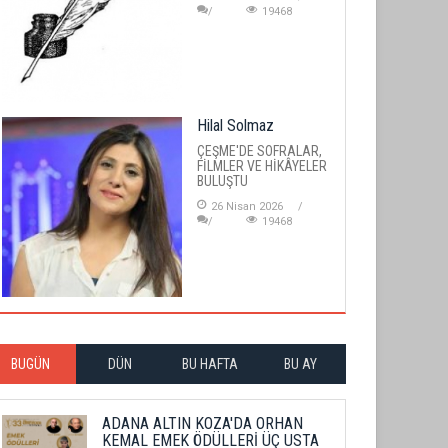
19468
Hilal Solmaz
ÇEŞME'DE SOFRALAR,
FİLMLER VE HİKÂYELER
BULUŞTU
26 Nisan 2026
19468
BUGÜN
DÜN
BU HAFTA
BU AY
ADANA ALTIN KOZA'DA ORHAN
KEMAL EMEK ÖDÜLLERİ ÜÇ USTA