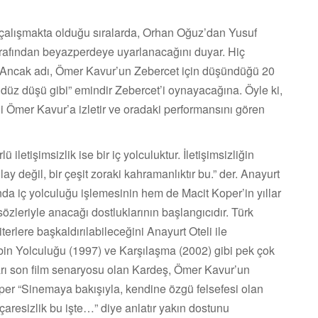
çalışmakta olduğu sıralarda, Orhan Oğuz’dan Yusuf
arafından beyazperdeye uyarlanacağını duyar. Hiç
 Ancak adı, Ömer Kavur’un Zebercet için düşündüğü 20
 gündüz düşü gibi” emindir Zebercet’i oynayacağına. Öyle ki,
 Ömer Kavur’a izletir ve oradaki performansını gören
ü iletişimsizlik ise bir iç yolculuktur. İletişimsizliğin
y değil, bir çeşit zoraki kahramanlıktır bu.” der. Anayurt
a iç yolculuğu işlemesinin hem de Macit Koper’in yıllar
özleriyle anacağı dostluklarının başlangıcıdır. Türk
erlere başkaldırılabileceğini Anayurt Oteli ile
bin Yolculuğu (1997) ve Karşılaşma (2002) gibi pek çok
tıkları son film senaryosu olan Kardeş, Ömer Kavur’un
per “Sinemaya bakışıyla, kendine özgü felsefesi olan
çaresizlik bu işte…” diye anlatır yakın dostunu