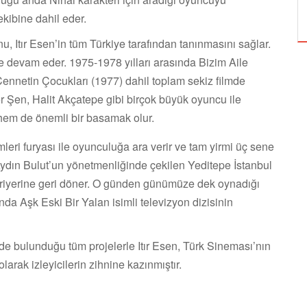
ÖZPETEK VE VAHİDE PERÇİN'İN
ekibine dahil eder.
, Itır Esen’in tüm Türkiye tarafından tanınmasını sağlar.
 devam eder. 1975-1978 yılları arasında Bizim Aile
Cennetin Çocukları (1977) dahil toplam sekiz filmde
r Şen, Halit Akçatepe gibi birçok büyük oyuncu ile
ul hem de önemli bir basamak olur.
leri furyası ile oyunculuğa ara verir ve tam yirmi üç sene
Aydın Bulut’un yönetmenliğinde çekilen Yeditepe İstanbul
ariyerine geri döner. O günden günümüze dek oynadığı
ında Aşk Eski Bir Yalan isimli televizyon dizisinin
 bulunduğu tüm projelerle Itır Esen, Türk Sineması’nın
arak izleyicilerin zihnine kazınmıştır.