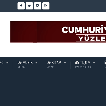
TRO
MÜZİK
KİTAP
TÏ¿½M
MÜZİK
KİTAP
KATEGORILER
V