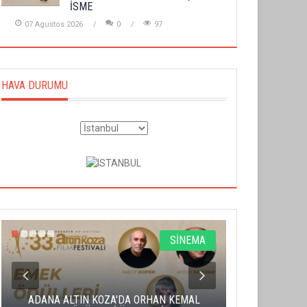
İSME
07 Agustos 2026
0
97
HAVA DURUMU
SİNEMA
ADANA ALTIN KOZA'DA ORHAN KEMAL
ALTIN PORTA