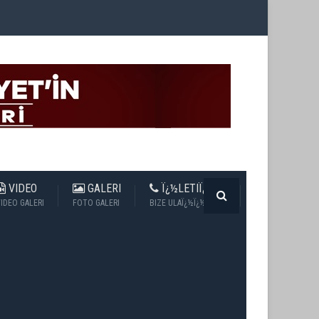
VIDEO
GALERI
Ï¿½LETIÏ¿½IM
IDEO GALERI
FOTO GALERI
BIZE ULAÏ¿½Ï¿½N