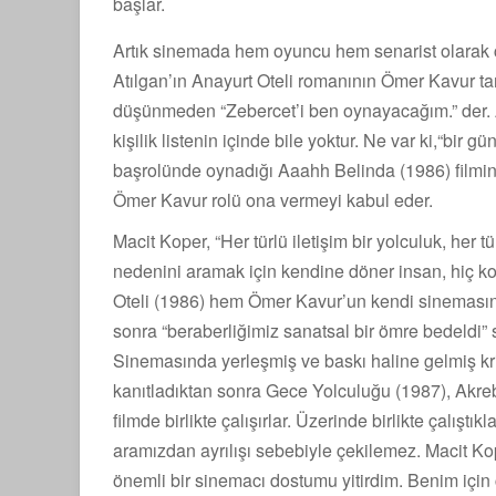
başlar.
Artık sinemada hem oyuncu hem senarist olarak 
Atılgan’ın Anayurt Oteli romanının Ömer Kavur t
düşünmeden “Zebercet’i ben oynayacağım.” der.
kişilik listenin içinde bile yoktur. Ne var ki,“bir
başrolünde oynadığı Aaahh Belinda (1986) filmini
Ömer Kavur rolü ona vermeyi kabul eder.
Macit Koper, “Her türlü iletişim bir yolculuk, her türl
nedenini aramak için kendine döner insan, hiç kola
Oteli (1986) hem Ömer Kavur’un kendi sinemasınd
sonra “beraberliğimiz sanatsal bir ömre bedeldi” s
Sinemasında yerleşmiş ve baskı haline gelmiş krit
kanıtladıktan sonra Gece Yolculuğu (1987), Akre
filmde birlikte çalışırlar. Üzerinde birlikte çalış
aramızdan ayrılışı sebebiyle çekilemez. Macit Ko
önemli bir sinemacı dostumu yitirdim. Benim için 