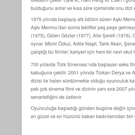
bulduğunu anlar ve kısa süre içerisinde onu dizi 
1975 yılında başlayıp altı bölüm süren Aşkı Memnu
Aşkı Memnu’dan sonra teklifler peş peşe gelmeye
(1975), Gülen Gözler (1977), Aile Şerefi (1976), 
oynar. Münir Özkul, Adile Naşit, Tarık Akan, Şene
çalıştığı bu filmler; kariyeri için hem bir nevi ok
70li yıllarda Türk Sineması’nda başlayan seks film
kabuğuna çekilir. 2001 yılında Türkan Derya ve 
dizisi ile halen sürdürmekte olduğu oyunculuk k
pek çok sinema filmi ve dizinin yanı sıra 2007 yıl
senaristliğini de üstlenir.
Oyunculuğa başladığı günden bugüne değin içinde
en güzel ve en hüzünlü bakan kadınlarından biri ol