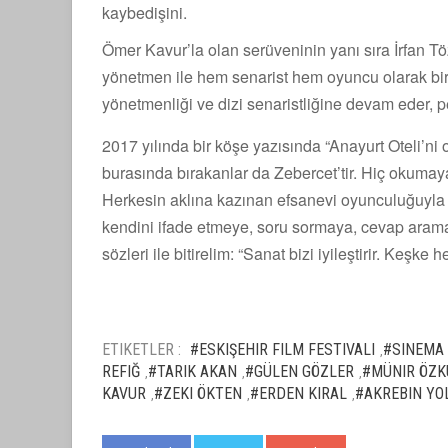
kaybedişini.
Ömer Kavur’la olan serüveninin yanı sıra İrfan Tö
yönetmen ile hem senarist hem oyuncu olarak birç
yönetmenliği ve dizi senaristliğine devam eder, p
2017 yılında bir köşe yazısında “Anayurt Oteli’ni 
burasında bırakanlar da Zebercet’tir. Hiç okumaya
Herkesin aklına kazınan efsanevi oyunculuğuyla T
kendini ifade etmeye, soru sormaya, cevap ara
sözleri ile bitirelim: “Sanat bizi iyileştirir. Keşk
ETIKETLER :
#ESKIŞEHIR FILM FESTIVALI
#SINEMA
,
REFIĞ
#TARIK AKAN
#GÜLEN GÖZLER
#MÜNIR ÖZK
,
,
,
KAVUR
#ZEKI ÖKTEN
#ERDEN KIRAL
#AKREBIN YO
,
,
,