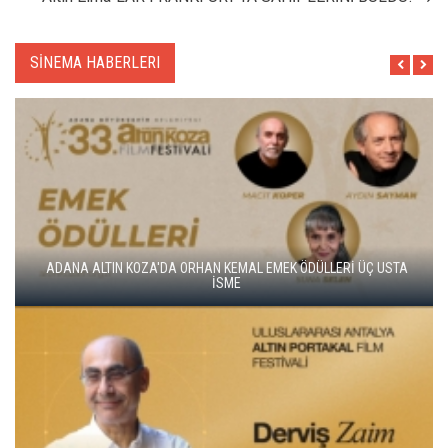
SİNEMA HABERLERI
ALTIN KOZA'NIN ONUR ÖDÜLLERİ FERZAN ÖZPETEK VE VAHİDE
PERÇİN'İN