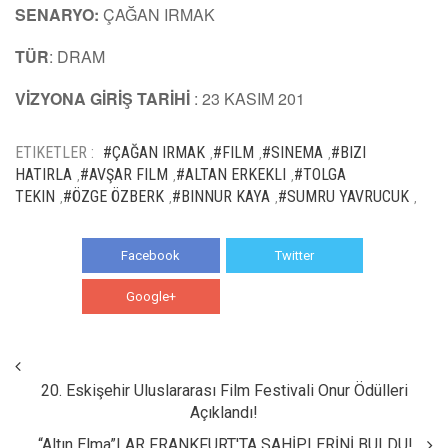
SENARYO:
ÇAĞAN IRMAK
TÜR
: DRAM
VİZYONA GİRİŞ TARİHİ
: 23 KASIM 201
ETIKETLER :
#ÇAĞAN IRMAK
#FILM
#SINEMA
#BIZI
,
,
,
HATIRLA
#AVŞAR FILM
#ALTAN ERKEKLI
#TOLGA
,
,
,
TEKIN
#ÖZGE ÖZBERK
#BINNUR KAYA
#SUMRU YAVRUCUK
,
,
,
,
Facebook
Twitter
Google+
WhatsApp
20. Eskişehir Uluslararası Film Festivali Onur Ödülleri
Açıklandı!
“Altın Elma”LAR FRANKFURT'TA SAHİPLERİNİ BULDU!