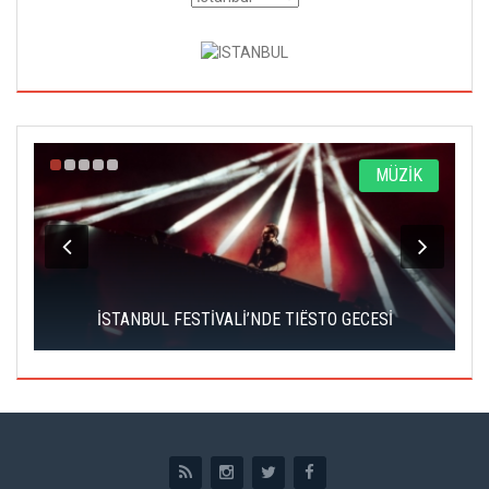
A
MÜZİK
İSTANBUL FESTİVALİ’NDE TIËSTO GECESİ