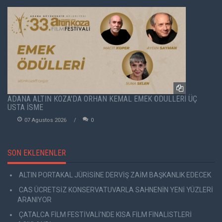
ADANA ALTIN KOZA'DA ORHAN KEMAL EMEK ÖDÜLLERİ ÜÇ
USTA İSME
07 Agustos 2026
0
SON EKLENENLER
ALTIN PORTAKAL JÜRİSİNE DERVİŞ ZAİM BAŞKANLIK EDECEK
CAS ÜCRETSİZ KONSERVATUVARLA SAHNENİN YENİ YÜZLERİ
ARANIYOR
ÇATALCA FİLM FESTİVALİ'NDE KISA FİLM FİNALİSTLERİ