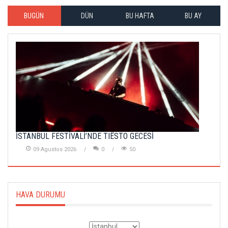
BUGÜN
DÜN
BU HAFTA
BU AY
İSTANBUL FESTİVALİ’NDE TIËSTO GECESİ
09 Agustos 2026
0
50
HAVA DURUMU