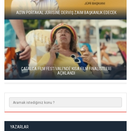
ADANA ALTIN KOZA'DA JÜRİ BAŞKANI ZUHAL OLCAY
YEŞİM USTAOĞLU'NUN "ARTAKALAN"I SAN SEBASTIÁN'DA
DÜNYA PRÖMİYERİNİ YAPACAK
YAZARLAR