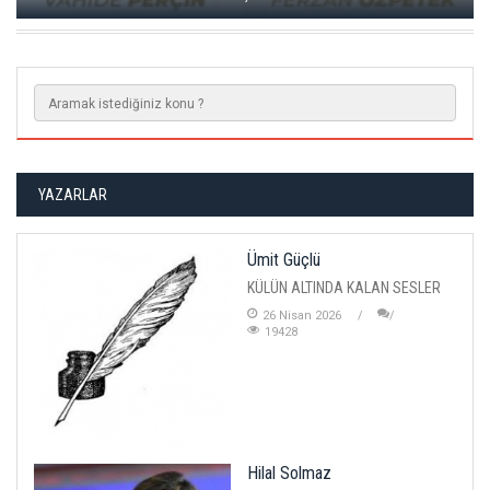
YAZARLAR
Ümit Güçlü
KÜLÜN ALTINDA KALAN SESLER
26 Nisan 2026
19428
Hilal Solmaz