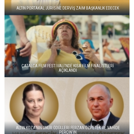
ADANA ALTIN KOZA'DA JÜRİ BAŞKANI ZUHAL OLCAY
YEŞİM USTAOĞLU'NUN "ARTAKALAN"I SAN SEBASTIÁN'DA
DÜNYA PRÖMİYERİNİ YAPACAK
GO TÜRKİYE MİNİ DİZİLERİNİN YENİ ROTASI DOĞU KARADENİZ
OLDU