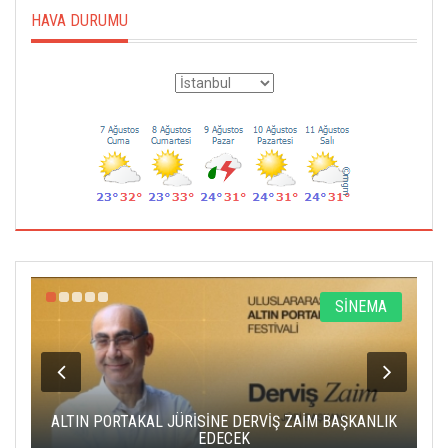
HAVA DURUMU
R
SİNEMA
ALTIN PORTAKAL JÜRİSİNE DERVİŞ ZAİM BAŞKANLIK
C
EDECEK