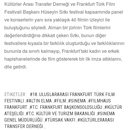
Kültürler Arası Transfer Derneği ve Frankfurt Türk Film
Festivali Başkanı Hüseyin Sıtkı festival kapsamında panel
ve konserlerin yanı sıra yaklaşık 40 filmin izleyici ile
buluştuğunu söyledi. Alman bir jürinin Türk filmlerini
değerlendirdiğine dikkati çeken Sıtkı, bunun diğer
festivallere kıyasla bir farklılık oluşturduğu ve farklılıklarının
bununla da sınırlı kalmayıp, Frankfurt’taki kadın ve erkek
hapishanelerinde de film göstererek bir ilk imza attıklarını,
dile getirdi.
ETIKETLER :
#18. ULUSLARARASI FRANKFURT TÜRK FILM
FESTIVALI
#ALTIN ELMA
#FILM
#SINEMA
#FILMHAUS
,
,
,
,
FRANKFURT
#T.C. FRANKFURT BAŞKONSOLOSLUĞU
#KÜLTÜR
,
,
ATEŞELIĞI
#T.C. KÜLTÜR VE TURIZM BAKANLIĞI
#SINEMA
,
,
GENEL MÜDÜRLÜĞÜ
#TÜRSAK VAKFI
#KÜLTÜRLERARASI
,
,
TRANSFER DERNEĞI
,