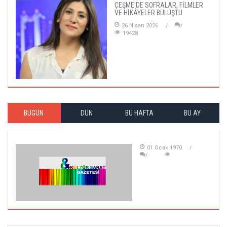
ÇEŞME'DE SOFRALAR, FİLMLER
VE HİKÂYELER BULUŞTU
26 Nisan 2026
19428
BUGÜN
DÜN
BU HAFTA
BU AY
01 Ocak 1970