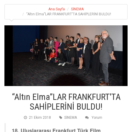
Ana Sayfa
SİNEMA
“Altın Elma”LAR FRANKFURT'TA SAHİPLERİNİ BULDU!
“Altın Elma”LAR FRANKFURT'TA
SAHİPLERİNİ BULDU!
21 Ekim 2018
SİNEMA
Yorum
18. Uluslararası Frankfurt Türk Film