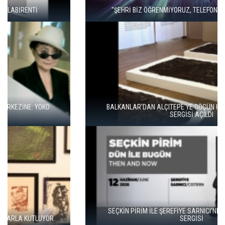
"ŞEHRİ BİZ ÖĞRENMİYORUZ, TELEFONUMUZ ÖĞRENİYOR"
BALKANLAR'DAN ALÇITEPE'YE GÖÇÜN HİKAYESİ: "KÖK HALI"
SERGİSİ AÇILDI
SEÇKİN PİRİM İLE ŞEREFİYE SARNICI'NDA "DÜN İLE BUGÜN"
SERGİSİ