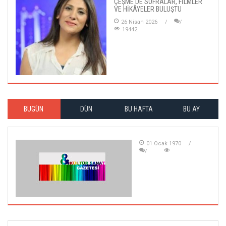
ÇEŞME'DE SOFRALAR, FİLMLER
VE HİKÂYELER BULUŞTU
26 Nisan 2026
19442
BUGÜN
DÜN
BU HAFTA
BU AY
01 Ocak 1970