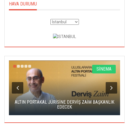
HAVA DURUMU
R
SİNEMA
ALTIN PORTAKAL JÜRİSİNE DERVİŞ ZAİM BAŞKANLIK
C
EDECEK