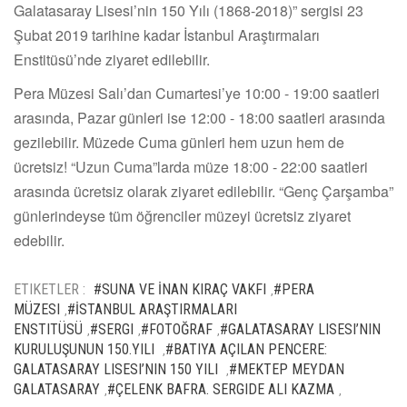
Galatasaray Lisesi’nin 150 Yılı (1868-2018)” sergisi 23
Şubat 2019 tarihine kadar İstanbul Araştırmaları
Enstitüsü’nde ziyaret edilebilir.
Pera Müzesi Salı’dan Cumartesi’ye 10:00 - 19:00 saatleri
arasında, Pazar günleri ise 12:00 - 18:00 saatleri arasında
gezilebilir. Müzede Cuma günleri hem uzun hem de
ücretsiz! “Uzun Cuma”larda müze 18:00 - 22:00 saatleri
arasında ücretsiz olarak ziyaret edilebilir. “Genç Çarşamba”
günlerindeyse tüm öğrenciler müzeyi ücretsiz ziyaret
edebilir.
ETIKETLER :
#SUNA VE İNAN KIRAÇ VAKFI
#PERA
,
MÜZESI
#İSTANBUL ARAŞTIRMALARI
,
ENSTITÜSÜ
#SERGI
#FOTOĞRAF
#GALATASARAY LISESI’NIN
,
,
,
KURULUŞUNUN 150.YILI
#BATIYA AÇILAN PENCERE:
,
GALATASARAY LISESI’NIN 150 YILI
#MEKTEP MEYDAN
,
GALATASARAY
#ÇELENK BAFRA. SERGIDE ALI KAZMA
,
,