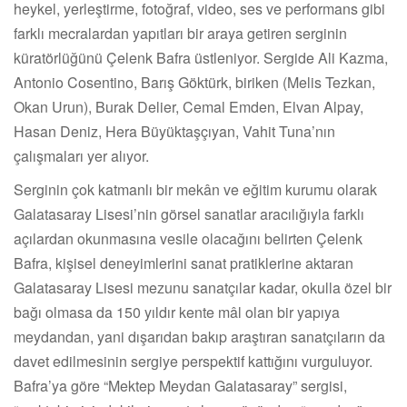
heykel, yerleştirme, fotoğraf, video, ses ve performans gibi
farklı mecralardan yapıtları bir araya getiren serginin
küratörlüğünü Çelenk Bafra üstleniyor. Sergide Ali Kazma,
Antonio Cosentino, Barış Göktürk, biriken (Melis Tezkan,
Okan Urun), Burak Delier, Cemal Emden, Elvan Alpay,
Hasan Deniz, Hera Büyüktaşçıyan, Vahit Tuna’nın
çalışmaları yer alıyor.
Serginin çok katmanlı bir mekân ve eğitim kurumu olarak
Galatasaray Lisesi’nin görsel sanatlar aracılığıyla farklı
açılardan okunmasına vesile olacağını belirten Çelenk
Bafra, kişisel deneyimlerini sanat pratiklerine aktaran
Galatasaray Lisesi mezunu sanatçılar kadar, okulla özel bir
bağı olmasa da 150 yıldır kente mâl olan bir yapıya
meydandan, yani dışarıdan bakıp araştıran sanatçıların da
davet edilmesinin sergiye perspektif kattığını vurguluyor.
Bafra’ya göre “Mektep Meydan Galatasaray” sergisi,