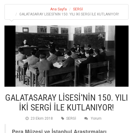
Ana Sayfa
SERGİ
GALATASARAY LİSESİ'NİN 150. YILI İKİ SERGİ İLE KUTLANIYOR!
GALATASARAY LİSESİ'NİN 150. YILI
İKİ SERGİ İLE KUTLANIYOR!
23 Ekim 2018
SERGİ
Yorum
Pera Müzesi ve İstanbul Araştırmaları