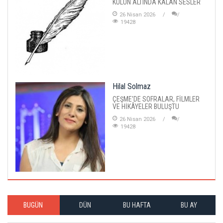
KÜLÜN ALTINDA KALAN SESLER
26 Nisan 2026
19428
Hilal Solmaz
ÇEŞME'DE SOFRALAR, FİLMLER
VE HİKÂYELER BULUŞTU
26 Nisan 2026
19428
BUGÜN
DÜN
BU HAFTA
BU AY