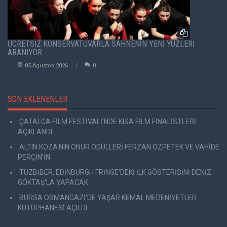
ÜCRETSİZ KONSERVATUVARLA SAHNENİN YENİ YÜZLERİ
ARANIYOR
05 Agustos 2026
0
SON EKLENENLER
ÇATALCA FİLM FESTİVALİ'NDE KISA FİLM FİNALİSTLERİ
AÇIKLANDI
ALTIN KOZA'NIN ONUR ÖDÜLLERİ FERZAN ÖZPETEK VE VAHİDE
PERÇİN'İN
TUZBİBER, EDİNBURGH FRİNGE'DEKİ İLK GÖSTERİSİNİ DENİZ
GÖKTAŞ'LA YAPACAK
BURSA OSMANGAZİ'DE YAŞAR KEMAL MEDENİYETLER
KÜTÜPHANESİ AÇILDI