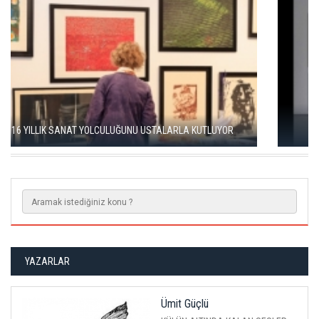
SEÇKİN PİRİM İLE ŞEREFİYE SARNICI'NDA "DÜN İLE BUGÜN"
SERGİSİ
YAZARLAR
Ümit Güçlü