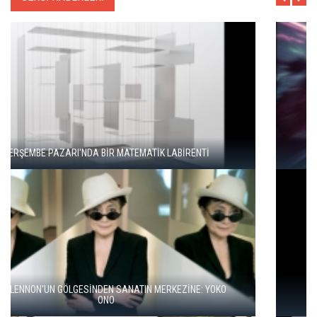
"ŞEHRİ BİZ ÖĞRENMİYORUZ, TELEFONUMUZ ÖĞRENİYOR"
BALKANLAR'DAN ALÇITEPE'YE GÖÇÜN HİKAYESİ: "KÖK HALI"
SERGİSİ AÇILDI