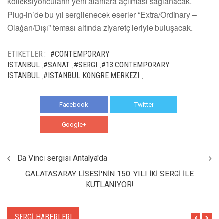
kolleksiyoncuların yeni alanlara açılması sağlanacak.
Plug-in’de bu yıl sergilenecek eserler “Extra/Ordinary –
Olağan/Dışı” teması altında ziyaretçileriyle buluşacak.
ETIKETLER :
#CONTEMPORARY
ISTANBUL
#SANAT
#SERGI
#13.CONTEMPORARY
,
,
,
ISTANBUL
#ISTANBUL KONGRE MERKEZI
,
,
Facebook
Twitter
Google+
WhatsApp
Da Vinci sergisi Antalya'da
GALATASARAY LİSESİ'NİN 150. YILI İKİ SERGİ İLE
KUTLANIYOR!
SERGİ HABERLERI