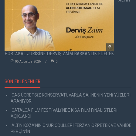
PORTAKAL JÜRİSİNE DERVİŞ ZAİM BAŞKANLIK EDECEK
05 Agustos 2026
0
SON EKLENENLER
CAS ÜCRETSİZ KONSERVATUVARLA SAHNENİN YENİ YÜZLERİ
ARANIYOR
ÇATALCA FİLM FESTİVALİ'NDE KISA FİLM FİNALİSTLERİ
AÇIKLANDI
ALTIN KOZA'NIN ONUR ÖDÜLLERİ FERZAN ÖZPETEK VE VAHİDE
PERÇİN'İN