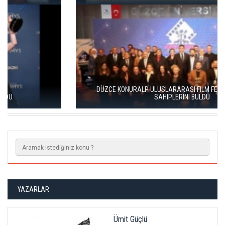
DÜZCE KONURALP ULUSLARARASI FILM FESTIVALI ÖDÜLLERI
SAHIPLERINI BULDU
YAZARLAR
Ümit Güçlü