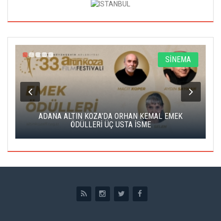
A
SİNEMA
K
ADANA ALTIN KOZA'DA ORHAN KEMAL EMEK
A
ÖDÜLLERİ ÜÇ USTA İSME