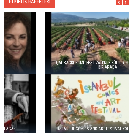
ETKINLIK HABERLERI
ÇAL BAĞBOZUMU FESTIVALI’NDE KÜLTÜR, SANAT VE BAĞCILIK
BIR ARADA
İSTANBUL COMICS AND ART FESTIVAL YOUTH ÜSKÜDAR'DA