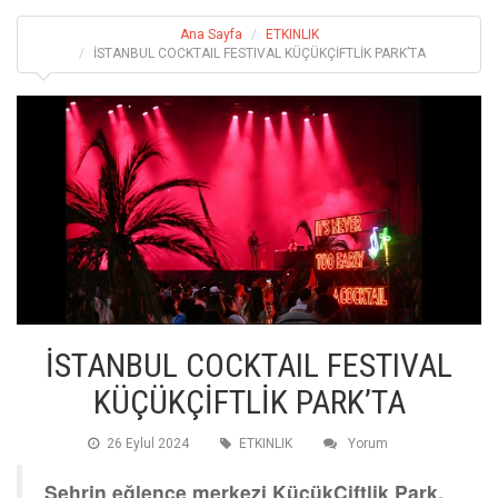
Ana Sayfa
ETKINLIK
İSTANBUL COCKTAIL FESTIVAL KÜÇÜKÇİFTLİK PARK’TA
İSTANBUL COCKTAIL FESTIVAL
KÜÇÜKÇİFTLİK PARK’TA
26 Eylul 2024
ETKINLIK
Yorum
Şehrin eğlence merkezi KüçükÇiftlik Park,