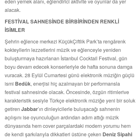
eden yemek alanı, eğlendirici aktivite ve oyunlar da yer
alacak.
FESTİVAL SAHNESİNDE BİRBİRİNDEN RENKLİ
İSİMLER
Şehrin eğlence merkezi KüçükÇiftlik Park’ta rengârenk
kokteyllerin lezzetlerini müzik ve eğlenceyle yeniden
buluşturmaya hazırlanan İstanbul Cocktail Festival, gün
boyu devam edecek konserleriyle de hafta sonuna damga
vuracak. 28 Eylül Cumartesi günü elektronik müziğin güçlü
ismi
Bedük
, enerjisi hiç azalmayan bir performansla
festival sahnesinde olacak. Öncesinde, özgün ritimlerive
karakteristik sesiyle Türkçe elektronik müziğe yeni bir soluk
getiren
Jabbar
’ın dinleyicilerle buluşacağı sahnenin
açılışını ise oyunculuğun ardından adım attığı müzik
dünyasında hem cover parçalardaki modern yorumu hem
de kendi şarkılarıyla dikkatleri üstüne çeken
Deniz Sipahi