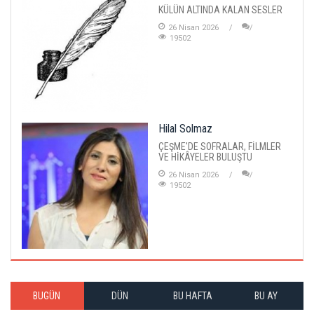
KÜLÜN ALTINDA KALAN SESLER
26 Nisan 2026
19502
Hilal Solmaz
ÇEŞME'DE SOFRALAR, FİLMLER
VE HİKÂYELER BULUŞTU
26 Nisan 2026
19502
BUGÜN
DÜN
BU HAFTA
BU AY