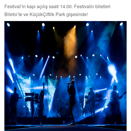
Festival’in kapı açılış saati 14.00. Festivalin biletleri
Biletix’te ve KüçükÇiftlik Park gişesinde!