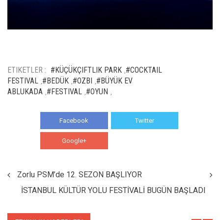
ETIKETLER :
#KÜÇÜKÇIFTLIK PARK
#COCKTAIL
,
FESTIVAL
#BEDÜK
#OZBI
#BÜYÜK EV
,
,
,
ABLUKADA
#FESTIVAL
#OYUN
,
,
,
Facebook
Twitter
Google+
WhatsApp
Zorlu PSM’de 12. SEZON BAŞLIYOR
İSTANBUL KÜLTÜR YOLU FESTİVALİ BUGÜN BAŞLADI