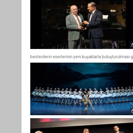
bestecilerin eserlerinin yeni kuşaklarla buluşturulması g