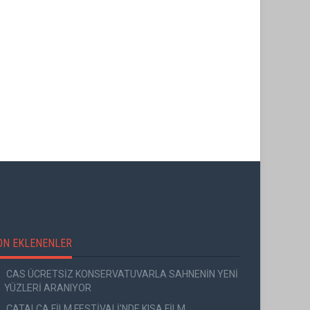
ON EKLENENLER
CAS ÜCRETSİZ KONSERVATUVARLA SAHNENİN YENİ
YÜZLERİ ARANIYOR
ÇATALCA FİLM FESTİVALİ'NDE KISA FİLM