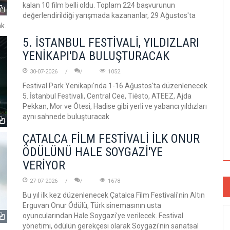
kalan 10 film belli oldu. Toplam 224 başvurunun
değerlendirildiği yarışmada kazananlar, 29 Ağustos'ta
k.
5. İSTANBUL FESTİVALİ, YILDIZLARI
YENİKAPI'DA BULUŞTURACAK
30-07-2026
1052
Festival Park Yenikapı'nda 1-16 Ağustos'ta düzenlenecek
5. İstanbul Festivali, Central Cee, Tiësto, ATEEZ, Ajda
Pekkan, Mor ve Ötesi, Hadise gibi yerli ve yabancı yıldızları
aynı sahnede buluşturacak
ÇATALCA FİLM FESTİVALİ İLK ONUR
ÖDÜLÜNÜ HALE SOYGAZİ'YE
VERİYOR
27-07-2026
1678
Bu yıl ilk kez düzenlenecek Çatalca Film Festivali'nin Altın
Erguvan Onur Ödülü, Türk sinemasının usta
oyuncularından Hale Soygazi'ye verilecek. Festival
yönetimi, ödülün gerekçesi olarak Soygazi'nin sanatsal