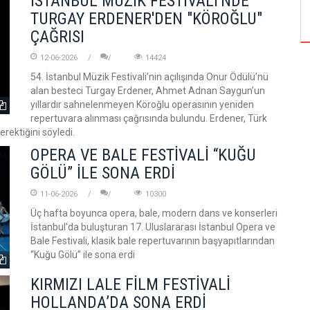
İSTANBUL MÜZİK FESTİVALİ'NDE
ÖZPETEK VE VAHİDE PERÇİN'İN
TURGAY ERDENER'DEN "KÖROĞLU"
ÇAĞRISI
12-06-2026
14424
54. İstanbul Müzik Festivali’nin açılışında Onur Ödülü’nü
alan besteci Turgay Erdener, Ahmet Adnan Saygun’un
yıllardır sahnelenmeyen Köroğlu operasının yeniden
repertuvara alınması çağrısında bulundu. Erdener, Türk
erektiğini söyledi.
OPERA VE BALE FESTİVALİ “KUĞU
GÖLÜ” İLE SONA ERDİ
11-06-2026
10300
Üç hafta boyunca opera, bale, modern dans ve konserleri
İstanbul’da buluşturan 17. Uluslararası İstanbul Opera ve
Bale Festivali, klasik bale repertuvarının başyapıtlarından
“Kuğu Gölü” ile sona erdi
KIRMIZI LALE FİLM FESTİVALİ
HOLLANDA’DA SONA ERDİ