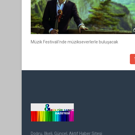
Müzik Festivali’nde müzikseverlerle buluşacak
Doğru, İlkeli, Güncel, Aktif Haber Sitesi