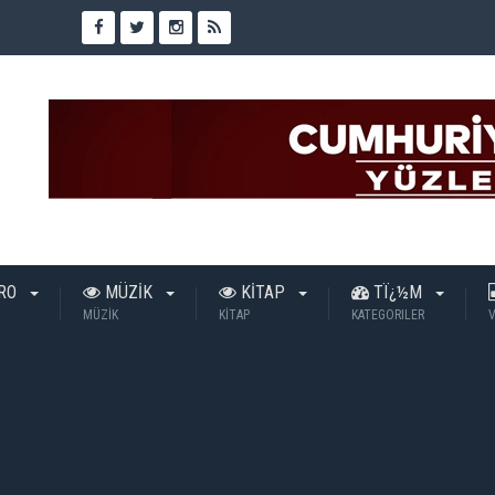
TRO
MÜZİK
KİTAP
TÏ¿½M
MÜZİK
KİTAP
KATEGORILER
V