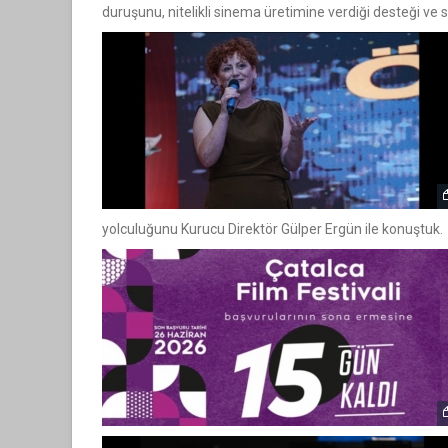
duruşunu, nitelikli sinema üretimine verdiği desteği ve s
yolculuğunu Kurucu Direktör Gülper Ergün ile konuştuk.