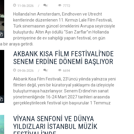
11-06-2026
7772
Hollanda’nın Amsterdam, Eindhoven ve Utrecht
kentlerinde düzenlenen 11. Kırmızı Lale Film Festivali,
Türk sinemasının güncel örneklerini Avrupa seyircisiyle
buluşturdu. Altın Ayı ödüllü “Sarı Zarflar”ın Hollanda
prömiyerine de ev sahipliği yapan festival, on gün
 bir araya getirdi.
AKBANK KISA FİLM FESTİVALİ'NDE
SENEM ERDİNE DÖNEMİ BAŞLIYOR
09-06-2026
6694
Akbank Kısa Film Festivali, 23’üncü yılında yalnızca yeni
filmleri değil, yeni bir küratoryal yaklaşımı da izleyiciyle
buluşturmaya hazırlanıyor. Senem Erdine’nin sanat
yönetmenliğinde 16-24 Mart 2027 tarihleri arasında
gerçekleştirilecek festival için başvurular 1 Temmuz
VİYANA SENFONİ VE DÜNYA
YILDIZLARI İSTANBUL MÜZİK