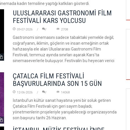
inemada kadın temsiline yaptığı katkıları gösterdi.
ULUSLARARASI GASTRONOMİ FİLM
FESTİVALİ KARS YOLCUSU
09-07-2026
2708
Gastronomi sinemasını sadece tabaktaki yemekle değil;
coğrafyanın, iklimin, göçlerin ve insan emeğinin ortak
hafızasıyla ele alan Uluslararası Gastronomi Film
Festivali, temmuz ayında sınırları aşarak Kars'ta
sinemaseverlerle buluşuyor. Festivalin bu heyecan verici
ÇATALCA FİLM FESTİVALİ
BAŞVURULARINDA SON 15 GÜN
12-06-2026
14068
İstanbul’un kültür sanat hayatına yeni bir soluk getiren
SİNEMA
Çatalca Film Festivali için geri sayım başladı;
yönetmenlerin projeleriyle yarışabileceği organizasyonda
son başvuru tarihi 26 Haziran.
ALTIN KOZA'NIN ONUR ÖDÜLLERİ FERZAN