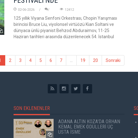
FESTİVALİ’NDE
02-06-2026
12412
125 yıllık Viyana Senfoni Orkestrası, Chopin Yarışması
birincisi Bruce Liu, viyolonsel virtüözü Kian Soltani ve
dünyaca ünlü piyanist Behzod Abduraimov, 11-25
Haziran tarihleri arasında düzenlenecek 54. İstanbul
1
2
3
4
5
6
7
...
19
20
Sonraki
SON EKLENENLER
S
ADANA ALTIN KOZA'DA ORHAN
KEMAL EMEK ÖDÜLLERİ ÜÇ
USTA İSME