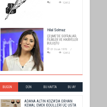
12412
Hilal Solmaz
ÇEŞME'DE SOFRALAR,
FİLMLER VE HİKÂYELER
BULUŞTU
01 Ocak 1970
12412
BUGÜN
DÜN
BU HAFTA
BU AY
ADANA ALTIN KOZA'DA ORHAN
KEMAL EMEK ÖDÜLLERİ ÜÇ USTA