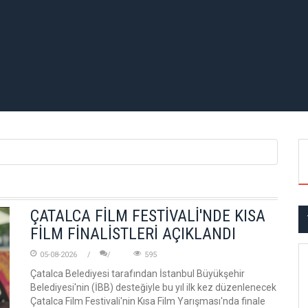
ÇATALCA FİLM FESTİVALİ'NDE KISA
FİLM FİNALİSTLERİ AÇIKLANDI
05-08-2026
595
Çatalca Belediyesi tarafından İstanbul Büyükşehir
Belediyesi'nin (İBB) desteğiyle bu yıl ilk kez düzenlenecek
Çatalca Film Festivali'nin Kısa Film Yarışması'nda finale