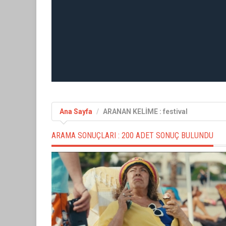
Ana Sayfa
ARANAN KELİME : festival
ARAMA SONUÇLARI :
200 ADET SONUÇ BULUNDU