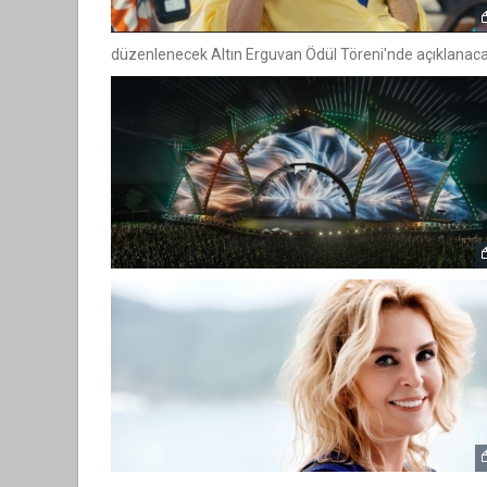
düzenlenecek Altın Erguvan Ödül Töreni'nde açıklanaca