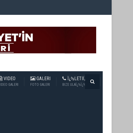
VIDEO
GALERI
Ï¿½LETIÏ¿½IM
IDEO GALERI
FOTO GALERI
BIZE ULAÏ¿½Ï¿½N