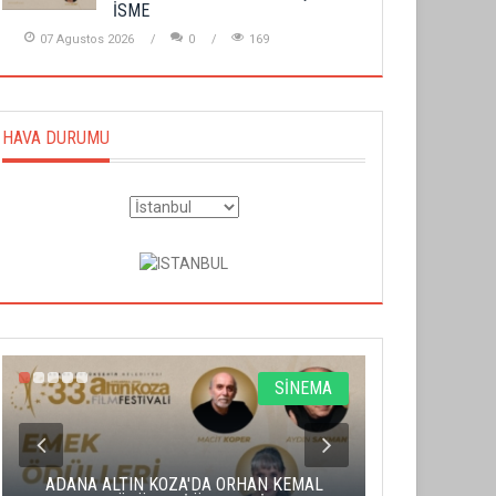
İSME
07 Agustos 2026
0
169
HAVA DURUMU
SİNEMA
ADANA ALTIN KOZA'DA ORHAN KEMAL
ALTIN PORTA