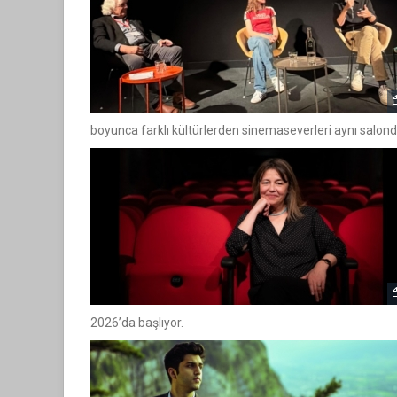
boyunca farklı kültürlerden sinemaseverleri aynı salonda
2026’da başlıyor.