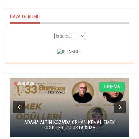
HAVA DURUMU
A
SİNEMA
K
ADANA ALTIN KOZA'DA ORHAN KEMAL EMEK
A
ÖDÜLLERİ ÜÇ USTA İSME