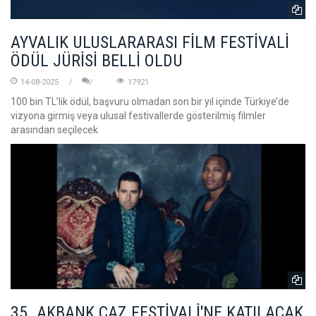
AYVALIK ULUSLARARASI FİLM FESTİVALİ
ÖDÜL JÜRİSİ BELLİ OLDU
14-08-2025
17921
100 bin TL’lik ödül, başvuru olmadan son bir yıl içinde Türkiye’de
vizyona girmiş veya ulusal festivallerde gösterilmiş filmler
arasından seçilecek
35. AKBANK CAZ FESTİVALİ'NE KATILACAK