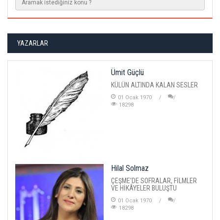
YAZARLAR
Ümit Güçlü
KÜLÜN ALTINDA KALAN SESLER
01 Ocak 1970
18298
Hilal Solmaz
ÇEŞME'DE SOFRALAR, FİLMLER
VE HİKÂYELER BULUŞTU
01 Ocak 1970
18298