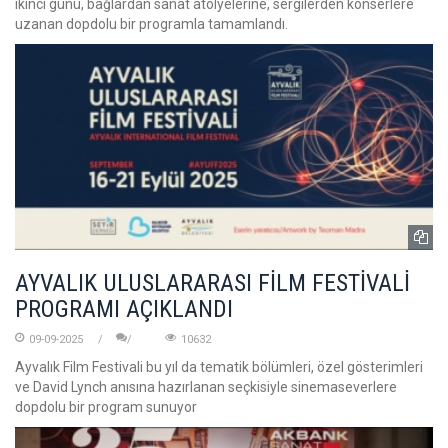
ikinci günü, bağlardan sanat atölyelerine, sergilerden konserlere
uzanan dopdolu bir programla tamamlandı.
AYVALIK ULUSLARARASI FİLM FESTİVALİ
PROGRAMI AÇIKLANDI
09-09-2025
10632
Ayvalık Film Festivali bu yıl da tematik bölümleri, özel gösterimleri
ve David Lynch anısına hazırlanan seçkisiyle sinemaseverlere
dopdolu bir program sunuyor