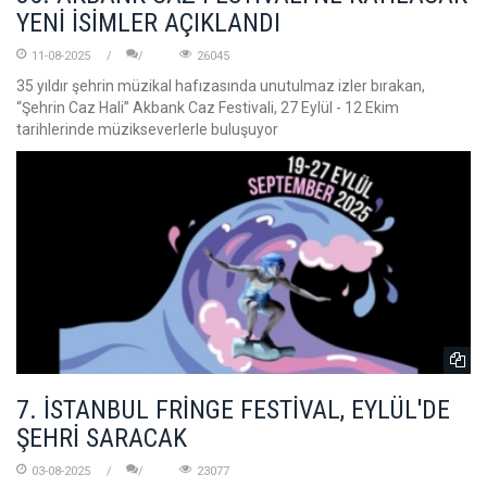
YENİ İSİMLER AÇIKLANDI
11-08-2025
26045
35 yıldır şehrin müzikal hafızasında unutulmaz izler bırakan,
“Şehrin Caz Hali” Akbank Caz Festivali, 27 Eylül - 12 Ekim
tarihlerinde müzikseverlerle buluşuyor
7. İSTANBUL FRİNGE FESTİVAL, EYLÜL'DE
ŞEHRİ SARACAK
03-08-2025
23077