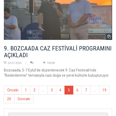
9. BOZCAADA CAZ FESTİVALİ PROGRAMINI
AÇIKLADI
23-07-2025
18298
Bozcaada, 5-7 Eylül’de düzenlenecek 9. Caz Festivali’nde
“Bedenlenme” temasıyla cazı doğa ve yerel kültürle buluşturuyor
Önceki
1
2
...
3
4
5
6
7
...
19
20
Sonraki