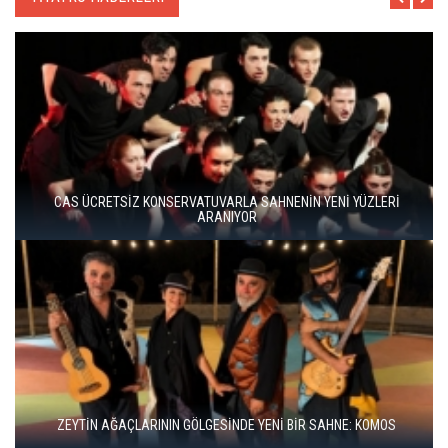
BERGAMA BİR KEZ DAHA TİYATRONUN SAHNESİ OLUYOR
BBT’DE REKOR SEYİRCİ, YENİ REPERTUVAR