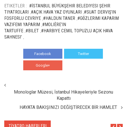
ETIKETLER :
#İSTANBUL BÜYÜKŞEHIR BELEDIYESI ŞEHIR
TIYATROLARI
#AÇIK HAVA YAZ OYUNLARI
#SUAT DERVIŞ’IN
,
,
FOSFORLU CEVRIYE
#HALDUN TANER
#GÖZLERIMI KAPARIM
,
,
VAZIFEMI YAPARIM
#MOLIÈRE’IN
,
TARTUFFE
#BILET
#HARBIYE CEMIL TOPUZLU AÇIK HAVA
,
,
SAHNESI’
,
Facebook
Twitter
Google+
WhatsApp
Monologlar Müzesi, İstanbul Hikayeleriyle Sezonu
Kapattı
HAYATA BAKIŞINIZI DEĞİŞTİRECEK BİR HAMLET
TİYATRO HABERLERI