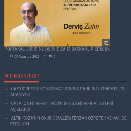
PORTAKAL JÜRİSİNE DERVİŞ ZAİM BAŞKANLIK EDECEK
05 Agustos 2026
0
SON EKLENENLER
CAS ÜCRETSİZ KONSERVATUVARLA SAHNENİN YENİ YÜZLERİ
ARANIYOR
ÇATALCA FİLM FESTİVALİ'NDE KISA FİLM FİNALİSTLERİ
AÇIKLANDI
ALTIN KOZA'NIN ONUR ÖDÜLLERİ FERZAN ÖZPETEK VE VAHİDE
PERÇİN'İN