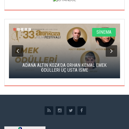
A
SİNEMA
K
ADANA ALTIN KOZA'DA ORHAN KEMAL EMEK
A
ÖDÜLLERİ ÜÇ USTA İSME