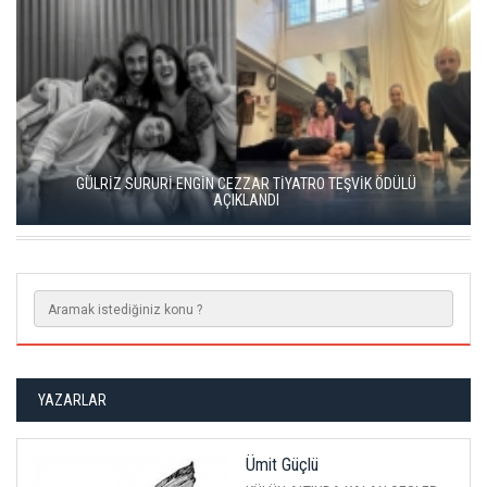
KISALAR, ÇAĞIN ÇELİŞKİLERİNİ SAHNEYE TAŞIYOR
YAZARLAR
Ümit Güçlü