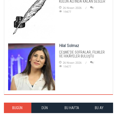
KÜLÜN ALTINDA KALAN SESLER
26 Nisan 2026
19477
Hilal Solmaz
ÇEŞME'DE SOFRALAR, FİLMLER
VE HİKÂYELER BULUŞTU
26 Nisan 2026
19477
BUGÜN
DÜN
BU HAFTA
BU AY