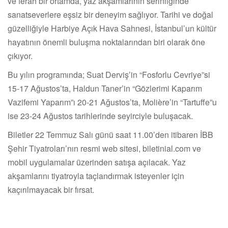
ve ferah bir ortamda, yaz akşamlarının serinliğinde
sanatseverlere eşsiz bir deneyim sağlıyor. Tarihi ve doğal
güzelliğiyle Harbiye Açık Hava Sahnesi, İstanbul’un kültür
hayatının önemli buluşma noktalarından biri olarak öne
çıkıyor.
Bu yılın programında; Suat Derviş’in “Fosforlu Cevriye”si
15-17 Ağustos’ta, Haldun Taner’in “Gözlerimi Kaparım
Vazifemi Yaparım”ı 20-21 Ağustos’ta, Molière’in “Tartuffe”u
ise 23-24 Ağustos tarihlerinde seyirciyle buluşacak.
Biletler 22 Temmuz Salı günü saat 11.00’den itibaren İBB
Şehir Tiyatroları’nın resmi web sitesi, biletinial.com ve
mobil uygulamalar üzerinden satışa açılacak. Yaz
akşamlarını tiyatroyla taçlandırmak isteyenler için
kaçırılmayacak bir fırsat.