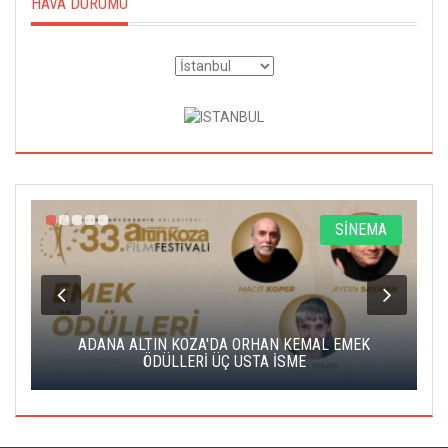
HAVA DURUMU
A
SİNEMA
K
ADANA ALTIN KOZA'DA ORHAN KEMAL EMEK
A
ÖDÜLLERİ ÜÇ USTA İSME