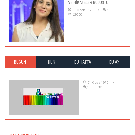
VE HİKÂYELER BULUŞTU
01 Ocak 1970
29300
BUGÜN
DÜN
BU HAFTA
BU AY
01 Ocak 1970