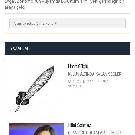
Evgar, Bonomo’nun Rüyamda Buluttum isimli yeni şarkısı için bir
araya geldi
YAZARLAR
Ümit Güçlü
KÜLÜN ALTINDA KALAN SESLER
01 Ocak 1970
29300
Hilal Solmaz
ÇEŞME'DE SOFRALAR, FİLMLER