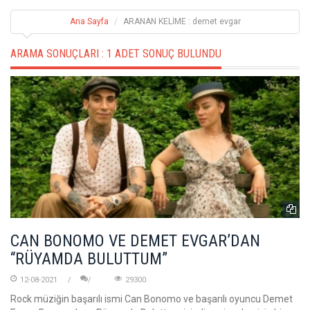
Ana Sayfa
ARANAN KELİME : demet evgar
ARAMA SONUÇLARI :
1 ADET SONUÇ BULUNDU
CAN BONOMO VE DEMET EVGAR’DAN
“RÜYAMDA BULUTTUM”
12-08-2021
29300
Rock müziğin başarılı ismi Can Bonomo ve başarılı oyuncu Demet