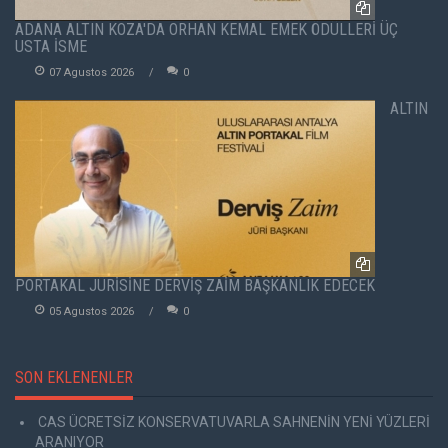
ADANA ALTIN KOZA'DA ORHAN KEMAL EMEK ÖDÜLLERİ ÜÇ
USTA İSME
07 Agustos 2026
0
ALTIN
PORTAKAL JÜRİSİNE DERVİŞ ZAİM BAŞKANLIK EDECEK
05 Agustos 2026
0
SON EKLENENLER
CAS ÜCRETSİZ KONSERVATUVARLA SAHNENİN YENİ YÜZLERİ
ARANIYOR