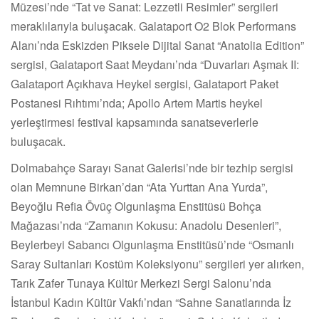
Müzesi’nde “Tat ve Sanat: Lezzetli Resimler” sergileri
meraklılarıyla buluşacak. Galataport O2 Blok Performans
Alanı’nda Eskizden Piksele Dijital Sanat “Anatolia Edition”
sergisi, Galataport Saat Meydanı’nda “Duvarları Aşmak II:
Galataport Açıkhava Heykel sergisi, Galataport Paket
Postanesi Rıhtımı’nda; Apollo Artem Martis heykel
yerleştirmesi festival kapsamında sanatseverlerle
buluşacak.
Dolmabahçe Sarayı Sanat Galerisi’nde bir tezhip sergisi
olan Memnune Birkan’dan “Ata Yurttan Ana Yurda”,
Beyoğlu Refia Övüç Olgunlaşma Enstitüsü Bohça
Mağazası’nda “Zamanın Kokusu: Anadolu Desenleri”,
Beylerbeyi Sabancı Olgunlaşma Enstitüsü’nde “Osmanlı
Saray Sultanları Kostüm Koleksiyonu” sergileri yer alırken,
Tarık Zafer Tunaya Kültür Merkezi Sergi Salonu’nda
İstanbul Kadın Kültür Vakfı’ndan “Sahne Sanatlarında İz