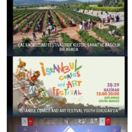
ÇAL BAĞBOZUMU FESTIVALI’NDE KÜLTÜR, SANAT VE BAĞCILIK
BIR ARADA
İSTANBUL COMICS AND ART FESTIVAL YOUTH ÜSKÜDAR'DA