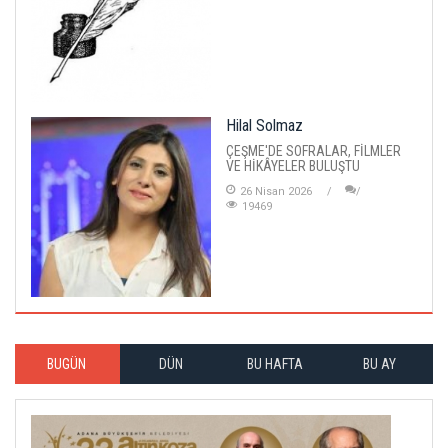
Hilal Solmaz
ÇEŞME'DE SOFRALAR, FİLMLER
VE HİKÂYELER BULUŞTU
26 Nisan 2026
19469
BUGÜN
DÜN
BU HAFTA
BU AY