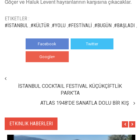
Göçer ve Haluk Levent hayranlarının karşısına çıkacaklar.
ETIKETLER :
#İSTANBUL
#KÜLTÜR
#YOLU
#FESTİVALİ
#BUGÜN
#BAŞLADI
,
,
,
,
,
,
Facebook
Twitter
Google+
WhatsApp
İSTANBUL COCKTAIL FESTIVAL KÜÇÜKÇİFTLİK
PARK’TA
ATLAS 1948’DE SANATLA DOLU BİR KIŞ
ETKINLIK HABERLERI