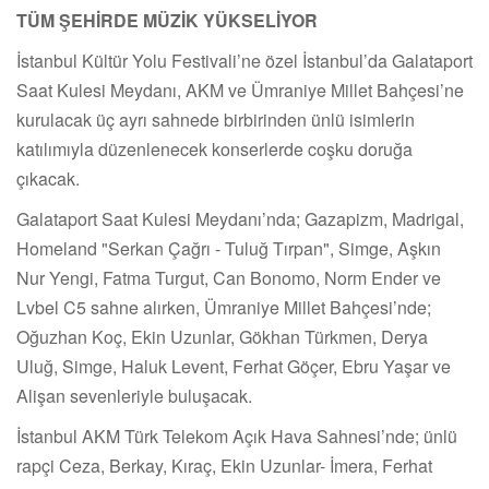
TÜM ŞEHİRDE MÜZİK YÜKSELİYOR
İstanbul Kültür Yolu Festivali’ne özel İstanbul’da Galataport
Saat Kulesi Meydanı, AKM ve Ümraniye Millet Bahçesi’ne
kurulacak üç ayrı sahnede birbirinden ünlü isimlerin
katılımıyla düzenlenecek konserlerde coşku doruğa
çıkacak.
Galataport Saat Kulesi Meydanı’nda; Gazapizm, Madrigal,
Homeland "Serkan Çağrı - Tuluğ Tırpan", Simge, Aşkın
Nur Yengi, Fatma Turgut, Can Bonomo, Norm Ender ve
Lvbel C5 sahne alırken, Ümraniye Millet Bahçesi’nde;
Oğuzhan Koç, Ekin Uzunlar, Gökhan Türkmen, Derya
Uluğ, Simge, Haluk Levent, Ferhat Göçer, Ebru Yaşar ve
Alişan sevenleriyle buluşacak.
İstanbul AKM Türk Telekom Açık Hava Sahnesi’nde; ünlü
rapçi Ceza, Berkay, Kıraç, Ekin Uzunlar- İmera, Ferhat