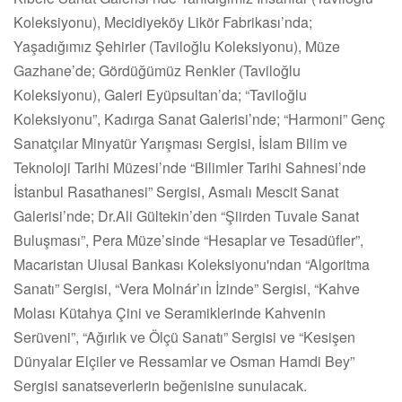
Koleksiyonu), Mecidiyeköy Likör Fabrikası’nda;
Yaşadığımız Şehirler (Taviloğlu Koleksiyonu), Müze
Gazhane’de; Gördüğümüz Renkler (Taviloğlu
Koleksiyonu), Galeri Eyüpsultan’da; “Taviloğlu
Koleksiyonu”, Kadırga Sanat Galerisi’nde; “Harmoni” Genç
Sanatçılar Minyatür Yarışması Sergisi, İslam Bilim ve
Teknoloji Tarihi Müzesi’nde “Bilimler Tarihi Sahnesi’nde
İstanbul Rasathanesi” Sergisi, Asmalı Mescit Sanat
Galerisi’nde; Dr.Ali Gültekin’den “Şiirden Tuvale Sanat
Buluşması”, Pera Müze’sinde “Hesaplar ve Tesadüfler”,
Macaristan Ulusal Bankası Koleksiyonu'ndan “Algoritma
Sanatı” Sergisi, “Vera Molnár’ın İzinde” Sergisi, “Kahve
Molası Kütahya Çini ve Seramiklerinde Kahvenin
Serüveni”, “Ağırlık ve Ölçü Sanatı” Sergisi ve “Kesişen
Dünyalar Elçiler ve Ressamlar ve Osman Hamdi Bey”
Sergisi sanatseverlerin beğenisine sunulacak.