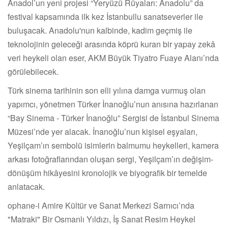
Anadol’un yeni projesi “Yeryüzü Rüyaları: Anadolu” da
festival kapsamında ilk kez İstanbullu sanatseverler ile
buluşacak. Anadolu'nun kalbinde, kadim geçmiş ile
teknolojinin geleceği arasında köprü kuran bir yapay zekâ
veri heykeli olan eser, AKM Büyük Tiyatro Fuaye Alanı’nda
görülebilecek.
Türk sinema tarihinin son elli yılına damga vurmuş olan
yapımcı, yönetmen Türker İnanoğlu’nun anısına hazırlanan
“Bay Sinema - Türker İnanoğlu” Sergisi de İstanbul Sinema
Müzesi’nde yer alacak. İnanoğlu’nun kişisel eşyaları,
Yeşilçam’ın sembolü isimlerin balmumu heykelleri, kamera
arkası fotoğraflarından oluşan sergi, Yeşilçam’ın değişim-
dönüşüm hikâyesini kronolojik ve biyografik bir temelde
anlatacak.
ophane-i Amire Kültür ve Sanat Merkezi Sarnıcı’nda
"Matraki" Bir Osmanlı Yıldızı, İş Sanat Resim Heykel