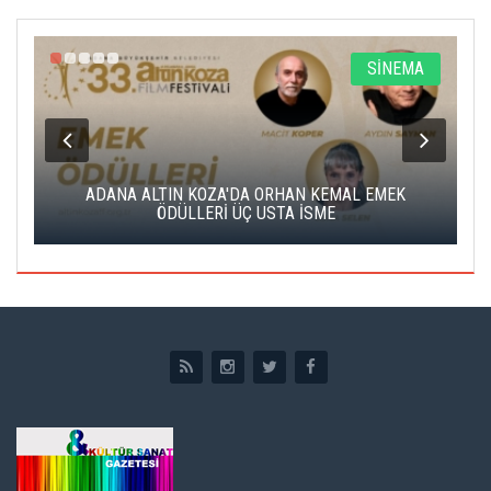
A
SİNEMA
K
ADANA ALTIN KOZA'DA ORHAN KEMAL EMEK
A
ÖDÜLLERİ ÜÇ USTA İSME