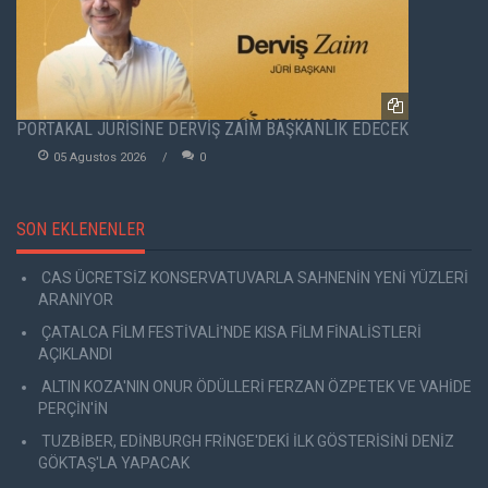
PORTAKAL JÜRİSİNE DERVİŞ ZAİM BAŞKANLIK EDECEK
05 Agustos 2026
0
SON EKLENENLER
CAS ÜCRETSİZ KONSERVATUVARLA SAHNENİN YENİ YÜZLERİ
ARANIYOR
ÇATALCA FİLM FESTİVALİ'NDE KISA FİLM FİNALİSTLERİ
AÇIKLANDI
ALTIN KOZA'NIN ONUR ÖDÜLLERİ FERZAN ÖZPETEK VE VAHİDE
PERÇİN'İN
TUZBİBER, EDİNBURGH FRİNGE'DEKİ İLK GÖSTERİSİNİ DENİZ
GÖKTAŞ'LA YAPACAK