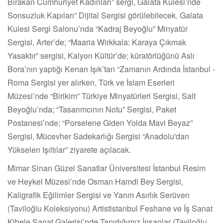
Bırakan Cumhuriyet Kadınları” sergi, Galata Kulesi’nde
Sonsuzluk Kapıları” Dijital Sergisi görülebilecek. Galata
Kulesi Sergi Salonu’nda “Kadraj Beyoğlu” Minyatür
Sergisi, Arter’de; “Maaria Wirkkala: Karaya Çıkmak
Yasaktır” sergisi, Kalyon Kültür’de; küratörlüğünü Aslı
Bora’nın yaptığı Kenan Işık’tan “Zamanın Ardında İstanbul -
Roma Sergisi yer alırken, Türk ve İslam Eserleri
Müzesi’nde “Birikim” Türkiye Minyatürleri Sergisi, Salt
Beyoğlu’nda; “Tasarımcının Notu” Sergisi, Paket
Postanesi’nde; “Porselene Giden Yolda Mavi Beyaz”
Sergisi, Mücevher Sadekarlığı Sergisi “Anadolu'dan
Yükselen Işıltılar” ziyarete açılacak.
Mimar Sinan Güzel Sanatlar Üniversitesi İstanbul Resim
ve Heykel Müzesi’nde Osman Hamdi Bey Sergisi,
Kaligrafik Eğilimler Sergisi ve Yarım Asırlık Serüven
(Taviloğlu Koleksiyonu) Artististanbul Feshane ve İş Sanat
Kibele Sanat Galerisi’nde Tanıdığımız İnsanlar (Taviloğlu