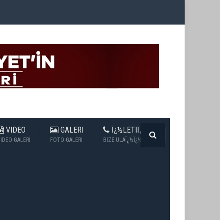
VIDEO
GALERI
Ï¿½LETIÏ¿½IM
IDEO GALERI
FOTO GALERI
BIZE ULAÏ¿½Ï¿½N