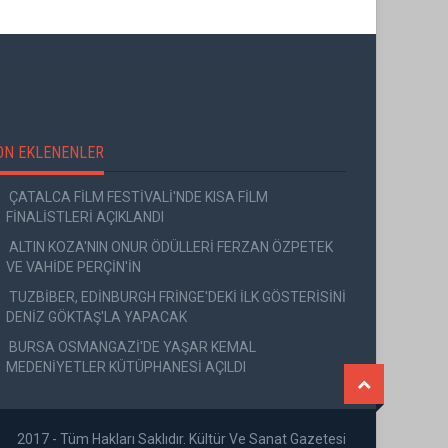
ON EKLENENLER
ÇATALCA FİLM FESTİVALİ'NDE KISA FİLM
FİNALİSTLERİ AÇIKLANDI
ALTIN KOZA'NIN ONUR ÖDÜLLERİ FERZAN ÖZPETEK
VE VAHİDE PERÇİN'İN
TUZBİBER, EDİNBURGH FRİNGE'DEKİ İLK GÖSTERİSİNİ
DENİZ GÖKTAŞ'LA YAPACAK
BURSA OSMANGAZİ'DE YAŞAR KEMAL
MEDENİYETLER KÜTÜPHANESİ AÇILDI
2017 - Tüm Hakları Saklıdır. Kültür Ve Sanat Gazetesi