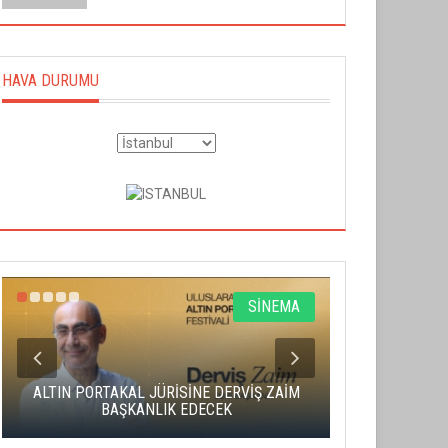
HAVA DURUMU
SİNEMA
ALTIN PORTAKAL JÜRİSİNE DERVİŞ ZAİM
CAS ÜCRE
BAŞKANLIK EDECEK
SAHNENİN 