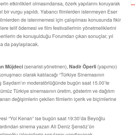
elerin etkinlikleri olmasındansa, özerk yapılarını koruyarak
el bir vurgu yapıldı. Yabancı filmlerden istenmeyen Eser
 filmlerden de istenmemesi için çalışılması konusunda fikir
llere telif ödemesi ve film festivallerinin yönetmeliklerini
nerilerin de konuşulduğu Forumdan çıkan sonuçlar, yıl
la da paylaşılacak.
n Müjdeci
(senarist-yönetmen),
Nadir Öperli
(yapımcı)
konuşmacı olarak katılacağı “Türkiye Sinemasının
rış Saydam’ın moderatörlüğünde bugün saat 15.00’te
ümüz Türkiye sinemasının üretim, gösterim ve dağıtım
an değişimlerin çekilen filmlerin içerik ve biçimlerine
yesi “Yol Kenarı” ise bugün saat 19:30’da Beyoğlu
n ardından sinema yazarı Ali Deniz Şensöz’ün
imoğlu izleyicilerin sorularını yanıtlayacak.