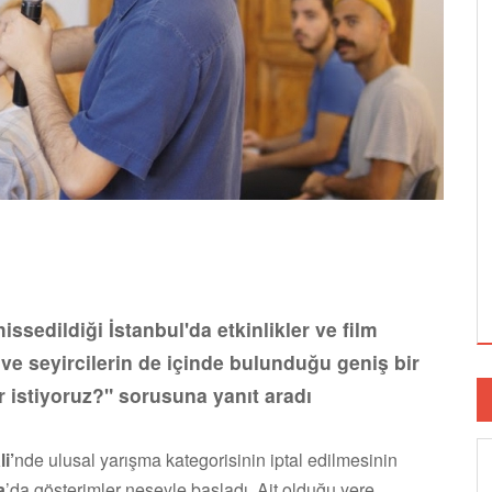
ssedildiği İstanbul'da etkinlikler ve film
 ve seyircilerin de içinde bulunduğu geniş bir
er istiyoruz?" sorusuna yanıt aradı
i’
nde ulusal yarışma kategorisinin iptal edilmesinin
a
’da gösterimler neşeyle başladı. Ait olduğu yere,