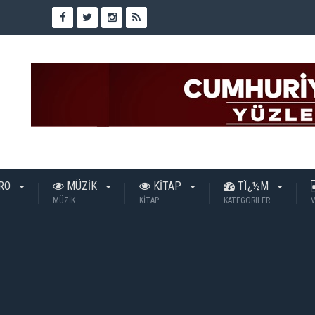
TRO
MÜZİK
KİTAP
TÏ¿½M
MÜZİK
KİTAP
KATEGORILER
V