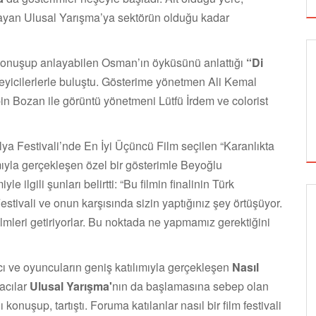
layan Ulusal Yarışma’ya sektörün olduğu kadar
i konuşup anlayabilen Osman’ın öyküsünü anlattığı
“Di
eyicilerlerle buluştu. Gösterime yönetmen Ali Kemal
n Bozan ile görüntü yönetmeni Lütfü İrdem ve colorist
lya Festivali’nde En İyi Üçüncü Film seçilen “Karanlıkta
ımıyla gerçekleşen özel bir gösterimle Beyoğlu
 ilgili şunları belirtti: “Bu filmin finalinin Türk
stivali ve onun karşısında sizin yaptığınız şey örtüşüyor.
GÖRSEL SANATLAR
ilmleri getiriyorlar. Bu noktada ne yapmamız gerektiğini
mcı ve oyuncuların geniş katılımıyla gerçekleşen
Nasıl
TUZBİBER, EDİNBURGH FRİNGE'DEKİ İLK
acılar
Ulusal Yarışma'
nın da başlamasına sebep olan
GÖSTERİSİNİ DENİZ GÖKTAŞ'LA YAPACAK
ı konuşup, tartıştı. Foruma katılanlar nasıl bir film festivali