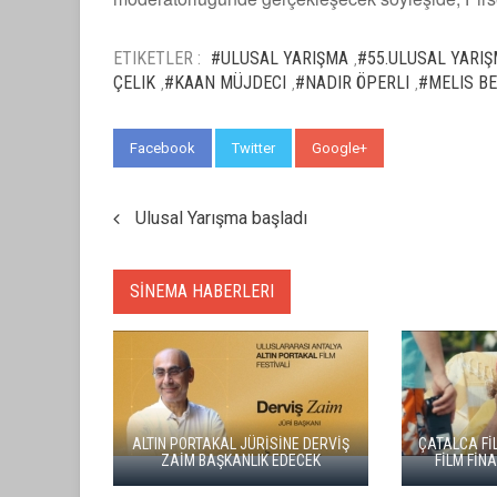
ETIKETLER :
#ULUSAL YARIŞMA
#55.ULUSAL YARI
,
ÇELIK
#KAAN MÜJDECI
#NADIR ÖPERLI
#MELIS BE
,
,
,
Facebook
Twitter
Google+
WhatsApp
Ulusal Yarışma başladı
SİNEMA HABERLERI
ZA'NIN ONUR ÖDÜLLERİ
 ÖZPETEK VE VAHİDE
ADANA ALTIN KOZA'DA JÜRİ
PERÇİN'İN
BAŞKANI ZUHAL OLCAY