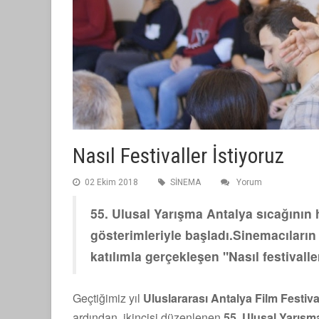
Nasıl Festivaller İstiyoruz
02 Ekim 2018
SİNEMA
Yorum
55. Ulusal Yarışma Antalya sıcağının hi
gösterimleriyle başladı.Sinemacıların
katılımla gerçekleşen "Nasıl festivall
Geçtiğimiz yıl
Uluslararası Antalya Film Festival
ardından, ikincisi düzenlenen
55. Ulusal Yarışm