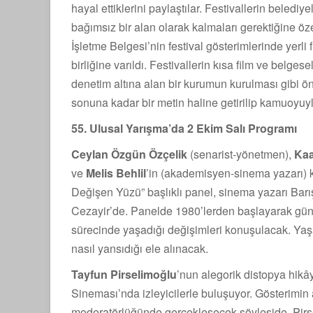
hayal ettiklerini paylaştılar. Festivallerin belediy
bağımsız bir alan olarak kalmaları gerektiğine öz
İşletme Belgesi’nin festival gösterimlerinde yerli
birliğine varıldı. Festivallerin kısa film ve belgese
denetim altına alan bir kurumun kurulması gibi ö
sonuna kadar bir metin haline getirilip kamuoyuy
55. Ulusal Yarışma’da 2 Ekim Salı Programı
Ceylan Özgün Özçelik
(senarist-yönetmen),
Kaa
ve
Melis Behlil
’in (akademisyen-sinema yazarı) 
Değişen Yüzü” başlıklı panel, sinema yazarı Ba
Cezayir’de. Panelde 1980’lerden başlayarak gün
sürecinde yaşadığı değişimleri konuşulacak. Yaşan
nasıl yansıdığı ele alınacak.
Tayfun Pirselimoğlu
’nun alegorik distopya hikâ
Sineması’nda izleyicilerle buluşuyor. Gösterimi
moderatörlüğünde gerçekleşecek söyleşide, Pirsel