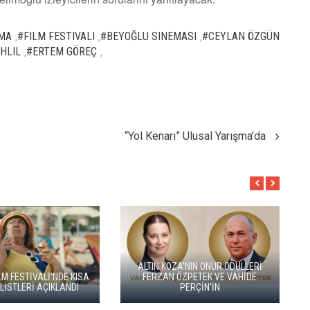
ŞMA
#FILM FESTIVALI
#BEYOĞLU SINEMASI
#CEYLAN ÖZGÜN
,
,
,
HLIL
#ERTEM GÖREÇ
,
,
“Yol Kenarı” Ulusal Yarışma'da
YEŞİM USTAOĞLU'NUN
"ARTAKALAN"I SAN SEBASTIÁN'DA
GO TÜRKİYE MİNİ DİZİLERİNİN Y
DÜNYA PRÖMİYERİNİ YAPACAK
ROTASI DOĞU KARADENİZ OL