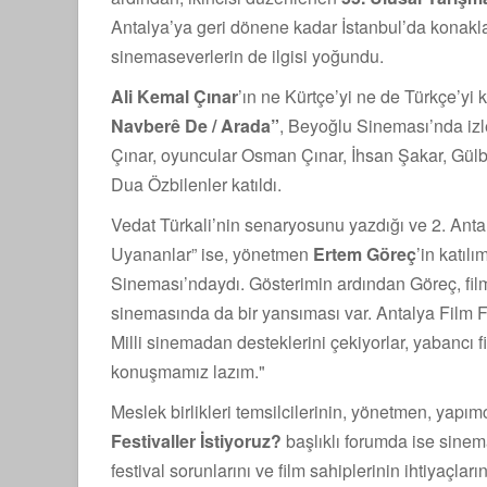
Antalya’ya geri dönene kadar İstanbul’da konak
sinemaseverlerin de ilgisi yoğundu.
Ali Kemal Çınar
’ın ne Kürtçe’yi ne de Türkçe’y
Navberê De / Arada”
, Beyoğlu Sineması’nda izl
Çınar, oyuncular
Osman Çınar, İhsan Şakar, Gülbi
Dua Özbilenler katıldı.
Vedat Türkali’nin senaryosunu yazdığı ve 2. Anta
Uyananlar” ise, yönetmen
Ertem Göreç
’in katıl
Sineması’ndaydı. Gösterimin ardından Göreç, filmiyle
sinemasında da bir yansıması var. Antalya Film Fe
Milli sinemadan desteklerini çekiyorlar, yabancı f
konuşmamız lazım."
Meslek birlikleri temsilcilerinin, yönetmen, yapı
Festivaller İstiyoruz?
başlıklı forumda ise sinem
festival sorunlarını ve film sahiplerinin ihtiyaçların