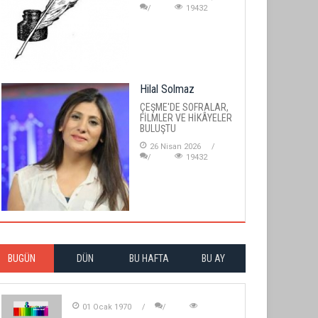
19432
Hilal Solmaz
ÇEŞME'DE SOFRALAR,
FİLMLER VE HİKÂYELER
BULUŞTU
26 Nisan 2026
19432
BUGÜN
DÜN
BU HAFTA
BU AY
01 Ocak 1970