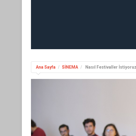
Ana Sayfa
SİNEMA
Nasıl Festivaller İstiyoru