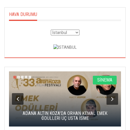
HAVA DURUMU
A
SİNEMA
K
ADANA ALTIN KOZA'DA ORHAN KEMAL EMEK
A
ÖDÜLLERİ ÜÇ USTA İSME