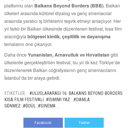
platformu olan
Balkans Beyond Borders (BBB)
, Balkan
ülkeleri arasında kültürel diyalog ve genç sinemacılar
arasında yaratıcı iş birliklerini teşvik etmeyi amaçlıyor. Her
yıl farklı bir Balkan ülkesinde düzenlenen festival, kısa film
aracılığıyla
bölgesel kimlik, çeşitlilik ve dayanışma
temalarını öne çıkarıyor.
Daha önce
Yunanistan, Arnavutluk ve Hırvatistan
gibi
ülkelerde gerçekleştirilen festival, bu yıl ilk kez Türkiye’de
düzenlenerek Balkan coğrafyasının genç sinemacılarını
İstanbul’da bir araya getirdi.
ETIKETLER :
#ULUSLARARASI 16. BALKANS BEYOND BORDERS
KISA FILM FESTIVALI
#İSMIMI YAZ
#DAMLA
,
,
SÖNMEZ
#ÖDÜL
#SINEMA
,
,
,
Facebook
Twitter