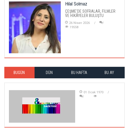
Hilal Solmaz
ÇEŞME'DE SOFRALAR, FİLMLER
VE HİKÂYELER BULUŞTU
26 Nisan 2026
19558
BUGÜN
DÜN
BU HAFTA
BU AY
01 Ocak 1970