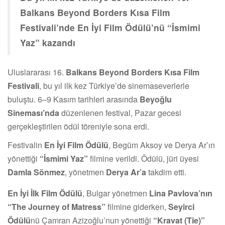
Balkans Beyond Borders Kısa Film
Festivali’nde En İyi Film Ödülü’nü “İsmimi
Yaz” kazandı
Uluslararası 16.
Balkans Beyond Borders Kısa Film
Festivali
, bu yıl ilk kez Türkiye’de sinemaseverlerle
buluştu. 6–9 Kasım tarihleri arasında
Beyoğlu
Sineması’nda
düzenlenen festival, Pazar gecesi
gerçekleştirilen ödül töreniyle sona erdi.
Festivalin
En İyi Film Ödülü
, Begüm Aksoy ve Derya Ar’ın
yönettiği
“İsmimi Yaz”
filmine verildi. Ödülü, jüri üyesi
Damla Sönmez
, yönetmen
Derya Ar’a
takdim etti.
En İyi İlk Film Ödülü
, Bulgar yönetmen
Lina Pavlova’nın
“The Journey of Matress”
filmine giderken,
Seyirci
Ödülü
nü Çamran Azizoğlu’nun yönettiği
“Kravat (Tie)”