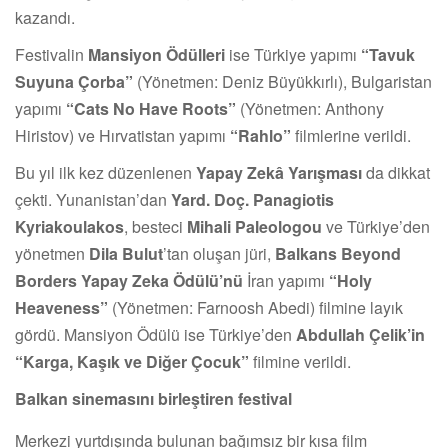
kazandı.
Festivalin
Mansiyon Ödülleri
ise Türkiye yapımı
“Tavuk
Suyuna Çorba”
(Yönetmen: Deniz Büyükkırlı), Bulgaristan
yapımı
“Cats No Have Roots”
(Yönetmen: Anthony
Hiristov) ve Hırvatistan yapımı
“Rahlo”
filmlerine verildi.
Bu yıl ilk kez düzenlenen
Yapay Zekâ Yarışması
da dikkat
çekti. Yunanistan’dan
Yard. Doç. Panagiotis
Kyriakoulakos
, besteci
Mihali Paleologou
ve Türkiye’den
yönetmen
Dila Bulut
’tan oluşan jüri,
Balkans Beyond
Borders Yapay Zeka Ödülü’nü
İran yapımı
“Holy
Heaveness”
(Yönetmen: Farnoosh Abedi) filmine layık
gördü. Mansiyon Ödülü ise Türkiye’den
Abdullah Çelik’in
“Karga, Kaşık ve Diğer Çocuk”
filmine verildi.
Balkan sinemasını birleştiren festival
Merkezi yurtdışında bulunan bağımsız bir kısa film