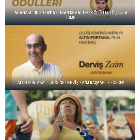
ALTIN KOZA'NIN ONUR ÖDÜLLERİ FERZAN ÖZPETEK VE VAHİDE
PERÇİN'İN
ADANA ALTIN KOZA'DA JÜRİ BAŞKANI ZUHAL OLCAY