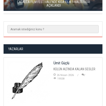
YEŞİM USTAOĞLU'NUN "ARTAKALAN"I SAN SEBASTIÁN'DA
DÜNYA PRÖMİYERİNİ YAPACAK
YAZARLAR
Ümit Güçlü
KÜLÜN ALTINDA KALAN SESLER
26 Nisan 2026
19558