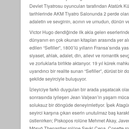
Devlet Tiyatrosu oyuncuları tarafından Atatürk Kü
tarihlerinde AKM Tiyatro Salonunda 2 perde ola
adaletin ve sevginin, acının ve umudun, dünün ve
Victor Hugo dendiğinde ilk akla gelen eserlerinde
dünyanın en çok okunan kitapları arasında yer alı
edilen “Sefiller”, 1800’lü yılların Fransa’sında y
siyaset, ahlak, adalet, din, ailevi ve romantik sev
ve zorluklarla birlikte aktarıyor. 19 yıl kürek m
uyandırıcı bir realite sunan “Sefiller”, dürüst bir d
şekilde seyirciyle buluşuyor.
İzleyiciye farklı duyguları bir arada yaşatacak o
sonrasında iyileşen Jean Valjean’in yaşam mücad
soluksuz bir döngüde deneyimletiyor. İpek Atagün 
seyirci karşına çıkan eserin unutulmaz baş kara
üstlenirken; Piskopos rolüne Mehmet Akay, Javert
Mösyö Thenardier rolüne Şevki Çepa, Cosette rol