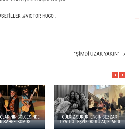
ÖZPETEK VE VAHİDE PERÇİN'İN
#SEFİLLER
#VICTOR HUGO
,
,
"ŞİMDİ UZAK YAKIN"
 ENGİN CEZZAR
BERGAMA BİR KEZ DAHA
BB
ÖDÜLÜ AÇIKLANDI
TİYATRONUN SAHNESİ OLUYOR