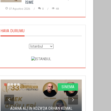
İSME
07 Agustos 2026
0
48
HAVA DURUMU
SİNEMA
ADANA ALTIN KOZA'DA ORHAN KEMAL
ALTIN PORTA