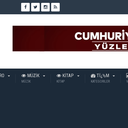
TRO
MÜZİK
KİTAP
TÏ¿½M
MÜZİK
KİTAP
KATEGORILER
V