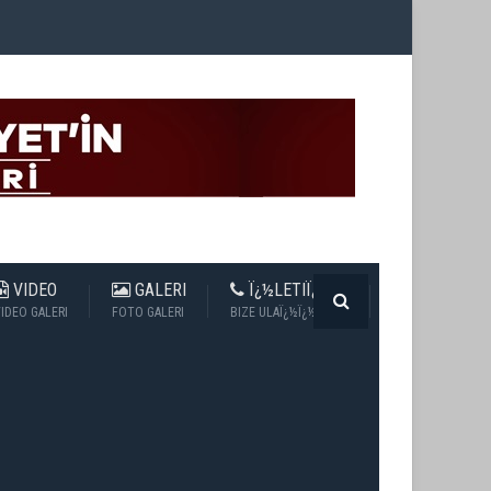
VIDEO
GALERI
Ï¿½LETIÏ¿½IM
IDEO GALERI
FOTO GALERI
BIZE ULAÏ¿½Ï¿½N