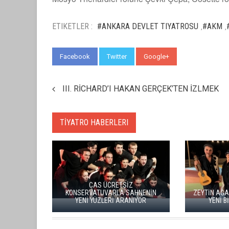
ETIKETLER :
#ANKARA DEVLET TIYATROSU
#AKM
,
,
Facebook
Twitter
Google+
WhatsApp
III. RİCHARD’I HAKAN GERÇEK’TEN İZLMEK
TİYATRO HABERLERI
İN
ZEYTİN AĞAÇLARININ GÖLGESİNDE
GÜLRİZ SURURİ
YENİ BİR SAHNE: KOMOS
TİYATRO TEŞVİK 