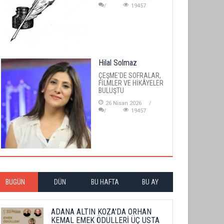
19457
Hilal Solmaz
ÇEŞME'DE SOFRALAR,
FİLMLER VE HİKÂYELER
BULUŞTU
26 Nisan 2026
19457
BUGÜN
DÜN
BU HAFTA
BU AY
ADANA ALTIN KOZA'DA ORHAN
KEMAL EMEK ÖDÜLLERİ ÜÇ USTA