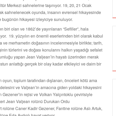
ltür Merkezi sahnelerine taşınıyor. 19, 20, 21 Ocak
rak sahnelenecek oyunda, insanın evrensel hikayesinde
 bugünün hikayesi izleyiciye sunuluyor.
n biri olan ve 1862’de yayınlanan “Sefiller”, hala
yor. 19. yüzyılın en önemli eserlerinden biri olarak kabul
asa ve merhametin doğasının incelenmesiyle birlikte; tarih,
ginin türlerini ve doğası konularını halkın yaşadığı sefalet
ahkumluğu yapan Jean Valjean’in hayatı üzerinden merak
ostun anlattığı gerçek bir olay kadar etkileyici ve daim bir
lan oyun, toplum tarafından dışlanan, önceleri kötü ama
elesini ve Valjean’in amacına giden yoldaki hikayesini
SİNEMA
Gezener’in rejisi ve Volkan Yalçıntoklu çevirisiyle
kteri Jean Valjean rolünü Durukan Ordu
 rolüne Caner Kadir Gezener, Fantine rolüne Aslı Artuk,
ALTIN KOZA'NIN ONUR ÖDÜLLERİ FERZAN
üne Eda Aydınlı hayat veriyor.