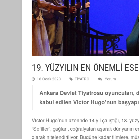
19. YÜZYILIN EN ÖNEMLİ ES
16 Ocak 2023
TİYATRO
Yorum
Ankara Devlet Tiyatrosu oyuncuları, d
kabul edilen Victor Hugo’nun başyapı
Victor Hugo’nun üzerinde 14 yıl çalıştığı, 18. yü
“Sefiller”, çağları, coğrafyaları aşarak dünyanın 
olarak nitelendiriliyor. Bugüne kadar filmlere, müz