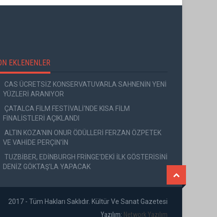
ON EKLENENLER
CAS ÜCRETSİZ KONSERVATUVARLA SAHNENİN YENİ
YÜZLERİ ARANIYOR
ÇATALCA FİLM FESTİVALİ'NDE KISA FİLM
FİNALİSTLERİ AÇIKLANDI
ALTIN KOZA'NIN ONUR ÖDÜLLERİ FERZAN ÖZPETEK
VE VAHİDE PERÇİN'İN
TUZBİBER, EDİNBURGH FRİNGE'DEKİ İLK GÖSTERİSİNİ
DENİZ GÖKTAŞ'LA YAPACAK
2017 - Tüm Hakları Saklıdır. Kültür Ve Sanat Gazetesi
Yazılım:
Network Yazılım