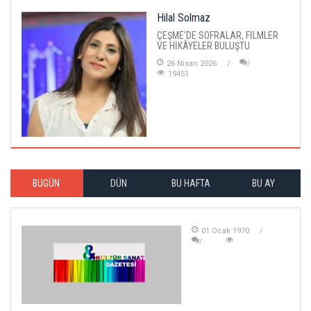
Hilal Solmaz
ÇEŞME'DE SOFRALAR, FİLMLER
VE HİKÂYELER BULUŞTU
26 Nisan 2026
19451
BUGÜN
DÜN
BU HAFTA
BU AY
01 Ocak 1970