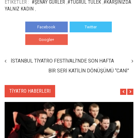
ETIKETLER :
#ŞENAY GÜRLER
#TUĞRUL TÜLEK
#KARŞINIZDA
,
,
YALNIZ KADIN
,
Facebook
Twitter
Google+
WhatsApp
İSTANBUL TİYATRO FESTİVALİ'NDE SON HAFTA
BİR SERİ KATİLİN DÖNÜŞÜMÜ “CANİ”
TİYATRO HABERLERI