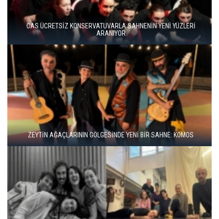
BERGAMA BİR KEZ DAHA TİYATRONUN SAHNESİ OLUYOR
BBT’DE REKOR SEYİRCİ, YENİ REPERTUVAR