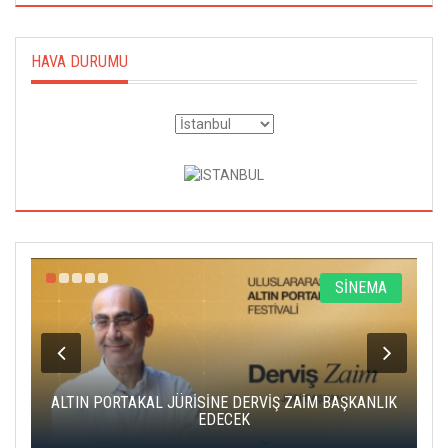
HAVA DURUMU
R
SİNEMA
ALTIN PORTAKAL JÜRİSİNE DERVİŞ ZAİM BAŞKANLIK
C
EDECEK