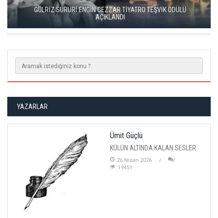
KISALAR, ÇAĞIN ÇELİŞKİLERİNİ SAHNEYE TAŞIYOR
YAZARLAR
Ümit Güçlü
KÜLÜN ALTINDA KALAN SESLER
26 Nisan 2026
19451