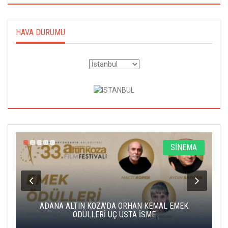
HAVA DURUMU
A
SİNEMA
K
ADANA ALTIN KOZA'DA ORHAN KEMAL EMEK
A
ÖDÜLLERİ ÜÇ USTA İSME