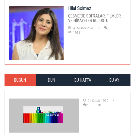
Hilal Solmaz
ÇEŞME'DE SOFRALAR, FİLMLER
VE HİKÂYELER BULUŞTU
26 Nisan 2026
19511
BUGÜN
DÜN
BU HAFTA
BU AY
01 Ocak 1970