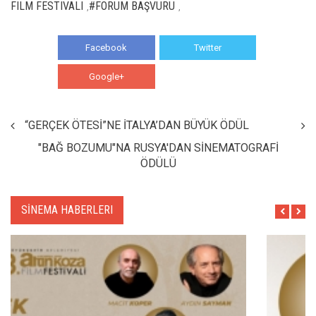
FILM FESTIVALI
#FORUM BAŞVURU
,
,
Facebook
Twitter
Google+
WhatsApp
“GERÇEK ÖTESİ”NE İTALYA’DAN BÜYÜK ÖDÜL
"BAĞ BOZUMU"NA RUSYA'DAN SİNEMATOGRAFİ
ÖDÜLÜ
SİNEMA HABERLERI