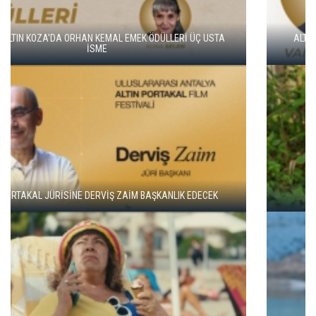
ALTIN KOZA'NIN ONUR ÖDÜLLERİ FERZAN ÖZPETEK VE VAHİDE
PERÇİN'İN
ADANA ALTIN KOZA'DA JÜRİ BAŞKANI ZUHAL OLCAY