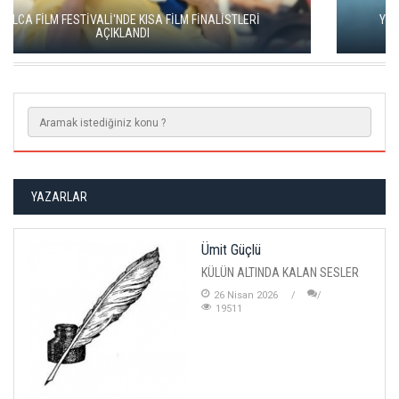
YEŞİM USTAOĞLU'NUN "ARTAKALAN"I SAN SEBASTIÁN'DA
DÜNYA PRÖMİYERİNİ YAPACAK
YAZARLAR
Ümit Güçlü
KÜLÜN ALTINDA KALAN SESLER
26 Nisan 2026
19511