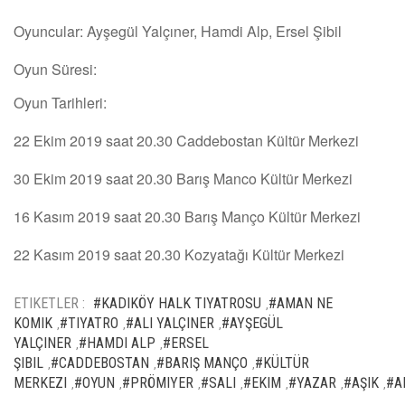
Oyuncular: Ayşegül Yalçıner, Hamdi Alp, Ersel Şibil
Oyun Süresi:
Oyun Tarihleri:
22 Ekim 2019 saat 20.30 Caddebostan Kültür Merkezi
30 Ekim 2019 saat 20.30 Barış Manco Kültür Merkezi
16 Kasım 2019 saat 20.30 Barış Manço Kültür Merkezi
22 Kasım 2019 saat 20.30 Kozyatağı Kültür Merkezi
ETIKETLER :
#KADIKÖY HALK TIYATROSU
#AMAN NE
,
KOMIK
#TIYATRO
#ALI YALÇINER
#AYŞEGÜL
,
,
,
YALÇINER
#HAMDI ALP
#ERSEL
,
,
ŞIBIL
#CADDEBOSTAN
#BARIŞ MANÇO
#KÜLTÜR
,
,
,
MERKEZI
#OYUN
#PRÖMIYER
#SALI
#EKIM
#YAZAR
#AŞIK
#A
,
,
,
,
,
,
,