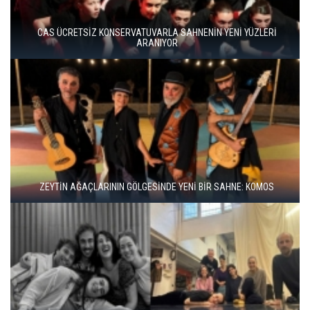
BERGAMA BİR KEZ DAHA TİYATRONUN SAHNESİ OLUYOR
BBT’DE REKOR SEYİRCİ, YENİ REPERTUVAR