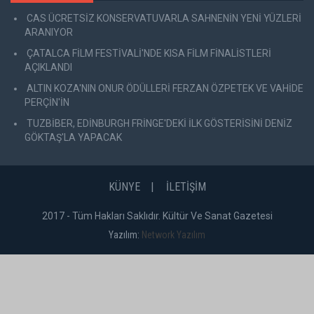
CAS ÜCRETSİZ KONSERVATUVARLA SAHNENİN YENİ YÜZLERİ
ARANIYOR
ÇATALCA FİLM FESTİVALİ'NDE KISA FİLM FİNALİSTLERİ
AÇIKLANDI
ALTIN KOZA'NIN ONUR ÖDÜLLERİ FERZAN ÖZPETEK VE VAHİDE
PERÇİN'İN
TUZBİBER, EDİNBURGH FRİNGE'DEKİ İLK GÖSTERİSİNİ DENİZ
GÖKTAŞ'LA YAPACAK
KÜNYE
İLETİŞİM
2017 - Tüm Hakları Saklıdır. Kültür Ve Sanat Gazetesi
Yazılım:
Network Yazılım