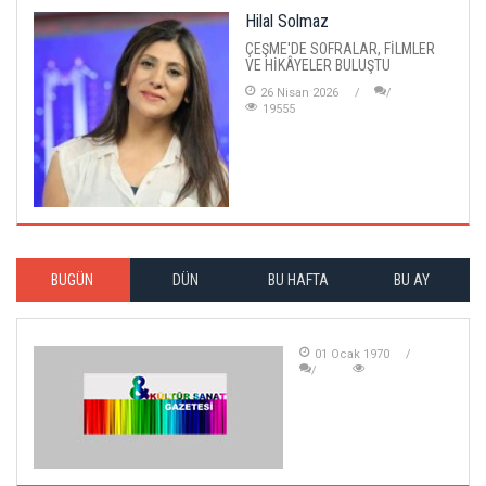
Hilal Solmaz
ÇEŞME'DE SOFRALAR, FİLMLER
VE HİKÂYELER BULUŞTU
26 Nisan 2026
19555
BUGÜN
DÜN
BU HAFTA
BU AY
01 Ocak 1970