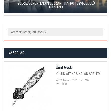
KISALAR, ÇAĞIN ÇELİŞKİLERİNİ SAHNEYE TAŞIYOR
YAZARLAR
Ümit Güçlü
KÜLÜN ALTINDA KALAN SESLER
26 Nisan 2026
19555