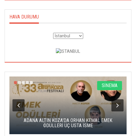
HAVA DURUMU
A
SİNEMA
K
ADANA ALTIN KOZA'DA ORHAN KEMAL EMEK
A
ÖDÜLLERİ ÜÇ USTA İSME