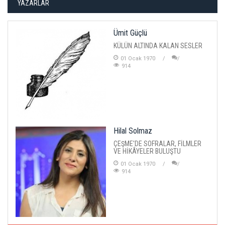
YAZARLAR
Ümit Güçlü
KÜLÜN ALTINDA KALAN SESLER
01 Ocak 1970
914
Hilal Solmaz
ÇEŞME'DE SOFRALAR, FİLMLER
VE HİKÂYELER BULUŞTU
01 Ocak 1970
914