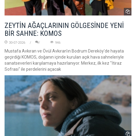
ZEYTİN AĞAÇLARININ GÖLGESİNDE YENİ
BİR SAHNE: KOMOS
30-07-2026
946
Mustafa Avkıran ve Övül Avkıran'ın Bodrum Dereköy'de hayata
geçirdiği KOMOS, doğanın içinde kurulan açık hava sahneleriyle
sanatseverleri karşılamaya hazırlanıyor. Merkez, ilk kez "İtiraz
Sofrası" ile perdelerini açacak