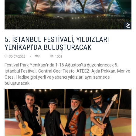
5. İSTANBUL FESTİVALİ, YILDIZLARI
YENİKAPI'DA BULUŞTURACAK
30-07-2026
1001
Festival Park Yenikapı'nda 1-16 Ağustos'ta düzenlenecek 5.
İstanbul Festivali, Central Cee, Tiësto, ATEEZ, Ajda Pekkan, Mor ve
Ötesi, Hadise gibi yerli ve yabancı yıldızları aynı sahnede
buluşturacak