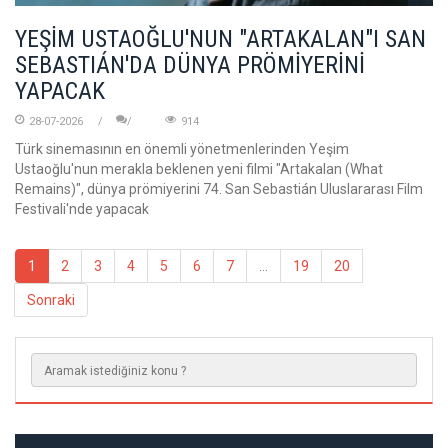
YEŞİM USTAOĞLU'NUN "ARTAKALAN"I SAN
SEBASTIÁN'DA DÜNYA PRÖMİYERİNİ
YAPACAK
28-07-2026
914
Türk sinemasının en önemli yönetmenlerinden Yeşim
Ustaoğlu'nun merakla beklenen yeni filmi "Artakalan (What
Remains)", dünya prömiyerini 74. San Sebastián Uluslararası Film
Festivali'nde yapacak
1
2
3
4
5
6
7
...
19
20
Sonraki