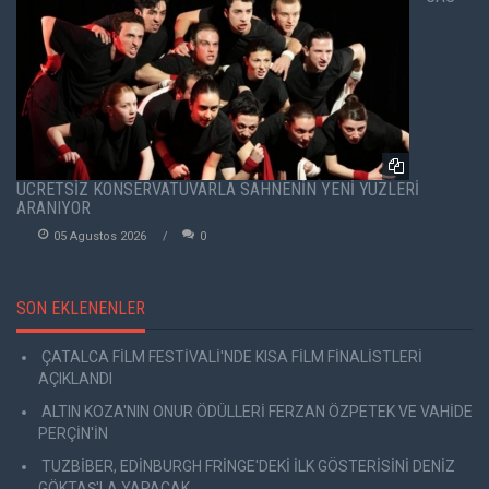
ÜCRETSİZ KONSERVATUVARLA SAHNENİN YENİ YÜZLERİ
ARANIYOR
05 Agustos 2026
0
SON EKLENENLER
ÇATALCA FİLM FESTİVALİ'NDE KISA FİLM FİNALİSTLERİ
AÇIKLANDI
ALTIN KOZA'NIN ONUR ÖDÜLLERİ FERZAN ÖZPETEK VE VAHİDE
PERÇİN'İN
TUZBİBER, EDİNBURGH FRİNGE'DEKİ İLK GÖSTERİSİNİ DENİZ
GÖKTAŞ'LA YAPACAK