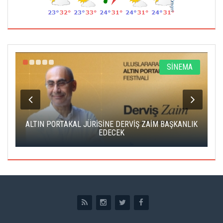
R
SİNEMA
ALTIN PORTAKAL JÜRİSİNE DERVİŞ ZAİM BAŞKANLIK
C
EDECEK