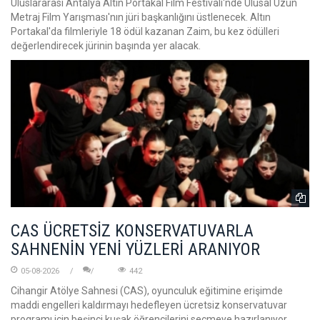
Uluslararası Antalya Altın Portakal Film Festivali'nde Ulusal Uzun
Metraj Film Yarışması'nın jüri başkanlığını üstlenecek. Altın
Portakal'da filmleriyle 18 ödül kazanan Zaim, bu kez ödülleri
değerlendirecek jürinin başında yer alacak.
CAS ÜCRETSİZ KONSERVATUVARLA
SAHNENİN YENİ YÜZLERİ ARANIYOR
05-08-2026
442
Cihangir Atölye Sahnesi (CAS), oyunculuk eğitimine erişimde
maddi engelleri kaldırmayı hedefleyen ücretsiz konservatuvar
programı için beşinci kuşak öğrencilerini seçmeye hazırlanıyor.