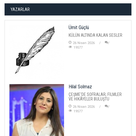
YAZARLAR
Ümit Güçlü
KÜLÜN ALTINDA KALAN SESLER
26 Nisan 2026
19577
Hilal Solmaz
ÇEŞME'DE SOFRALAR, FİLMLER
VE HİKÂYELER BULUŞTU
26 Nisan 2026
19577