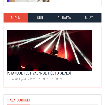
BUGÜN
DÜN
BU HAFTA
BU AY
İSTANBUL FESTİVALİ’NDE TIËSTO GECESİ
09 Agustos 2026
0
88
HAVA DURUMU