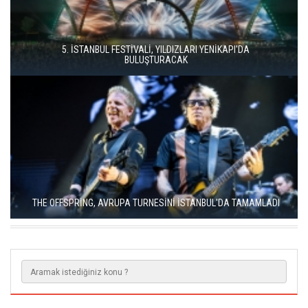
İSTANBUL MÜZİK FESTİVALİ'NDE TURGAY ERDENER'DEN
"KÖROĞLU" ÇAĞRISI
MODERN METALİN ÖNCÜSÜ TRİVİUM İSTANBUL'A GELİYOR