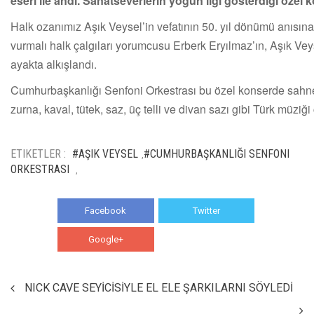
eseri ile andı. Sanatseverlerin yoğun ilgi gösterdiği özel
Halk ozanımız Aşık Veysel’in vefatının 50. yıl dönümü anısı
vurmalı halk çalgıları yorumcusu Erberk Eryılmaz’ın, Aşık Veys
ayakta alkışlandı.
Cumhurbaşkanlığı Senfoni Orkestrası bu özel konserde sahnesin
zurna, kaval, tütek, saz, üç telli ve divan sazı gibi Türk müziği
ETIKETLER :
#AŞIK VEYSEL
#CUMHURBAŞKANLIĞI SENFONI
,
ORKESTRASI
,
Facebook
Twitter
Google+
WhatsApp
NICK CAVE SEYİCİSİYLE EL ELE ŞARKILARNI SÖYLEDİ