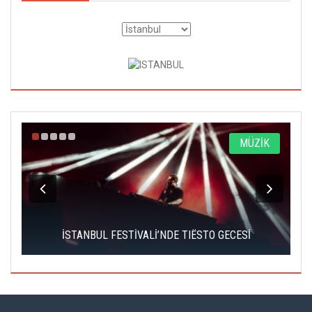
A
MÜZİK
İSTANBUL FESTİVALİ’NDE TIËSTO GECESİ