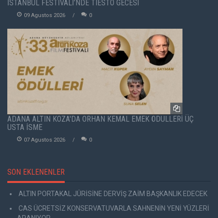
İSTANBUL FESTİVALİ’NDE TIËSTO GECESİ
09 Agustos 2026
0
ADANA ALTIN KOZA'DA ORHAN KEMAL EMEK ÖDÜLLERİ ÜÇ
USTA İSME
07 Agustos 2026
0
SON EKLENENLER
ALTIN PORTAKAL JÜRİSİNE DERVİŞ ZAİM BAŞKANLIK EDECEK
CAS ÜCRETSİZ KONSERVATUVARLA SAHNENİN YENİ YÜZLERİ
ARANIYOR