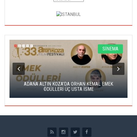
A
SİNEMA
K
ADANA ALTIN KOZA'DA ORHAN KEMAL EMEK
A
ÖDÜLLERİ ÜÇ USTA İSME