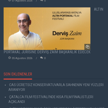
07 Agustos 2026
0
ALTIN
PORTAKAL JÜRİSİNE DERVİŞ ZAİM BAŞKANLIK EDECEK
05 Agustos 2026
0
SON EKLENENLER
CAS ÜCRETSİZ KONSERVATUVARLA SAHNENİN YENİ YÜZLERİ
ARANIYOR
ÇATALCA FİLM FESTİVALİ'NDE KISA FİLM FİNALİSTLERİ
AÇIKLANDI