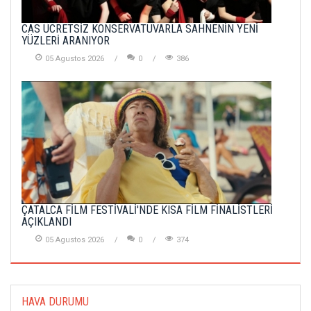
CAS ÜCRETSİZ KONSERVATUVARLA SAHNENİN YENİ
YÜZLERİ ARANIYOR
05 Agustos 2026
0
386
ÇATALCA FİLM FESTİVALİ'NDE KISA FİLM FİNALİSTLERİ
AÇIKLANDI
05 Agustos 2026
0
374
HAVA DURUMU