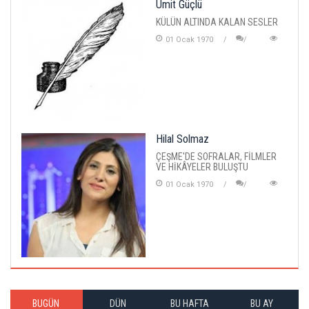
Ümit Güçlü
KÜLÜN ALTINDA KALAN SESLER
01 Ocak 1970
Hilal Solmaz
ÇEŞME'DE SOFRALAR, FİLMLER
VE HİKÂYELER BULUŞTU
01 Ocak 1970
BUGÜN
DÜN
BU HAFTA
BU AY