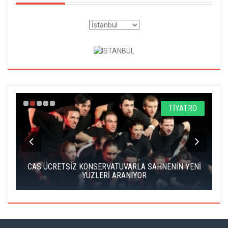
A
TİYATRO
IK
CAS ÜCRETSİZ KONSERVATUVARLA SAHNENİN YENİ
YÜZLERİ ARANIYOR