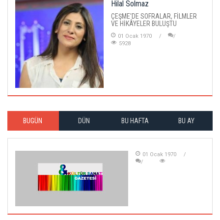
Hilal Solmaz
ÇEŞME'DE SOFRALAR, FİLMLER
VE HİKÂYELER BULUŞTU
01 Ocak 1970
5928
BUGÜN
DÜN
BU HAFTA
BU AY
01 Ocak 1970