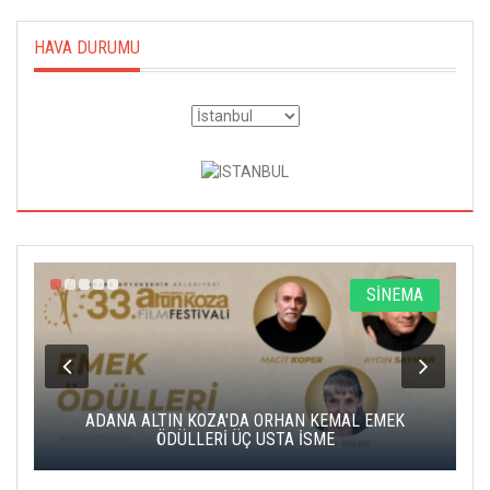
HAVA DURUMU
A
SİNEMA
K
ADANA ALTIN KOZA'DA ORHAN KEMAL EMEK
A
ÖDÜLLERİ ÜÇ USTA İSME