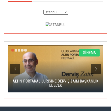
R
SİNEMA
ALTIN PORTAKAL JÜRİSİNE DERVİŞ ZAİM BAŞKANLIK
C
EDECEK