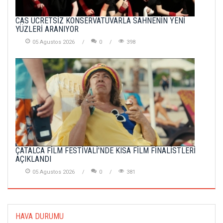
CAS ÜCRETSİZ KONSERVATUVARLA SAHNENİN YENİ
YÜZLERİ ARANIYOR
05 Agustos 2026
0
398
ÇATALCA FİLM FESTİVALİ'NDE KISA FİLM FİNALİSTLERİ
AÇIKLANDI
05 Agustos 2026
0
381
HAVA DURUMU