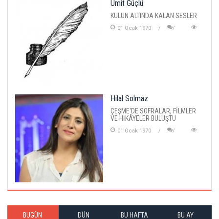
Ümit Güçlü
KÜLÜN ALTINDA KALAN SESLER
01 Ocak 1970
Hilal Solmaz
ÇEŞME'DE SOFRALAR, FİLMLER
VE HİKÂYELER BULUŞTU
01 Ocak 1970
BUGÜN
DÜN
BU HAFTA
BU AY