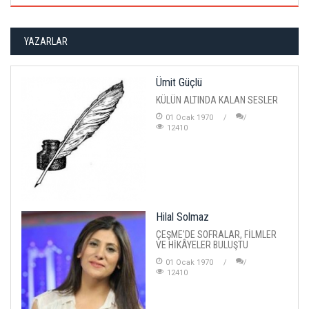
YAZARLAR
Ümit Güçlü
KÜLÜN ALTINDA KALAN SESLER
01 Ocak 1970
12410
Hilal Solmaz
ÇEŞME'DE SOFRALAR, FİLMLER
VE HİKÂYELER BULUŞTU
01 Ocak 1970
12410