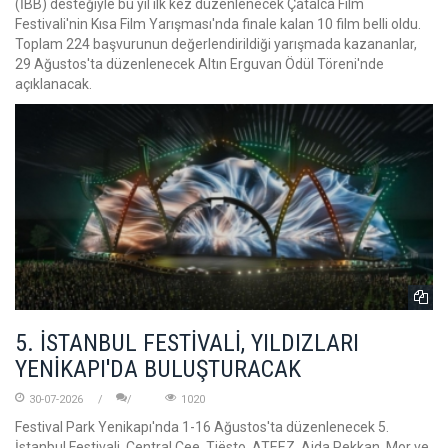
(İBB) desteğiyle bu yıl ilk kez düzenlenecek Çatalca Film
Festivali'nin Kısa Film Yarışması'nda finale kalan 10 film belli oldu.
Toplam 224 başvurunun değerlendirildiği yarışmada kazananlar,
29 Ağustos'ta düzenlenecek Altın Erguvan Ödül Töreni'nde
açıklanacak.
5. İSTANBUL FESTİVALİ, YILDIZLARI
YENİKAPI'DA BULUŞTURACAK
30-07-2026
1020
Festival Park Yenikapı'nda 1-16 Ağustos'ta düzenlenecek 5.
İstanbul Festivali, Central Cee, Tiësto, ATEEZ, Ajda Pekkan, Mor ve