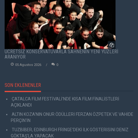
ÜCRETSİZ KONSERVATUVARLA SAHNENİN YENİ YÜZLERİ
ARANIYOR
05 Agustos 2026
0
SON EKLENENLER
ÇATALCA FİLM FESTİVALİ'NDE KISA FİLM FİNALİSTLERİ
AÇIKLANDI
ALTIN KOZA'NIN ONUR ÖDÜLLERİ FERZAN ÖZPETEK VE VAHİDE
PERÇİN'İN
TUZBİBER, EDİNBURGH FRİNGE'DEKİ İLK GÖSTERİSİNİ DENİZ
GÖKTAŞ'LA YAPACAK