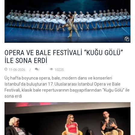
OPERA VE BALE FESTİVALİ “KUĞU GÖLÜ”
İLE SONA ERDİ
11-06-2026
10225
Üç hafta boyunca opera, bale, modern dans ve konserleri
İstanbul’da buluşturan 17. Uluslararası İstanbul Opera ve Bale
Festivali, klasik bale repertuvarının başyapıtlarından “Kuğu Gölü” ile
sona erdi