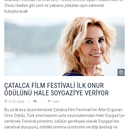
Ötesi, Hadise gibi yerli ve yabancı yıldızları aynı sahnede
buluşturacak
ÇATALCA FİLM FESTİVALİ İLK ONUR
ÖDÜLÜNÜ HALE SOYGAZİ'YE VERİYOR
27-07-2026
1664
Bu yıl ilk kez düzenlenecek Çatalca Film Festivali'nin Altın Erguvan
Onur Ödülü, Türk sinemasının usta oyuncularından Hale Soygazi'ye
verilecek. Festival yönetimi, ödülün gerekçesi olarak Soygazi'nin
sanatsal duruşunu, nitelikli sinema üretimine verdiği desteği ve