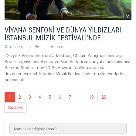
VİYANA SENFONİ VE DÜNYA YILDIZLARI
İSTANBUL MÜZİK FESTİVALİ’NDE
02-06-2026
12410
125 yıllık Viyana Senfoni Orkestrası, Chopin Yarışması birincisi
Bruce Liu, viyolonsel virtüözü Kian Soltani ve dünyaca ünlü piyanist
Behzod Abduraimov, 11-25 Haziran tarihleri arasında
düzenlenecek 54. İstanbul Müzik Festivali’nde müzikseverlerle
buluşacak
1
2
3
4
5
6
7
...
19
20
Sonraki