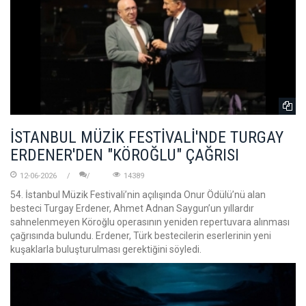
İSTANBUL MÜZİK FESTİVALİ'NDE TURGAY
ERDENER'DEN "KÖROĞLU" ÇAĞRISI
12-06-2026
14389
54. İstanbul Müzik Festivali’nin açılışında Onur Ödülü’nü alan
besteci Turgay Erdener, Ahmet Adnan Saygun’un yıllardır
sahnelenmeyen Köroğlu operasının yeniden repertuvara alınması
çağrısında bulundu. Erdener, Türk bestecilerin eserlerinin yeni
kuşaklarla buluşturulması gerektiğini söyledi.