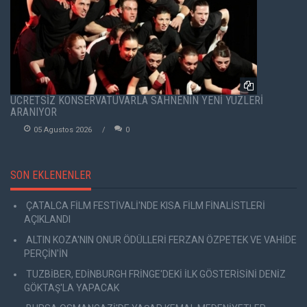
ÜCRETSİZ KONSERVATUVARLA SAHNENİN YENİ YÜZLERİ
ARANIYOR
05 Agustos 2026
0
SON EKLENENLER
ÇATALCA FİLM FESTİVALİ'NDE KISA FİLM FİNALİSTLERİ
AÇIKLANDI
ALTIN KOZA'NIN ONUR ÖDÜLLERİ FERZAN ÖZPETEK VE VAHİDE
PERÇİN'İN
TUZBİBER, EDİNBURGH FRİNGE'DEKİ İLK GÖSTERİSİNİ DENİZ
GÖKTAŞ'LA YAPACAK